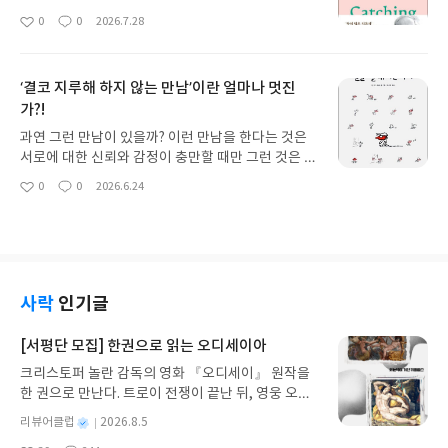
주와 시련 속에서 고향 이타케로 돌아오기까지 또 다
필했다. 『날다, 떨어지다, 붙잡다』는 그가 생전에
0
0
2026.7.28
좋
댓
작
른 10년을 그린다.오디세우스가 이미 죽었다는 소문
쓰고 싶어 했지만 끝내 완성하지 못한 ‘공중그네’에
아
글
성
이 퍼지면서 그의 집안은 혼란에 빠진다. 아내 페넬로
관한 책이다. 나우웬이 남긴 글과 기록을 바탕으로,
요
일
페에게 청혼하려는 구혼자들은 궁전에 눌러앉아 재
라르쉬 데이브레이크 공동체에서 그와 함께 생활했
‘결코 지루해 하지 않는 만남’이란 얼마나 멋진
산과 양식을 축내며 버티고, 페넬로페는 기지를 발휘
던 캐럴린 휘트니브라운이 책을 완성했다. 헨리 나우
해 약 3년 동안 시간을 끌지만 결국 그 계략마저 들통
가?!
웬은 우연한 기회에 아버지와 함께 서커스를 관람한
나고 만다. 이를 보다 못한 아들 텔레마코스는 아테나
다. 그곳에서 ‘로드레이 곡예단’의 공중그네 공연을
과연 그런 만남이 있을까? 이런 만남을 한다는 것은
의 도움을 받아 아버지의 흔적을 찾기 위한 여정을 떠
보고 깊은 감명을 받는다. 이유를 정확히 설명할 수
서로에 대한 신뢰와 감정이 충만할 때만 그런 것은 아
난다.호메로스의 또 다른 서사시인 『일리아스』와
없는 강한 끌림은 그를 계속 공연장으로 이끌었고, 결
닐까. 어릴 때 가장 친한 친구들과 만날 때 그런 감정
0
0
2026.6.24
비교하면 『오디세이아』는 선과 악의 구분이 상대
국 그는 로드레이 곡예단과 동행하게 한다. 트레일러
좋
댓
작
이 있었다면. 지금은 어떠한가? 결혼 후 나는 결코 지
아
글
성
적으로 분명한 편이라고 한다. 그래서 고전 입문서로
를 이끌고 독일 곳곳을 다니며 공연하는 곡예단과의
루해하지 않는 만남을 하고 있나? <얼굴이 빨개지는
요
일
도 많이 추천된다고 한다. 사실 내가 이 책을 읽게 된
동행은 나우웬으로 하여금 하나님과 인간의 관계를
아이>에 이런 친구가 나온다. 바로 주인공 카미유 마
계기는 크리스토퍼 놀란 감독의 영화 **〈오디세
깊이 생각하게 한다. 단순한 공연의 멋짐이 아니라,
르슬랭과 르네 라토다. 이들은 서로 한가지 이상한 병
이〉**였다. 영화 제작 소식을 듣고 원작을 미리 알
그 멋짐을 만들어나가기 위한 과정과 그 멋짐이 이뤄
이 있다. 시도 때도 없이 얼굴이 빨개지고(마르슬랭)
고 싶어 관련 책을 찾던 중, 명화까지 함께 감상할 수
지는 순간의 믿음은 우리 삶속에 임재하시는 하나님
시도 때도 없이 기침에 나온다(르네). 그래서 인지 그
사락
인기글
있는 이 책을 발견했다.전쟁을 마친 오디세우스의 귀
과 우리의 관계를 생각하게 한다. 신앙 공동체의 역
들은 서로의 약점을 있는 그대로 받아들이고 서로를
향은 결코 순탄하지 않다. 바다의 신 포세이돈의 미움
할, 하나님과의 관계, 사람과의 관계까지. ‘공중그
위로 한다. 서로를 위해 연주 해주고(르네), 운동기술
[서평단 모집] 한권으로 읽는 오디세이아
을 받아 수많은 시련을 겪고, 동료들을 모두 잃은 끝
네’엔 생각보다 더 많은 신앙 생활의 지혜가 숨겨 있
을 가르쳐 준다(마르슬랭). 그런 모습이 ‘결코 지루해
에 결국 홀로 귀향길을 이어간다. 그 과정에서 여러
음을 헨리는 발견한다. p153 방금하신 말은 공중그
크리스토퍼 놀란 감독의 영화 『오디세이』 원작을
하지 않는’ 사이를 만들어 간다. 사실 상대방의 약점
신들이 각자의 목적과 감정을 가지고 오디세우스를
네에만 아니라 삶에서도 굉장히 중요합니다. ‘당신 잘
한 권으로 만난다. 트로이 전쟁이 끝난 뒤, 영웅 오디
을 발견할 때 그 약점을 있는 그대로 받아주기란 쉽지
돕거나 방해한다.이 책에서 특히 인상 깊었던 것은 신
못한 거예요’라고 비난하며 손가락질부터 하는 게 아
세우스는 고향 이타케로 돌아가기 위해 키클롭스, 마
않다. 대부분 서로를 놀리는 경우가 많은데 그들에겐
별
리뷰어클럽
2026.8.5
들의 모습이다. 절대적이고 완전한 존재라기보다 인
니라, 그냥 현실을 직시하면서 기꺼이 상대방에게 ‘저
녀 키르케, 세이렌의 노래, 포세이돈의 분노를 헤쳐
어쩌면 서로의 약점이 든든한 신뢰의 시발점이 될 수
명
작