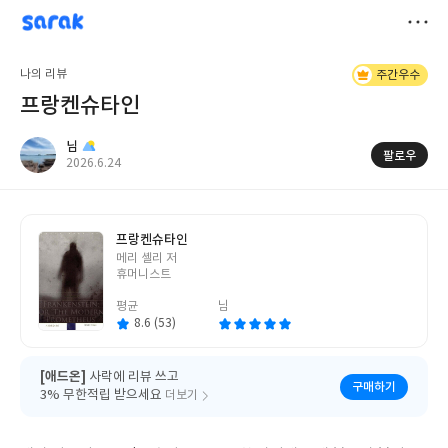
sarak
님
저
나의 리뷰
주간우수
장
프랑켄슈타인
님
팔로우
작
2026.6.24
성
일
프랑켄슈타인
글
메리 셸리 저
쓴
휴머니스트
이
평균
님
8.6 (53)
[애드온]
사락에 리뷰 쓰고
구매하기
3% 무한적립 받으세요
더보기