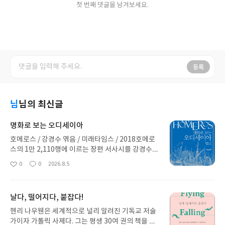
첫 번째 댓글을 남겨보세요.
등록
님
님의 최신글
명화로 보는 오디세이아
호메로스 / 강경수 엮음 / 미래타임스 / 2018호메로
스의 1만 2,110행에 이르는 장편 서사시를 강경수가
소설처럼 쉽게 풀어낸 책이다. 사실 내가 이 책을 선
0
0
2026.8.5
좋
댓
작
택한 가장 큰 이유도 여기에 있다. 시 형식의 고전은
아
글
성
나에게 다소 어렵게 느껴지기 때문이다. 여기에 관련
요
일
명화들이 함께 수록되어 있고, 각 장 마지막에는 작품
날다, 떨어지다, 붙잡다!
과 신화에 대한 해설도 덧붙여져 있어 읽는 재미와 보
는 재미를 함께 느낄 수 있다.이야기는 오디세우스가
헨리 나우웬은 세계적으로 널리 알려진 기독교 저술
10년간의 트로이 전쟁을 승리로 이끈 뒤, 신들의 저
가이자 가톨릭 사제다. 그는 평생 30여 권의 책을 집