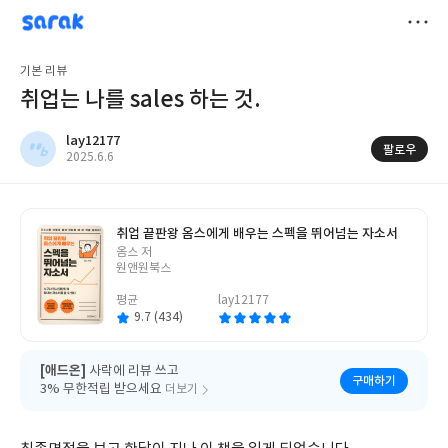
sarak
lay12177
저
기본 리뷰
장
취업는 나를 sales 하는 것.
lay12177
팔로우
작
2025.6.6
성
일
취업 끝판왕 옴스에게 배우는 스펙을 뛰어넘는 자소서
글
옴스 저
쓴
원앤원북스
이
평균
lay12177
9.7 (434)
[애드온]
사락에 리뷰 쓰고
구매하기
3% 무한적립 받으세요
더보기