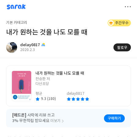
sarak
delay0817
저
기본 카테고리
주간우수
장
내가 원하는 것을 나도 모를 때
delay0817
팔로우
작
2020.2.3
성
일
내가 원하는 것을 나도 모를 때
글
전승환 저
쓴
다산초당
이
평균
delay0817
9.3 (180)
[애드온]
사락에 리뷰 쓰고
구매하기
3% 무한적립 받으세요
더보기