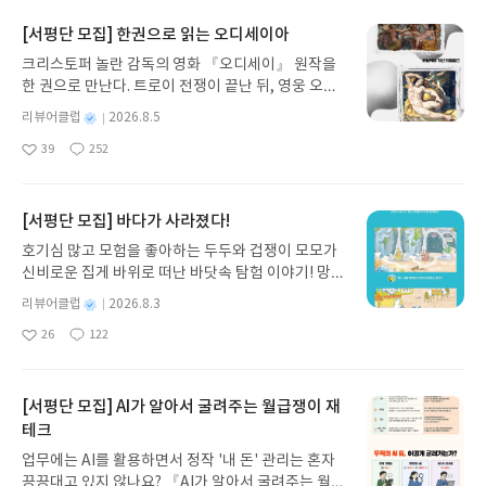
기간 : 이벤트 당첨자 선정 및 경품 배송시까지
사막이 됩니다. 당신은 인생의 흐린 날들도 기어코 이
[서평단 모집] 한권으로 읽는 오디세이아
겨낼 수 있는 사람입니다. ' 라는 부분에 머리를 한 대
맞은 것마냥 띵했다. 그리고는 혼잣말로 중얼거렸다.
크리스토퍼 놀란 감독의 영화 『오디세이』 원작을
" 정말 맞는 말이네.. 매일이 맑은 날이 계속된다면 가
한 권으로 만난다. 트로이 전쟁이 끝난 뒤, 영웅 오디
뭄이 오고, 땅이 메마르고 살아가기 힘든 환경이 되겠
세우스는 고향 이타케로 돌아가기 위해 키클롭스, 마
별
리뷰어클럽
2026.8.5
지.. 난 왜 여태 맑은 날이 계속되는 것만이 행복이라
녀 키르케, 세이렌의 노래, 포세이돈의 분노를 헤쳐
명
작
고 생각했을까? " 라고 말하며 생각했다. 맑은 날은
39
252
나간다. 그리스 철학 전공자인 옮긴이가 호메로스의
좋
댓
작
성
좋은 게 맞다, 근데 아무리 좋은 것이더라도 너무 과
아
글
성
방대한 24권 서사를 현대적이고 자연스러운 한국어
일
요
일
하면 덜한 것보다 못하기 마련이다. 근데 많은 사람들
로 풀어내, 고전이 낯선 독자도 이야기의 흐름을 놓치
은 당장의 행복, 기쁨, 달콤함만 보고 그것이 오래 지
지 않고 끝까지 읽을 수 있다. 3천 년을 이어 온 귀향
[서평단 모집] 바다가 사라졌다!
속되길 바란다. 나 역시도 마찬가지였다. 힘들 때는
과 모험의 대서사시가 가장 읽기 편한 번역으로 새롭
호기심 많고 모험을 좋아하는 두두와 겁쟁이 모모가
제발 행복한 날들만 가득하길 바라고, 행복할 땐 이
게 펼쳐진다.한권으로 읽는 오디세이아글쓴이호메로
신비로운 집게 바위로 떠난 바닷속 탐험 이야기! 망둥
행복이 지속되길 바라니까. 그런데 저 문장 하나로
스 저/육혜원 역출판사이화북스 예스24 바로가기 닫
이, 소라게, 낙지 같은 바다 친구들과 신나게 놀던 중
나는 생각이 많이 바뀌었다. 힘들 때도 '이런 날이 있
기모집인원 : 5명신청기간 : 2026.08.05 ~ 2026.08.
별
리뷰어클럽
2026.8.3
갑자기 거대해진 집게 바위의 비밀을 마주하게 되는
어야 행복할 때 더 행복하게 웃으며 즐길 수 있겠지'
명
작
09발표일자 : 2026.08.13리뷰 작성기한 : 도서/상품
26
122
데, 과연 바다에 무슨 일이 벌어진 걸까요? 상상력을
좋
댓
작
성
라고 생각하고 행복할 땐 '언제 불행이 올까 두려워
받고 2주 이내 ▶ 주소/연락처 업데이트 : 신청 전 상
아
글
성
자극하는 환상적인 해양 모험 동화 속으로 풍덩 빠져
일
하지 말자, 일단 지금 행복하니 이 순간을 더 즐기다
품 받으실 주소/연락처를 업데이트 해주세요! (선정
요
일
보세요!바다가 사라졌다!글쓴이서휘 글출판사풀
가 조금 주춤할 땐 더 높은 행복을 위해 발돋움해보
후 수정 불가)▶ 서평단 신청 방법 : 기대평 댓글을 작
빛 예스24 바로가기 닫기모집인원 : 20명신청기간 :
[서평단 모집] AI가 알아서 굴려주는 월급쟁이 재
자' 라고 생각하게 되었으니 말이다. 이렇게 첫 페이
성해주세요! 먼저 작성한 리뷰를 올려주시면 당첨확
2026.08.03 ~ 2026.08.07발표일자 : 2026.08.13리
테크
지부터 나에게 많은 생각을 하게하고 많은 변화를 준
률이 올라갑니다!! ※ 신청 전, 꼭 확인해주세요!- '사
뷰 작성기한 : 도서/상품 받고 2주 이내 ▶ 주소/연락
책은 이번이 처음이었다. ' 망설임의 시간은 어차피
락' 개설 후, 이 글의 댓글로 신청해주세요.- 기존 YE
업무에는 AI를 활용하면서 정작 '내 돈' 관리는 혼자
처 업데이트 : 신청 전 상품 받으실 주소/연락처를 업
행복해질 나의 운명을 지체하기만 했다. 하지만 나는
S블로그는 '사락'으로 개편되어 별도로 개설하지 않
끙끙대고 있지 않나요? 『AI가 알아서 굴려주는 월급