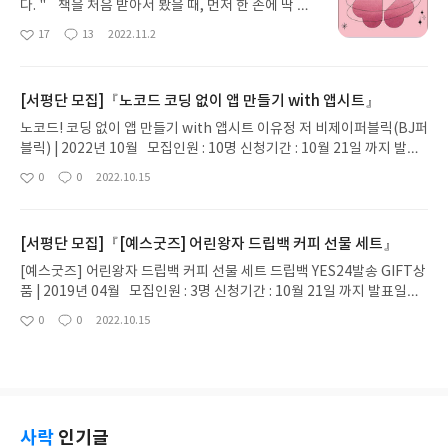
다. " 책을 처음 받아서 봤을 때, 먼저 한 손에 딱 잡
히는 내가 평소 좋아하는 사이즈의 책이어서 좋았다.
17
13
2022.11.2
좋
댓
작
그리고 표지에 그려진 그림과 색감들이 모두 마음에
아
글
성
안정을 주는 듯 편한 색감이어서 좋았다. 보통 많은
요
일
도서들이 표지 전체 혹은 작은 띠 형식으로 커버가 씌
[서평단 모집]『노코드 코딩 없이 앱 만들기 with 앱시트』
워져 있는 경우가 많은데, 이 도서는 띠가 따로 있지
않지만 띠 모양으로 아래 다른 색으로 분리된 느낌을
노코드! 코딩 없이 앱 만들기 with 앱시트 이유정 저 비제이퍼블릭(BJ퍼
주는 포인트도 좋았던 것 같다. 사실 평소 에세이를
블릭) | 2022년 10월 모집인원 : 10명 신청기간 : 10월 21일 까지 발표
좋아해서 종종 읽곤 하는데, 이 책은 글씨 적당하게
일자 : 10월 24일 ※ 서평단에 응모하시는 여러분, 확인해주세요! ▶YE
0
0
2022.10.15
좋
댓
작
크고 줄 간격도 적당해서 읽기 너무 편했다. 그리고
S블로그 개설 후 신청해주세요. ▶도서 발송 - 도서는 최근 배송지가 아
아
글
성
각 챕터마다 여러 사상가들, 작가들, 철학자들, 심리
닌 회원정보상의 주소/연락처로 발송됩니다. - 주소/연락처에 문제가 있
요
일
학자들의 말과 사상을 인용해 풀어나간 점이 인상깊
을시, 선정 제외 및 배송누락이 있을 수 있습니다(재발송 불가). ▶도서
[서평단 모집]『[예스굿즈] 어린왕자 드립백 커피 선물 세트』
었다. 요즘들어 사회적으로나 개인적으로 많은 일들
발송을 위하여 선정된 분들의 개인정보를 다음과 같이 제3자에게 제공
이 있고 점점 지쳐가는 기분이 들었는데, 친구를 만나
합니다. - 제공 받는 자 : 이벤트 출판사 - 제공받는 자의 이용 목적 : 당첨
[예스굿즈] 어린왕자 드립백 커피 선물 세트 드립백 YES24발송 GIFT상
서 털어놓고 위로 받을 시간도 없어서 나 혼자 삼키고
자 경품 발송 - 제공하는 개인정보 항목 : 당첨자 이름, 연락처, 주소 - 보
품 | 2019년 04월 모집인원 : 3명 신청기간 : 10월 21일 까지 발표일자 :
다독이고 괜찮은 척 해가며 버티고 있었는데 이 책을
유 및 이용기간 : 이벤트 당첨자 선정 및 경품 배송시까지
10월 24일 ※ 서평단에 응모하시는 여러분, 확인해주세요! ▶YES블
0
0
2022.10.15
통해서 그간 많은 일들이 한꺼번에 위로 받은 기분이
좋
댓
작
로그 개설 후 신청해주세요. ▶도서 발송 - 도서는 최근 배송지가 아닌 회
아
글
성
었다. 말의 힘이라는 건 참 대단한 것 같다. 누군가에
원정보상의 주소/연락처로 발송됩니다. - 주소/연락처에 문제가 있을시,
요
일
게 직접 듣지 않아도, 단지 글로 적혀있는 문장을 본
선정 제외 및 배송누락이 있을 수 있습니다(재발송 불가). ▶도서 발송을
것 뿐인데도 정말 많은 위로를 받았고, 용기를 얻었
위하여 선정된 분들의 개인정보를 다음과 같이 제3자에게 제공합니다. -
다. 정말 솔직하게 말해서 나는 이 도서의 모든 페이
제공 받는 자 : 이벤트 출판사 - 제공받는 자의 이용 목적 : 당첨자 경품 발
지, 한줄 한줄에 감동했고 위로를 얻었다. 특히 책을
송 - 제공하는 개인정보 항목 : 당첨자 이름, 연락처, 주소 - 보유 및 이용
사락
인기글
처음 딱 펼쳤을 때 나오는 ' 매일 맑은 날만 계속되면