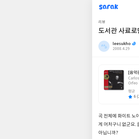
sarak
leesukho
리뷰
도서관 사료로
leesukho
작
2008.4.29
성
일
[음악
글
Carlos
쓴
Orfeo
이
평균
6 (
곡 전체에 화이트 노
게 어처구니 없군요. 
아닙니까?