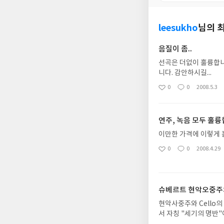
leesukho
님의 
음질이 좀..
선곡은 더없이 훌륭합니
니다. 감안하시길...
0
0
2008.5.3
좋
댓
작
아
글
성
요
일
연주, 녹음 모두 훌륭
이만한 가격에 이렇게 훌륭
0
0
2008.4.29
좋
댓
작
아
글
성
요
일
슈베르트 현악오중주
현악사중주와 Cello의
서 자칭 "세기의 명반"