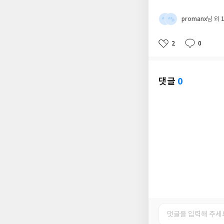
promanx
님 외
2
0
좋
댓
작
아
글
성
요
일
댓글
0