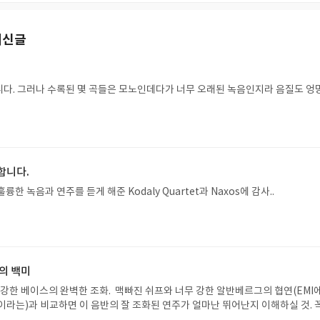
최신글
다. 그러나 수록된 몇 곡들은 모노인데다가 너무 오래된 녹음인지라 음질도 엉
합니다.
한 녹음과 연주를 듣게 해준 Kodaly Quartet과 Naxos에 감사..
의 백미
 강한 베이스의 완벽한 조화. 맥빠진 쉬프와 너무 강한 알반베르그의 협연(EMI
이라는)과 비교하면 이 음반의 잘 조화된 연주가 얼마난 뛰어난지 이해하실 것. 꼭 들