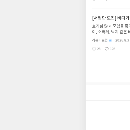
좋
댓
작
성
리뷰 작성 시 이후 선
아
글
성
2026.08.06리뷰 작
일
를 권장합니다.
요
일
이트 해주세요! (선정 
첨확률이 올라갑니다!! ※
[서평단 모집] 바다가
락'으로 개편되어 별도
호기심 많고 모험을 좋
소/연락처 (클릭 시 수
이, 소라게, 낙지 같
습니다(재발송 불가). 
데, 과연 바다에 무슨
성)- 기간내 미작성, 
별
리뷰어클럽
2026.8.3
보세요!바다가 사라졌다
명
작
개인의 감상이 포함된 
23
102
6.08.03 ~ 2026.
좋
댓
작
성
아
글
성
데이트 : 신청 전 상품
일
요
일
기대평 댓글을 작성해주
해주세요!- '사락' 개
개설하지 않으셔도 됩니
처 (클릭 시 수정 가
될 수 있습니다(재발송 
스트가 아닌 '리뷰'로 
서 제외될 수 있습니다