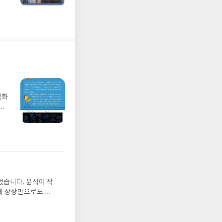
벽화
가
 일
발견
기모
 받고
수정
올라
그는
었습니다. 윤식이 작
 아
게 상상만으로도 더
에서
 풍덩 빠진 차가운
뷰를
 날 (찜통더위 에디
관한
.08.04발표일자 :