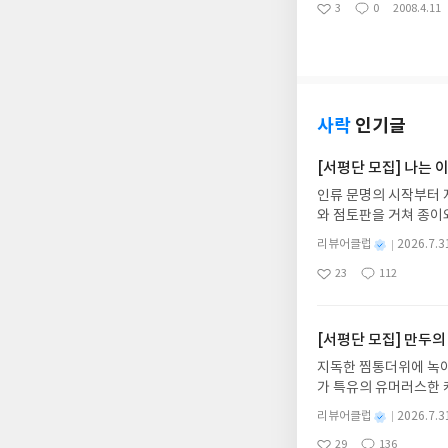
어보시길..
3
0
2008.4.11
좋
댓
작
아
글
성
요
일
사락
인기글
[서평단 모집] 나는
인류 문명의 시작부터 
와 점토판을 거쳐 종이
는 그림책입니다. 때로
별
리뷰어클럽
2026.7.3
상에 어떻게 녹아들어 
명
작
23
112
하게 합니다.나는 이
좋
댓
작
성
아
글
성
집인원 : 10명신청기간 : 
일
요
일
2주 이내 ▶ 주소/연락
불가)▶ 서평단 신청 
[서평단 모집] 만두의
갑니다!! ※ 신청 전, 
지독한 찜통더위에 녹아
'사락'으로 개편되어 
가 특유의 유머러스한 
닌 회원정보상의 주소/
위가 싹 가시는 통쾌한
제외되거나 배송에서 누락
별
리뷰어클럽
2026.7.3
냉면 물결 속에서 짜릿
명
작
작성해주셔야 합니다. (
29
136
션)글쓴이윤식이 저출판사소