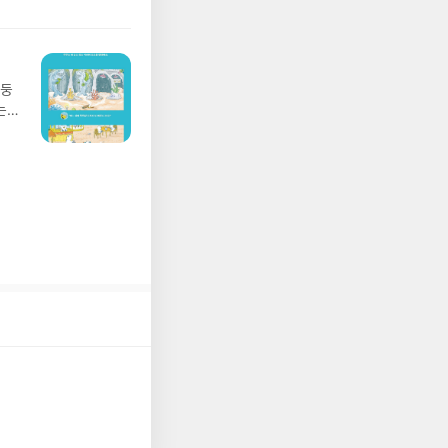
리뷰
 주소/연락처를 업데
리뷰를 올려주시면 당
존 YES블로그는 '사
아닌 회원정보상의 주
망둥
송에서 누락될 수 있
는
 아닌 '리뷰'로 작
져
다.- 리뷰어클럽은
02
 업
 :
 확인
도로
연락
누락
(포
정에