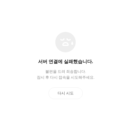
네
트
워
크
오
서버 연결에 실패했습니다.
류
불편을 드려 죄송합니다.
잠시 후 다시 접속을 시도해주세요.
다시 시도