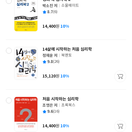
박소진 저
소울메이트
글
평
8.7
(6)
쓴
출
균
이
판
사
14,400
10%
원
가
격
14살에 시작하는 처음 심리학
정재윤 저
북멘토
글
평
9.8
(26)
쓴
출
균
이
판
사
15,120
10%
원
가
격
처음 시작하는 심리학
조영은 저
초록북스
글
평
9.6
(16)
쓴
출
균
이
판
사
14,400
10%
원
가