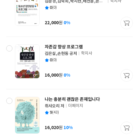
김춘경,김숙희,박지현,배선윤,손은
학지사
글
희유지영,전은주,조민규,진이주,한
평
0
(0)
쓴
출
은수 공저
균
이
판
사
22,000
0%
원
가
격
자존감 향상 프로그램
김은실,손현동 공저
학지사
글
평
0
(0)
쓴
출
균
이
판
사
16,000
0%
원
가
격
나는 충분히 괜찮은 존재입니다
취샤오리 저
더페이지
글
평
9
(43)
쓴
출
균
이
판
사
16,020
10%
원
가
격