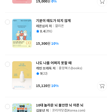
19,000
0%
원
가
격
기분이 태도가 되지 않게
레몬심리 저
갤리온
글
평
8.4
(291)
쓴
출
균
이
판
사
15,300
10%
원
가
격
나도 나를 어쩌지 못할 때
캐빈 브래독 저
중앙북스(books)
글
평
9
(22)
쓴
출
균
이
판
사
15,120
10%
원
가
격
10대 놀라운 뇌 불안한 뇌 아픈 뇌
김붕년 저
코리아닷컴(Korea.com)