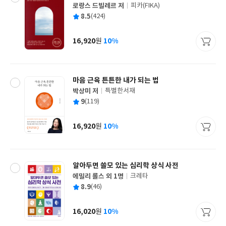
로랑스 드빌레르 저
피카(FIKA)
글
평
8.5
(424)
쓴
출
균
이
판
사
16,920
10%
원
가
격
마음 근육 튼튼한 내가 되는 법
박상미 저
특별한서재
글
평
9
(119)
쓴
출
균
이
판
사
16,920
10%
원
가
격
알아두면 쓸모 있는 심리학 상식 사전
에밀리 롤스 외 1명
크레타
글
평
8.9
(46)
쓴
출
균
이
판
사
16,020
10%
원
가