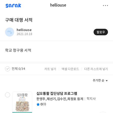
sarak
helliouse
저
구매 대행 서적
장
helliouse
팔로우
작
2021.10.18
성
일
학교 청구용 서적
전체 0/34
카트 넣기
엑셀 다운로드
다른 리스트에 넣기
추가한 순
십오통활 집단상담 프로그램
한영주,채선기,김수진,최정호 등저
학지사
글
평
0
(0)
쓴
출
균
이
판