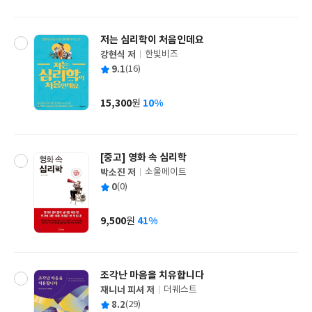
격
저는 심리학이 처음인데요
강현식 저
한빛비즈
글
평
9.1
(16)
쓴
출
균
이
판
사
15,300
10%
원
가
격
[중고]
영화 속 심리학
박소진 저
소울메이트
글
평
0
(0)
쓴
출
균
이
판
사
9,500
41%
원
가
격
조각난 마음을 치유합니다
재니너 피셔 저
더퀘스트
글
평
8.2
(29)
쓴
출