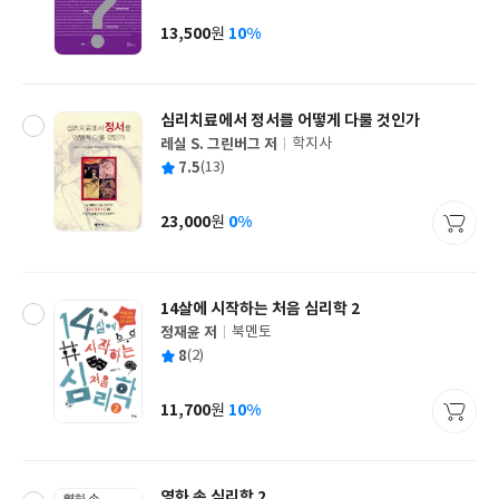
이
판
사
13,500
10%
원
가
격
심리치료에서 정서를 어떻게 다룰 것인가
레실 S. 그린버그 저
학지사
글
평
7.5
(13)
쓴
출
균
이
판
사
23,000
0%
원
가
격
14살에 시작하는 처음 심리학 2
정재윤 저
북멘토
글
평
8
(2)
쓴
출
균
이
판
사
11,700
10%
원
가
격
영화 속 심리학 2