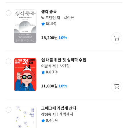
생각 중독
닉 트렌턴 저
갤리온
글
평
8
(194)
쓴
출
균
이
판
사
16,200
10%
원
가
격
십 대를 위한 첫 심리학 수업
이남석 저
사계절
글
평
8.8
(10)
쓴
출
균
이
판
사
11,880
10%
원
가
격
그때그때 가볍게 산다
장성숙 저
새벽세시
글
평
9.4
(34)
쓴
출
균
이
판