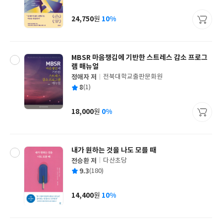
균
이
판
사
24,750
10%
원
가
격
MBSR 마음챙김에 기반한 스트레스 감소 프로그
램 매뉴얼
정애자 저
전북대학교출판문화원
글
평
8
(1)
쓴
출
균
이
판
사
18,000
0%
원
가
격
내가 원하는 것을 나도 모를 때
전승환 저
다산초당
글
평
9.3
(180)
쓴
출
균
이
판
사
14,400
10%
원
가
격