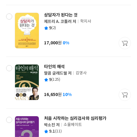
격
상담자가 된다는 것
제프리 A. 코틀러 저
학지사
글
평
9
(2)
쓴
출
균
이
판
사
17,000
0%
원
가
격
타인의 해석
말콤 글래드웰 저
김영사
글
평
9
(125)
쓴
출
균
이
판
사
16,650
10%
원
가
격
처음 시작하는 심리검사와 심리평가
박소진 저
소울메이트
글
평
9.1
(11)
쓴
출
균