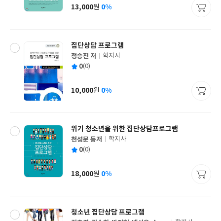
사
13,000
0%
원
가
격
집단상담 프로그램
정승진 저
학지사
글
평
0
(0)
쓴
출
균
이
판
사
10,000
0%
원
가
격
위기 청소년을 위한 집단상담프로그램
천성문 등저
학지사
글
평
0
(0)
쓴
출
균
이
판
사
18,000
0%
원
가
격
청소년 집단상담 프로그램