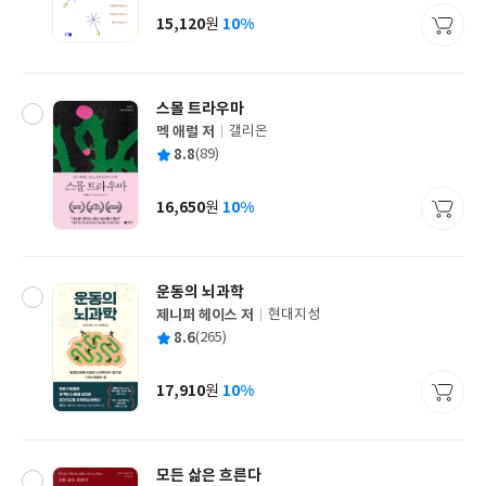
사
15,120
10%
원
가
격
스몰 트라우마
멕 애럴 저
갤리온
글
평
8.8
(89)
쓴
출
균
이
판
사
16,650
10%
원
가
격
운동의 뇌과학
제니퍼 헤이스 저
현대지성
글
평
8.6
(265)
쓴
출
균
이
판
사
17,910
10%
원
가
격
모든 삶은 흐른다