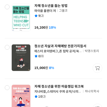
자해 청소년을 돕는 방법
마이클 홀랜더 저
그물코
글
평
9
(2)
쓴
출
균
이
판
사
16,200
10%
원
가
격
청소년 자살과 자해예방 전문가지침서
에스터 로이텐버그,존 립탁 공저/육
박영스토리
글
성필 역
평
0
(0)
쓴
출
균
이
판
사
15,000
0%
원
가
격
자해 청소년을 위한 마음챙김 워크북
지나비겔,스테이시 쿠퍼 공저/나의
하나의학사
글
현,전봉희,전유진 공역
평
10
(2)
쓴
출
균
이
판
사