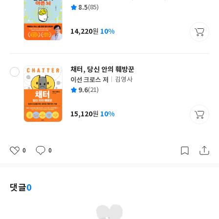
글
평
8.5
(85)
쓴
출
균
이
판
사
14,220
10%
원
가
격
채터, 당신 안의 훼방꾼
이선 크로스 저
김영사
글
평
9.6
(21)
쓴
출
균
이
판
사
15,120
10%
원
가
격
0
0
좋
댓
작
아
글
성
요
일
댓글
0