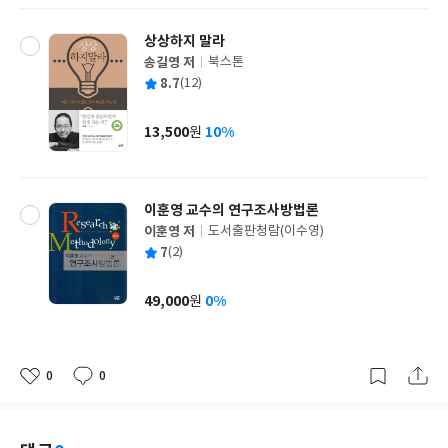
상상하지 말라
송길영 저
북스톤
글
평
8.7
(12)
쓴
출
균
이
판
사
13,500
10%
원
가
격
이훈영 교수의 연구조사방법론
이훈영 저
도서출판청람(이수영)
글
평
7
(2)
쓴
출
균
이
판
사
49,000
0%
원
가
격
0
0
좋
댓
작
아
글
성
요
일