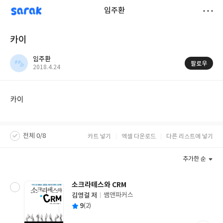
sarak
임주환
저
카이
장
임주환
팔로우
작
2018.4.24
성
일
카이
전체 0/8
카트 넣기
엑셀 다운로드
다른 리스트에 넣기
추가한 순
소크라테스와 CRM
김영걸 저
쌤앤파커스
글
평
9
(2)
쓴
출
균
이
판