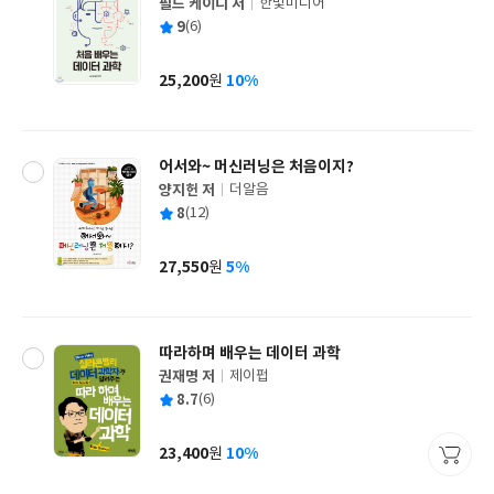
필드 케이디 저
한빛미디어
글
평
9
(6)
쓴
출
균
이
판
사
25,200
10%
원
가
격
어서와~ 머신러닝은 처음이지?
양지헌 저
더알음
글
평
8
(12)
쓴
출
균
이
판
사
27,550
5%
원
가
격
따라하며 배우는 데이터 과학
권재명 저
제이펍
글
평
8.7
(6)
쓴
출
균
이
판
사
23,400
10%
원
가
격