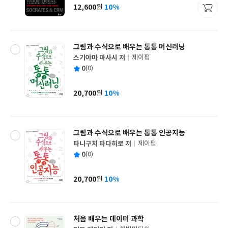
사
12,600
10%
원
가
격
그림과 수식으로 배우는 통통 머신러닝
스기야마 마사시 저
제이펍
글
평
0
(0)
쓴
출
균
이
판
사
20,700
10%
원
가
격
그림과 수식으로 배우는 통통 인공지능
타니구치 타다히로 저
제이펍
글
평
0
(0)
쓴
출
균
이
판
사
20,700
10%
원
가
격
처음 배우는 데이터 과학