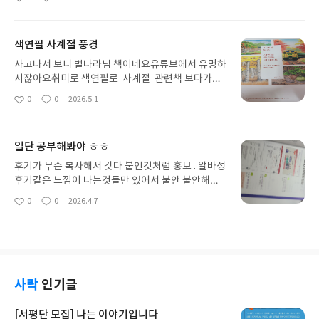
좋
댓
작
구입했어요후기도 많고 쌩초보자용 이라니 ㅎㅎ칼
아
글
성
림바는 다 준비되어 있고책이 왔으니 열심히 연습하
요
일
려고요
색연필 사계절 풍경
사고나서 보니 별나라님 책이네요유튜브에서 유명하
시잖아요취미로 색연필로 사계절 관련책 보다가이
거다 싶어서 바로 주문했거든요많이 두껍지 않고 스
0
0
2026.5.1
좋
댓
작
케치본 밑그림 페이지랑색상환. 색상 그라데이션까
아
글
성
지 충분히 알차게 실렸어요 아주 맘에 들어요
요
일
일단 공부해봐야 ㅎㅎ
후기가 무슨 복사해서 갖다 붙인것처럼 홍보 . 알바성
후기같은 느낌이 나는것들만 있어서 불안 불안해요
이미 기초 다른 책도 샀는데 이 책은 2019그나마 이
0
0
2026.4.7
좋
댓
작
건 레빗2022 네요책이 많지 않아서 선택의 폭도 너
아
글
성
무 좁네요책으로 기초 툴 참고하고 좀더 자세한것은
요
일
다른곳에서 공부해야할듯 해요 ㅎㅎ
사락
인기글
[서평단 모집] 나는 이야기입니다