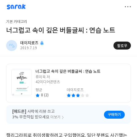
sarak
데이지로즈
저
기본 카테고리
장
너그럽고 속이 깊은 버들글씨 : 연습 노트
데이지로즈
팔로우
작
2019.7.19
성
일
너그럽고 속이 깊은 버들글씨 : 연습 노트
글
류미옥 저
쓴
42미디어콘텐츠
이
평균
데이지로즈
8 (2)
[애드온]
사락에 리뷰 쓰고
구매하기
3% 무한적립 받으세요
더보기
캘리그라피로 취미생활하려고 구입했어요. 일단 붓펜도 사긴했는