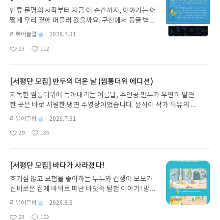
인류 문명의 시작부터 지금 이 순간까지, 이야기는 어
떻게 우리 곁에 머물러 왔을까요. 구전에서 동굴 벽화
와 점토판을 거쳐 종이와 책으로, 그리고 오늘날 수천
별
리뷰어클럽
2026.7.31
권의 인쇄본으로 이어지는 이야기의 여정을 따라가
명
작
23
112
는 그림책입니다. 때로는 즐거움을, 때로는 위로를,
좋
댓
작
성
아
글
성
때로는 두려움의 대상이 되기도 했던 이야기가 우리
일
요
일
일상에 어떻게 녹아들어 있는지 되짚어보며 이야기
가 지닌 본질적 가치와 이야기를 누리는 기쁨을 다시
[서평단 모집] 만두의 더운 날 (찜통더위 에디션)
발견하게 합니다.나는 이야기입니다글쓴이댄 야카리
지독한 찜통더위에 녹아내리는 여름날, 주인공 만두가 우연히 발견
노 글/유수현 역출판사소원나무 예스24 바로가기 닫
한 곳은 바로 시원한 냉면 수영장이었습니다. 윤식이 작가 특유의 유
기모집인원 : 10명신청기간 : 2026.07.31 ~ 2026.0
머러스한 캐릭터와 밝은 색감으로 그려낸 이 국내 창작 그림책은 무
8.04발표일자 : 2026.08.06리뷰 작성기한 : 도서/상
별
리뷰어클럽
2026.7.31
더위에 지친 독자들에게 상상만으로도 더위가 싹 가시는 통쾌한 탈출
명
작
품 받고 2주 이내 ▶ 주소/연락처 업데이트 : 신청 전
29
136
구를 선사합니다. 소원나무 베스트셀러 시리즈의 세 번째 이야기로,
좋
댓
작
성
상품 받으실 주소/연락처를 업데이트 해주세요! (선
아
글
성
만두가 풍덩 빠진 차가운 냉면 물결 속에서 짜릿한 여름 해방감을 만
일
정 후 수정 불가)▶ 서평단 신청 방법 : 기대평 댓글을
요
일
끽하는 모습이 마음속까지 시원하게 파고듭니다.만두의 더운 날 (찜
작성해주세요! 먼저 작성한 리뷰를 올려주시면 당첨
통더위 에디션)글쓴이윤식이 저출판사소원나무 예스24 바로가기 닫
[서평단 모집] 바다가 사라졌다!
확률이 올라갑니다!! ※ 신청 전, 꼭 확인해주세요!-
기모집인원 : 5명신청기간 : 2026.07.31 ~ 2026.08.04발표일자 : 20
'사락' 개설 후, 이 글의 댓글로 신청해주세요.- 기존
호기심 많고 모험을 좋아하는 두두와 겁쟁이 모모가
26.08.06리뷰 작성기한 : 도서/상품 받고 2주 이내 ▶ 주소/연락처 업
YES블로그는 '사락'으로 개편되어 별도로 개설하지
신비로운 집게 바위로 떠난 바닷속 탐험 이야기! 망둥
데이트 : 신청 전 상품 받으실 주소/연락처를 업데이트 해주세요! (선
않으셔도 됩니다. ▶ 도서/상품 발송- 도서/상품은 최
이, 소라게, 낙지 같은 바다 친구들과 신나게 놀던 중
정 후 수정 불가)▶ 서평단 신청 방법 : 기대평 댓글을 작성해주세요!
별
리뷰어클럽
2026.8.3
근 배송지가 아닌 회원정보상의 주소/연락처 (클릭
갑자기 거대해진 집게 바위의 비밀을 마주하게 되는
명
작
먼저 작성한 리뷰를 올려주시면 당첨확률이 올라갑니다!! ※ 신청 전,
시 수정 가능)로 발송됩니다.- 주소/연락처에 문제가
23
102
데, 과연 바다에 무슨 일이 벌어진 걸까요? 상상력을