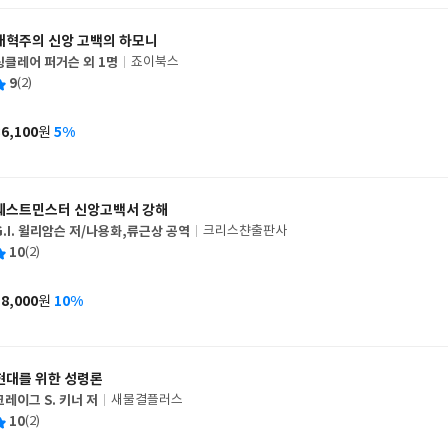
개혁주의 신앙 고백의 하모니
싱클레어 퍼거슨 외 1명
죠이북스
글
평
9
(2)
쓴
출
균
이
판
사
36,100
5%
원
가
격
웨스트민스터 신앙고백서 강해
G.I. 윌리암슨 저/나용화,류근상 공역
크리스챤출판사
글
평
10
(2)
쓴
출
균
이
판
사
18,000
10%
원
가
격
현대를 위한 성령론
크레이그 S. 키너 저
새물결플러스
글
평
10
(2)
쓴
출
균
이
판