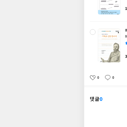
0
0
좋
댓
작
아
글
성
요
일
댓글
0