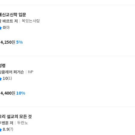
격
개신교신학 입문
칼 바르트 저
복있는사람
글
평
0
(0)
쓴
출
균
이
판
사
14,250
5%
원
가
격
성령
싱클레어 퍼거슨
IVP
글
평
10
(1)
쓴
출
균
이
판
사
14,400
10%
원
가
격
교리 설교의 모든 것
우병훈 저
두란노
글
평
8.9
(7)
쓴
출
균