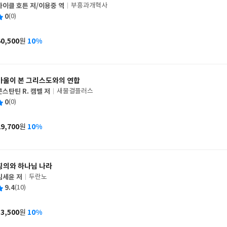
마이클 호튼 저/이용중 역
부흥과개혁사
글
평
0
(0)
쓴
출
균
이
판
사
40,500
10%
원
가
격
바울이 본 그리스도와의 연합
콘스탄틴 R. 캠벨 저
새물결플러스
글
평
0
(0)
쓴
출
균
이
판
사
29,700
10%
원
가
격
칭의와 하나님 나라
김세윤 저
두란노
글
평
9.4
(10)
쓴
출
균
이
판
사
13,500
10%
원
가