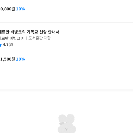
이
판
사
10,800
10%
원
가
격
헤르만 바빙크의 기독교 신앙 안내서
헤르만 바빙크 저
도서출판 다함
글
평
4.7
(3)
쓴
출
균
이
판
사
31,500
10%
원
가
격