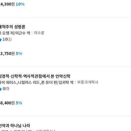
사
24,300
10%
원
가
격
개혁주의 성령론
죤 오웬 저/이근수 역
여수룬
글
평
10
(1)
쓴
출
균
이
판
사
23,750
5%
원
가
격
성경적·신학적·역사적관점에서 본 언약신학
가이 워터스,니컬러스 리드,존 뮤더 편/김귀탁 역
부흥과개혁사
글
평
0
(0)
쓴
출
균
이
판
사
68,400
5%
원
가
격
언약과 하나님 나라