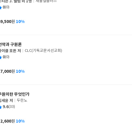
스티븐 J. 웰럼 외 1명
새물결플러스
글
평
0
(0)
쓴
출
균
이
판
사
49,500
10%
원
가
격
언약과 구원론
마이클 호튼 저
CLC(기독교문서선교회)
글
평
0
(0)
쓴
출
균
이
판
사
27,000
10%
원
가
격
구원이란 무엇인가
김세윤 저
두란노
글
평
9.6
(33)
쓴
출
균
이
판
사
12,600
10%
원
가
격