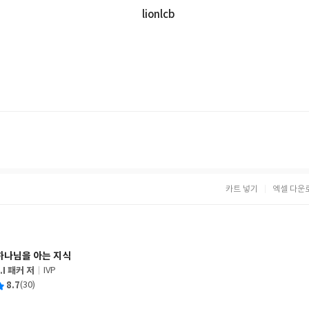
lionlcb
카트 넣기
엑셀 다운
하나님을 아는 지식
J.I 패커 저
IVP
글
평
8.7
(30)
쓴
출
균
이
판