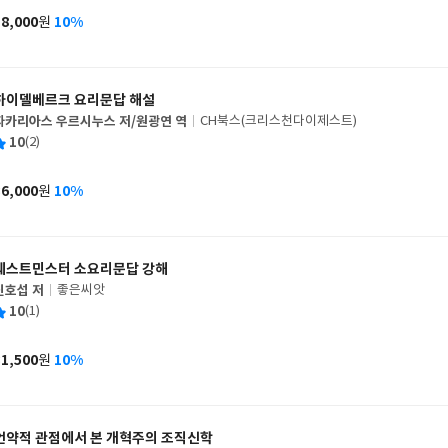
사
18,000
10%
원
가
격
하이델베르크 요리문답 해설
자카리아스 우르시누스 저/원광연 역
CH북스(크리스천다이제스트)
글
평
10
(2)
쓴
출
균
이
판
사
36,000
10%
원
가
격
웨스트민스터 소요리문답 강해
신호섭 저
좋은씨앗
글
평
10
(1)
쓴
출
균
이
판
사
31,500
10%
원
가
격
언약적 관점에서 본 개혁주의 조직신학