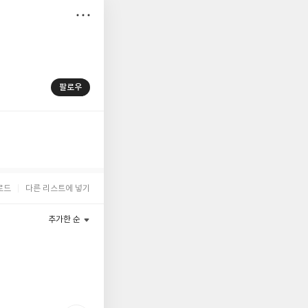
저
장
팔로우
로드
다른 리스트에 넣기
추가한 순