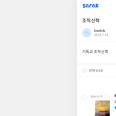
sarak
조직신학
lionlcb
작
2024.7.24
성
일
기독교 조직신학
전체 0/18