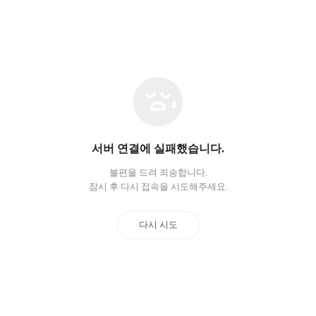
네
트
워
크
오
서버 연결에 실패했습니다.
류
불편을 드려 죄송합니다.
잠시 후 다시 접속을 시도해주세요.
다시 시도