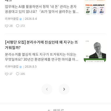
테크
뷰 작성기한 : 도서/상품 받고 2주 이내 ▶ 주소/연락
업무에는 AI를 활용하면서 정작 '내 돈' 관리는 혼자
처 업데이트 : 신청 전 상품 받으실 주소/연락처를 업
끙끙대고 있지 않나요? 『AI가 알아서 굴려주는 월급
데이트 해주세요! (선정 후 수정 불가)▶ 서평단 신청
쟁이 재테크』는 챗GPT·클로드·제미나이·퍼플렉시
방법 : 기대평 댓글을 작성해주세요! 먼저 작성한 리
별
리뷰어클럽
2026.8.4
티를 나만의 재테크 팀으로 만드는 실전 가이드입니
뷰를 올려주시면 당첨확률이 올라갑니다!! ※ 신청
명
작
28
172
다. 재무 진단부터 주식 투자, 부동산, 절세, 자산 관
좋
댓
작
성
전, 꼭 확인해주세요!- '사락' 개설 후, 이 글의 댓글로
아
글
성
리 자동화 루틴까지, 코딩 없이도 프롬프트 하나로 2
일
신청해주세요.- 기존 YES블로그는 '사락'으로 개편
요
일
0년 차 재무 전문가의 맞춤 조언을 받을 수 있습니다.
되어 별도로 개설하지 않으셔도 됩니다. ▶ 도서/상
좋은 정보를 찾는 시대는 끝났습니다. 이제는 좋은 질
[서평단 모집] 분리수거에 진심인데 왜 지구는 뜨
품 발송- 도서/상품은 최근 배송지가 아닌 회원정보
문을 던지는 사람이 돈을 법니다. 경제적 자유를 앞당
거워질까?
상의 주소/연락처 (클릭 시 수정 가능)로 발송됩니다.
기고 싶은 월급쟁이라면, 이 책이 바로 그 시작입니
- 주소/연락처에 문제가 있을 시 선정에서 제외되거
분리수거를 열심히 해도 지구가 뜨거워지는 이유는
다.AI가 알아서 굴려주는 월급쟁이 재테크글쓴이김
나 배송에서 누락될 수 있습니다(재발송 불가). ▶ 리
무엇일까요? 30년간 환경문제를 연구한 마이클 마니
태형 저출판사한빛미디어 예스24 바로가기 닫기모
뷰 작성- 도서/상품을 받고 2주 이내 리뷰를 작성해
아티스 교수는 '개인의 실천으로 지구를 구할 수 있
집인원 : 5명신청기간 : 2026.08.04 ~ 2026.08.08발
별
리뷰어클럽
2026.8.5
주셔야 합니다. (포스트가 아닌 '리뷰'로 작성)- 기간
다'는 믿음이 어떻게 만들어졌는지 추적합니다. 친환
표일자 : 2026.08.13리뷰 작성기한 : 도서/상품 받고
명
작
내 미작성, 불성실한 리뷰, 도서/상품과 무관한 리뷰
17
105
경 소비라는 서사가 기후 위기의 책임을 소비자에게
좋
댓
작
성
2주 이내 ▶ 주소/연락처 업데이트 : 신청 전 상품 받
작성 시 이후 선정에서 제외될 수 있습니다.- 리뷰어
아
글
성
떠넘기고, 거대 시스템의 문제를 개인의 죄책감으로
일
으실 주소/연락처를 업데이트 해주세요! (선정 후 수
클럽은 개인의 감상이 포함된 300자 이상의 리뷰를
요
일
바꿔온 역설을 날카롭게 파헤칩니다. 이 책은 친환경
정 불가)▶ 서평단 신청 방법 : 기대평 댓글을 작성해
권장합니다.
생활을 부정하지 않습니다. 오히려 개인의 실천을 거
주세요! 먼저 작성한 리뷰를 올려주시면 당첨확률이
대한 변화로 이끄는 도약대로 재정의하며, 죄책감에
올라갑니다!! ※ 신청 전, 꼭 확인해주세요!- '사락' 개
갇힌 소비자에서 시스템의 방향을 바꾸는 시민으로
설 후, 이 글의 댓글로 신청해주세요.- 기존 YES블로
나아가는 길을 제시합니다.분리수거에 진심인데 왜
그는 '사락'으로 개편되어 별도로 개설하지 않으셔도
지구는 뜨거워질까?글쓴이마이클 마니아티스 저/김
됩니다. ▶ 도서/상품 발송- 도서/상품은 최근 배송지