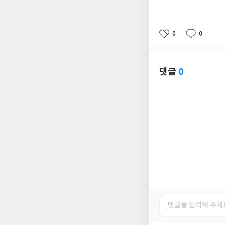
0
0
좋
댓
작
아
글
성
요
일
댓글
0