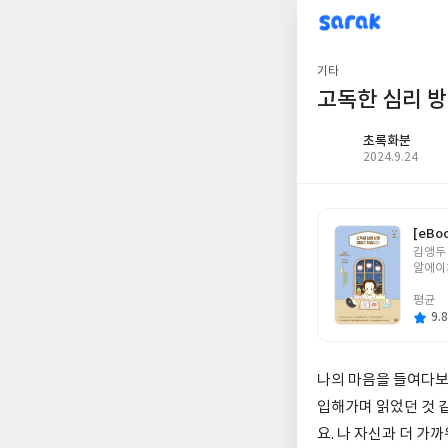
sarak
초록화분
기타
고독한 심리 
초록화분
작
2024.9.24
성
일
[eBo
글
김앵두
쓴
알에이
이
평균
9.8
나의 마음을 들여다보
입해가며 읽었던 것 
요. 나 자신과 더 가