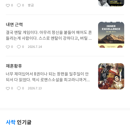
재미난 책들이 많이 있었는데... 이 책은 솔직히 예전
0
0
방금
좋
댓
작
보다 재미가 없다.에필로그를 통해 30년에 거친 오랜
아
글
성
숙원끝에 나온 책이라고 하니 작가의 인생을 집대성
요
일
한 결과물인듯. 그렇다고 뽑내기식 책은 결코 아니다
내면 근력
. "젊은 사람들이 전화 통화를 기피하는 현상은 감정
노동의 부작용이라고 볼 수 있습니다. 감정노동에 종
결국 멘탈 게임이다. 아무리 정신을 붙들어 매어도 흔
사하지 않더라도 사람들은 타인과 감정 표현을 통한
들리는게 사람이다. 스스로 멘탈이 강하다고, 버틸 수
정서 공유를 부담스러워 합니다. 특히 스마트폰을 통
있다고 각오하는것이 얼마나 자신을 더 지치게 하는
0
0
2026.7.14
좋
댓
작
한 SNS 사용이 보편화되면서 음성통화로 인한 정서
것인지 그냥 받아들이며 마인드셋하라는 것이 이책
아
글
성
적 부담을 피하려고 합니다. 전화 통화의 경우, 상대
의 요점인거 같다. 정신과에 수면제 처방을 받으러 갔
요
일
방에 따라 실시간 감정 연기를 해야 하니까요" "우리
다.선생님이 요즘에 어떠시냐고 묻는데..지난달에 이
재혼황후
는 멍하니 있을 때, 가장 창조적입니다. 생각이 날아
제는 약 안먹어도 될것같다고 방방 뛰면이야기했는
가기 때문입니다. 창조적 사고의 가장 큰 특징은 의식
데 한달만에 너무 우울하다고 말해버렸다. 조울증인
너무 재미있어서 8권이나 되는 장편을 일주일이 안
의 흐름입니다. 생각이 자유롭게 날아간다는 의미입
가? 생각에 생각이 꼬리를 물고 나 자신을 비하하고
되서 다 읽었다. 역시 로맨스소설을 최고라니까거기
니다. 한계를 뛰어 넘는 창조적 생각은 바로 이 때 일
있으며 별것도 아닌 일에 잘 운다고 하니...그게 바로
에 궁중암투와 출생비밀 등 막장의 스토리는 죄다 있
0
0
2026.7.13
어납니다. 하지만 생각이 너무 날아갔다 싶으면, 우리
좋
댓
작
우울증이라고 선생님이 처방을 내려준다. 인정하기
으니 흥미진진할 수 밖에이 소설을 어떻게 드라마로
아
글
성
는 고개를 흔들며 생각을 멈춥니다. 그리고 내가 왜
싫지만 여전히 난 아직도 우울증환자이다. 겉보기엔
그려낼까 기대된다.아이오아이의 "갑자기"를 연속
요
일
이런 생각을 하는거야 라고 스스로에게 묻습니다. 문
멀쩡해보이는구만계속해서 우울해 있는 나에게 직원
해서 듣고 있다. 행복이란 무엇일까? 난 왜 행복하지
장적 사고는 이때 시작됩니다. 날아가는 생각을 너무
이 한말이 있다. "과장님~ 그냥 맛있는 점심먹으러
않은 걸까? 언제까지 난 이러고 있을까? 나의 위로가
일찍 멈추기 때문에 창조적이 되지 못하는 겁니다. 천
커피마시러 온다고 생각하고 출근하세요. 그러다가
되고 의지가 되는 그런 사람이 필요하다. 혼자서는 완
재들은 그 한계를 과감히 띄어넘습니다." "왜 음악회
과장님의 도움이 필요한 것에 일을 할 수 있음 감사한
성할 수 없는 행복이다
사락
인기글
에서는 조용히 해야하는 걸까요?조용한 관객은 19세
거고 아니여도 시원한 바람쐬고 시간때우면 월급주