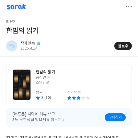
sarak
작가연습
저
리뷰2
장
한밤의 읽기
작가연습
팔로우
작
2025.4.14
성
일
한밤의 읽기
글
금정연 저
쓴
스위밍꿀
이
평균
작가연습
8 (10)
[애드온]
사락에 리뷰 쓰고
구매하기
3% 무한적립 받으세요
더보기