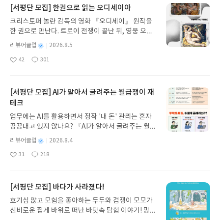
가 후반에 나타났습니다. 귀족들은 별도의 박스에서
잖아요" 와!! 역시 너야말로 강철멘탈자구나 . 햐여튼
[서평단 모집] 한권으로 읽는 오디세이아
카드놀이, 식사, 배우에 대한 야유를 하는 등 요란한
그러게 맛있는 점심먹고 커피마시러 온다고 생각하
관객이였습니다. 사교장에 가까웠던 공연장은 1876
크리스토퍼 놀란 감독의 영화 『오디세이』 원작을
고 오늘은 오늘 하루를 버티자. 이게 나의 멘탈근력이
년 바그너의 무대에서 무대에 집중하도록 객석 조명
한 권으로 만난다. 트로이 전쟁이 끝난 뒤, 영웅 오디
다.
을 완전히 꺼버리므로서 조용한 관객으로 변했습니
세우스는 고향 이타케로 돌아가기 위해 키클롭스, 마
별
리뷰어클럽
2026.8.5
다. 이제 관객은 배우와 눈을 맞추지 않게 되면서 배
녀 키르케, 세이렌의 노래, 포세이돈의 분노를 헤쳐
명
작
우와 관객의 상호작용을 제거해버렸고 숨죽여 무대
42
301
나간다. 그리스 철학 전공자인 옮긴이가 호메로스의
좋
댓
작
성
만을 지켜보는 관음증적 존재의 현대 대중이 탄생한
아
글
성
방대한 24권 서사를 현대적이고 자연스러운 한국어
일
요
일
겁니다. 박수마저 절제해야하는 암묵적 규칙이 생겨
로 풀어내, 고전이 낯선 독자도 이야기의 흐름을 놓치
나고 관객들은 표현하는 주체에서 감상하는 객체, 소
지 않고 끝까지 읽을 수 있다. 3천 년을 이어 온 귀향
[서평단 모집] AI가 알아서 굴려주는 월급쟁이 재
외된 관객으로 점차 전환되었습니다" 발터 벤야민.
과 모험의 대서사시가 가장 읽기 편한 번역으로 새롭
테크
내가 대학원 공부는 제대로 했군 관점바꾸기를 하려
게 펼쳐진다.한권으로 읽는 오디세이아글쓴이호메로
업무에는 AI를 활용하면서 정작 '내 돈' 관리는 혼자
면 내 관점이 있어야 합니다. "주인과 노예. 헤겔의 변
스 저/육혜원 역출판사이화북스 예스24 바로가기 닫
끙끙대고 있지 않나요? 『AI가 알아서 굴려주는 월급
증법목숨을 건 투쟁 이후 죽음의 공포에 굴복한 자는
기모집인원 : 5명신청기간 : 2026.08.05 ~ 2026.08.
쟁이 재테크』는 챗GPT·클로드·제미나이·퍼플렉시
노예가 되고, 죽음을 무릅쓰고 승리한 자는 주인이 됩
09발표일자 : 2026.08.13리뷰 작성기한 : 도서/상품
별
리뷰어클럽
2026.8.4
티를 나만의 재테크 팀으로 만드는 실전 가이드입니
니다. 승리한 주인은 노예를 소유하게 됩니다. 이제
받고 2주 이내 ▶ 주소/연락처 업데이트 : 신청 전 상
명
작
31
218
다. 재무 진단부터 주식 투자, 부동산, 절세, 자산 관
주인은 더 이상 노동 할 필요가 없습니다. 노예가 생
좋
댓
작
성
품 받으실 주소/연락처를 업데이트 해주세요! (선정
아
글
성
리 자동화 루틴까지, 코딩 없이도 프롬프트 하나로 2
일
산하고 가공한 재화를 소비하며 즐거움을 누립니다.
후 수정 불가)▶ 서평단 신청 방법 : 기대평 댓글을 작
요
일
0년 차 재무 전문가의 맞춤 조언을 받을 수 있습니다.
그러나 바로 이 지점에서 헤겔이 상황을 뒤집습니다.
성해주세요! 먼저 작성한 리뷰를 올려주시면 당첨확
좋은 정보를 찾는 시대는 끝났습니다. 이제는 좋은 질
[서평단 모집] 바다가 사라졌다!
주인이 이긴 것 같지만 주인이 노예에게 완전히 의존
률이 올라갑니다!! ※ 신청 전, 꼭 확인해주세요!- '사
문을 던지는 사람이 돈을 법니다. 경제적 자유를 앞당
하게 되는 더 큰 문제가 닥칩니다. 주인은 노예가 없
락' 개설 후, 이 글의 댓글로 신청해주세요.- 기존 YE
호기심 많고 모험을 좋아하는 두두와 겁쟁이 모모가
기고 싶은 월급쟁이라면, 이 책이 바로 그 시작입니
으면 생존 할 수 없습니다. 노동을 하는 노예를 매개
S블로그는 '사락'으로 개편되어 별도로 개설하지 않
신비로운 집게 바위로 떠난 바닷속 탐험 이야기! 망둥
다.AI가 알아서 굴려주는 월급쟁이 재테크글쓴이김
로 세상과 접하기 때문에 시간이 흐를수록 주인은 노
으셔도 됩니다. ▶ 도서/상품 발송- 도서/상품은 최근