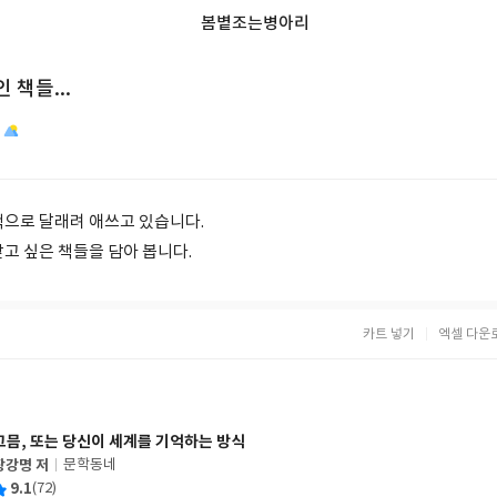
봄볕조는병아리
 책들...
책으로 달래려 애쓰고 있습니다.
고 싶은 책들을 담아 봅니다.
카트 넣기
엑셀 다운
그믐, 또는 당신이 세계를 기억하는 방식
장강명 저
문학동네
글
평
9.1
(72)
쓴
출