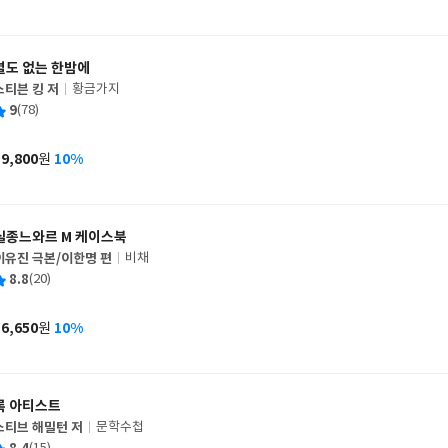
가
격
별도 없는 한밤에
스티븐 킹 저
황금가지
글
평
9
(78)
쓴
출
균
이
판
사
19,800
10%
원
가
격
실종느와르 M 케이스북
이유진 극본/이한명 편
비채
글
평
8.8
(20)
쓴
출
균
이
판
사
16,650
10%
원
가
격
록 아티스트
스티브 해밀턴 저
문학수첩
글