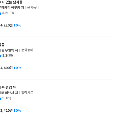
여자 없는 남자들
무라카미 하루키 저
문학동네
글
평
8.6
(178)
쓴
출
균
이
판
사
14,220
10%
원
가
격
복종
미셸 우엘벡 저
문학동네
글
평
8.3
(38)
쓴
출
균
이
판
사
14,400
10%
원
가
격
가짜 경감 듀
피터 러브시 저
엘릭시르
글
평
9.1
(9)
쓴
출
균
이
판
사
12,420
10%
원