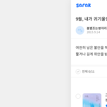
sarak
9월, 내가 귀기울인
봄볕조는병아리
작
2015.9.14
성
일
여전히 남은 불안을 
짧거나 길게 위안을 받
전체 0/11