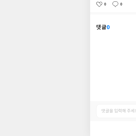
0
0
좋
댓
작
아
글
성
요
일
댓글
0