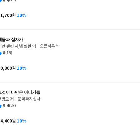
평
8.4
(15)
쓴
출
균
이
판
사
11,700
10%
원
가
격
매듭과 십자가
이언 랜킨 저/최필원 역
오픈하우스
글
평
8
(19)
쓴
출
균
이
판
사
10,800
10%
원
가
격
그것이 나만은 아니기를
구병모 저
문학과지성사
글
평
9.4
(23)
쓴
출
균
이
판
사
14,400
10%
원
가
격