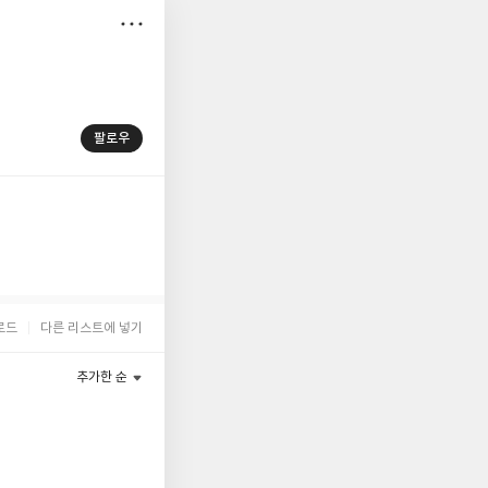
저
장
팔로우
로드
다른 리스트에 넣기
추가한 순