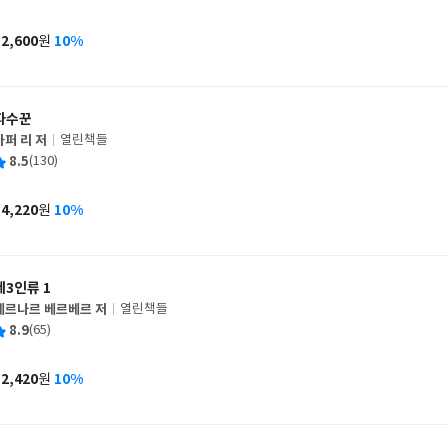
균
이
판
사
12,600
10%
원
가
격
파수꾼
하퍼 리 저
열린책들
글
평
8.5
(130)
쓴
출
균
이
판
사
14,220
10%
원
가
격
제3인류 1
베르나르 베르베르 저
열린책들
글
평
8.9
(65)
쓴
출
균
이
판
사
12,420
10%
원
가
격