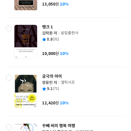
사
13,050
10%
원
가
격
뱅크 1
김탁환 저
살림출판사
글
평
8.8
(31)
쓴
출
균
이
판
사
10,800
10%
원
가
격
궁극의 아이
장용민 저
엘릭시르
글
평
9.1
(71)
쓴
출
균
이
판
사
12,420
10%
원
가
격
꾸뻬 씨의 행복 여행