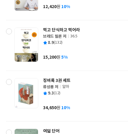
사
12,420
10%
원
가
격
먹고 단식하고 먹어라
브래드 필론 저
36.5
글
평
8.9
(132)
쓴
출
균
이
판
사
15,200
5%
원
가
격
징비록 3권 세트
류성룡 저
알마
글
평
9.3
(12)
쓴
출
균
이
판
사
34,650
10%
원
가
격
여덟 단어