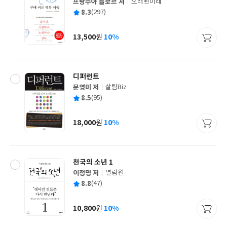
프랑수아 를로르 저
오래된미래
글
평
8.3
(297)
쓴
출
균
이
판
사
13,500
10%
원
가
격
디퍼런트
문영미 저
살림Biz
글
평
8.5
(95)
쓴
출
균
이
판
사
18,000
10%
원
가
격
천국의 소년 1
이정명 저
열림원
글
평
8.8
(47)
쓴
출
균
이
판
사
10,800
10%
원
가
격