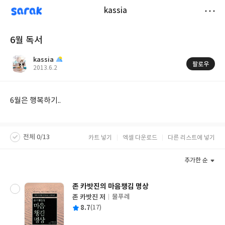
sarak
kassia
저
6월 독서
장
kassia
팔로우
작
2013.6.2
성
일
6월은 행복하기..
전체 0/13
카트 넣기
엑셀 다운로드
다른 리스트에 넣기
추가한 순
존 카밧진의 마음챙김 명상
존 카밧진 저
물푸레
글
평
8.7
(17)
쓴
출
균
이
판