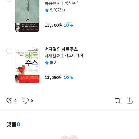
박웅현 저
북하우스
글
평
9.3
(264)
쓴
출
균
이
판
사
13,500
10%
원
가
격
서재걸의 해독주스
서재걸 저
맥스미디어
글
평
8
(9)
쓴
출
균
이
판
사
13,050
10%
원
가
격
0
0
좋
댓
작
아
글
성
요
일
댓글
0