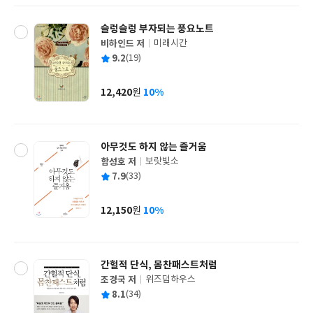
슬렁슬렁 부자되는 풍요노트
비하인드 저
미래시간
글
평
9.2
(19)
쓴
출
균
이
판
사
12,420
10%
원
가
격
아무것도 하지 않는 즐거움
함성호 저
보랏빛소
글
평
7.9
(33)
쓴
출
균
이
판
사
12,150
10%
원
가
격
간헐적 단식, 몸찬패스트처럼
조경국 저
위즈덤하우스
글
평
8.1
(34)
쓴
출
균
이
판