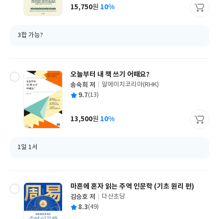
사
15,750
10%
원
가
격
3합 가능?
오늘부터 내 책 쓰기 어때요?
송숙희 저
알에이치코리아(RHK)
글
평
9.7
(13)
쓴
출
균
이
판
사
13,500
10%
원
가
격
1일 1서
마흔에 혼자 읽는 주역 인문학 (기초 원리 편)
김승호 저
다산초당
글
평
8.3
(49)
쓴
출
균
이
판