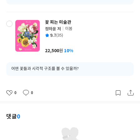
꽃 피는 미술관
정하윤 저
이봄
글
평
9.7
(35)
쓴
출
균
이
판
사
22,500
10%
원
가
격
어떤 꽃들과 시각적 구조를 볼 수 있을까?
0
0
좋
댓
작
아
글
성
요
일
댓글
0