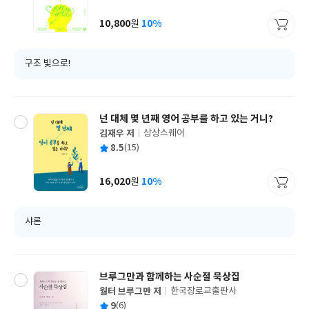
균
이
판
사
10,800
10%
원
가
격
구조 빛으로!
넌 대체 몇 년째 영어 공부를 하고 있는 거니?
김재우 저
상상스퀘어
글
평
8.5
(15)
쓴
출
균
이
판
사
16,020
10%
원
가
격
샤론
브루그만과 함께하는 사순절 묵상집
월터 브루그만 저
한국장로교출판사
글
평
9
(6)