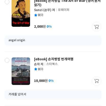
[eBook] 손자병법 The Art of War (영어 원서
읽기)
Sunzi (손무) 저
유페이퍼
글
평
0
(0)
쓴
출
균
이
판
사
2,000
0%
원
가
격
angel origin
[eBook] 손자병법 번개여행
손자 저
스타북스
글
평
0
(0)
쓴
출
균
이
판
사
10,000
0%
원
가
격
거래를 넘어서