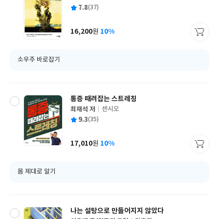
글
평
7.8
(37)
쓴
출
균
이
판
사
16,200
10%
원
가
격
소우주 바로잡기
통증 때려잡는 스트레칭
최재석 저
센시오
글
평
9.3
(35)
쓴
출
균
이
판
사
17,010
10%
원
가
격
몸 제대로 알기
나는 설탕으로 만들어지지 않았다