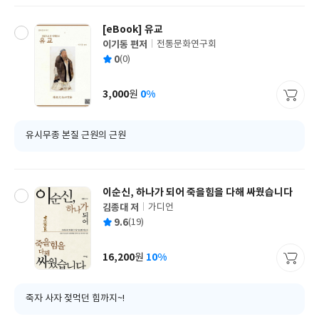
[eBook] 유교
이기동 편저
전통문화연구회
글
평
0
(0)
쓴
출
균
이
판
사
3,000
0%
원
가
격
유시무종 본질 근원의 근원
이순신, 하나가 되어 죽을힘을 다해 싸웠습니다
김종대 저
가디언
글
평
9.6
(19)
쓴
출
균
이
판
사
16,200
10%
원
가
격
죽자 사자 젖먹던 힘까지~!