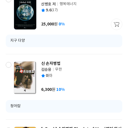
신병호 저
행복에너지
글
평
9.6
(17)
쓴
출
균
이
판
사
25,000
0%
원
가
격
지구 다양
신 손자병법
김승용
무한
글
평
0
(0)
쓴
출
균
이
판
사
6,300
10%
원
가
격
청어람