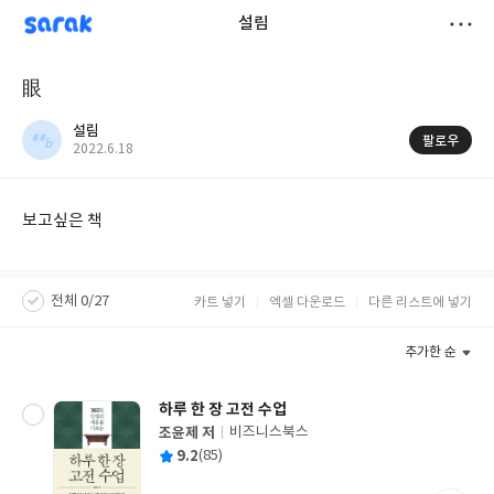
sarak
설림
저
眼
장
설림
팔로우
작
2022.6.18
성
일
보고싶은 책
전체 0/27
카트 넣기
엑셀 다운로드
다른 리스트에 넣기
추가한 순
하루 한 장 고전 수업
조윤제 저
비즈니스북스
글
평
9.2
(85)
쓴
출
균
이
판