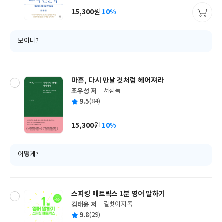
사
15,300
10%
원
가
격
보이나?
마흔, 다시 만날 것처럼 헤어져라
조우성 저
서삼독
글
평
9.5
(84)
쓴
출
균
이
판
사
15,300
10%
원
가
격
어떻게?
스피킹 매트릭스 1분 영어 말하기
김태윤 저
길벗이지톡
글
평
9.8
(29)
쓴
출