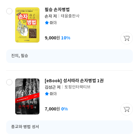
필승 손자병법
손자 저
태을출판사
글
평
0
(0)
쓴
출
균
이
판
사
9,000
10%
원
가
격
진의, 필승
[eBook] 성서따라 손자병법 1권
김성근 저
토핑인터랙티브
글
평
0
(0)
쓴
출
균
이
판
사
7,000
0%
원
가
격
종교와 병법 성서