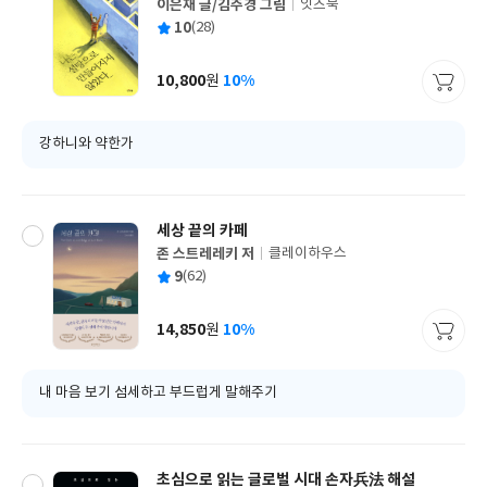
이은재 글/김주경 그림
잇츠북
글
평
10
(28)
쓴
출
균
이
판
사
10,800
10%
원
가
격
강하니와 약한가
세상 끝의 카페
존 스트레레키 저
클레이하우스
글
평
9
(62)
쓴
출
균
이
판
사
14,850
10%
원
가
격
내 마음 보기 섬세하고 부드럽게 말해주기
초심으로 읽는 글로벌 시대 손자兵法 해설