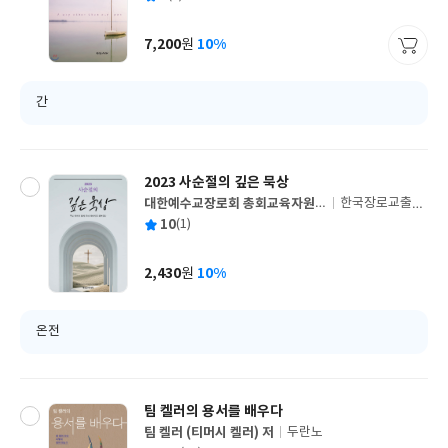
쓴
출
균
이
판
사
7,200
10%
원
가
격
간
2023 사순절의 깊은 묵상
대한예수교장로회 총회교육자원부
한국장로교출판
글
저
사
평
10
(1)
쓴
출
균
이
판
사
2,430
10%
원
가
격
온전
팀 켈러의 용서를 배우다
팀 켈러 (티머시 켈러) 저
두란노
글