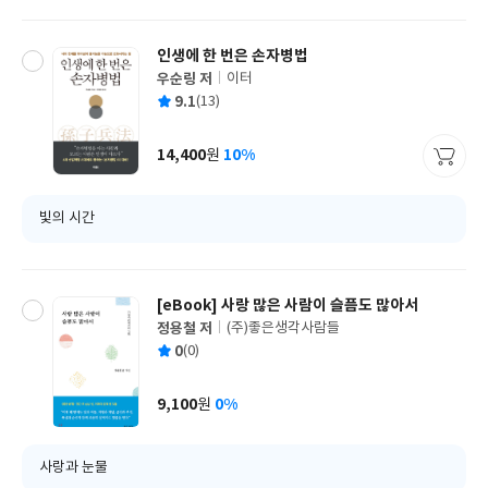
인생에 한 번은 손자병법
우순링 저
이터
글
평
9.1
(13)
쓴
출
균
이
판
사
14,400
10%
원
가
격
빛의 시간
[eBook] 사랑 많은 사람이 슬픔도 많아서
정용철 저
(주)좋은생각사람들
글
평
0
(0)
쓴
출
균
이
판
사
9,100
0%
원
가
격
사랑과 눈물