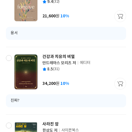
평
9.4
(32)
쓴
출
균
이
판
사
21,600
10%
원
가
격
용서
건강과 치유의 비밀
안드레아스 모리츠 저
에디터
글
평
8.5
(31)
쓴
출
균
이
판
사
34,200
10%
원
가
격
진짜?
사라진 암
한상도 저
사이몬북스