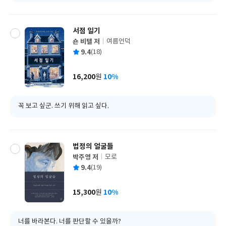
서점 일기
숀 비텔 저
여름언덕
글
평
9.4
(18)
쓴
출
균
이
판
사
16,200
10%
원
가
격
꼭 보고 싶군. 쓰기 위해 읽고 싶다.
법정의 얼굴들
박주영 저
모로
글
평
9.4
(19)
쓴
출
균
이
판
사
15,300
10%
원
가
격
너를 바라본다. 너를 판단할 수 있을까?