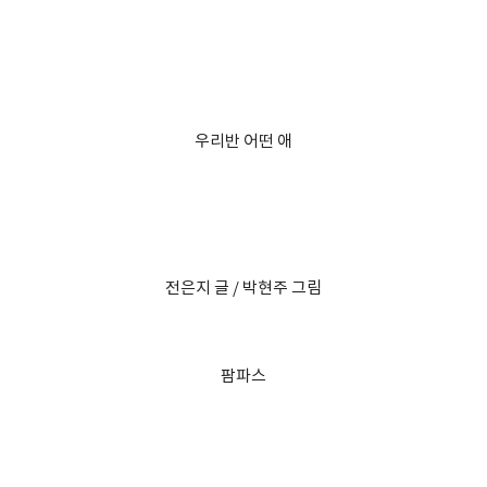
우리반 어떤 애
전은지 글 / 박현주 그림
팜파스