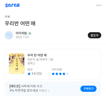
sarak
아이처럼
저
리뷰
장
우리반 어떤 애
아이처럼
팔로우
작
2022.7.19
성
일
우리 반 어떤 애
글
전은지 글/박현주 그림
쓴
팜파스
이
평균
아이처럼
9.8 (25)
[애드온]
사락에 리뷰 쓰고
구매하기
3% 무한적립 받으세요
더보기