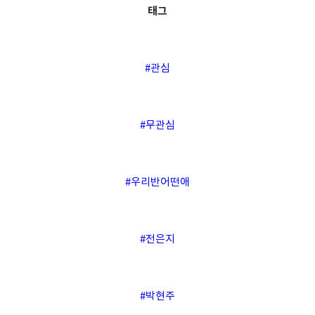
태그
#관심
#무관심
#우리반어떤애
#전은지
#박현주