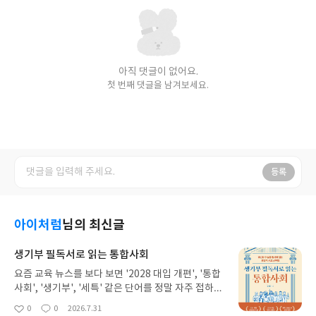
아직 댓글이 없어요.
첫 번째 댓글을 남겨보세요.
등록
아이처럼
님의 최신글
생기부 필독서로 읽는 통합사회
요즘 교육 뉴스를 보다 보면 '2028 대입 개편', '통합
사회', '생기부', '세특' 같은 단어를 정말 자주 접하게
됩니다.아직 우리 아이에게는 조금 먼 이야기라고 생
0
0
2026.7.31
좋
댓
작