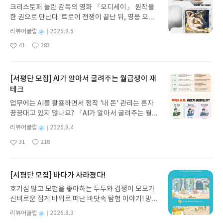
서는 단순 암기보다 자신의 생각을 논리적으로 표현
크리스토퍼 놀란 감독의 영화 『오디세이』 원작을
좋은 시기인 중학생이라 긴 시간 책상에 앉아 책을 읽
hatGPT를 이용해 투자 관련 질문을 해본 적이 있다.
하는 활동이 점점 많아지고 있다고 합니다.수행평가
한 권으로 만난다. 트로이 전쟁이 끝난 뒤, 영웅 오디
는 것을 힘들어하는데, 관심 있는 주제부터 필요한 내
실제로 기업 분석이나 재무제표 설명 같은 부분은 꽤
나 발표, 보고서도 결국은 '왜 그렇게 생각하는지'를
세우스는 고향 이타케로 돌아가기 위해 키클롭스, 마
용만 쏙쏙 골라 읽을 수 있어 부담 없이 시작하기 좋
잘 해주는 편이라 도움이 됐다. 하지만 막상 투자에
별
리뷰어클럽
2026.8.5
설명할 수 있어야 하잖아요.이 책은 그런 연습을 자연
녀 키르케, 세이렌의 노래, 포세이돈의 분노를 헤쳐
겠다는 생각이 들었어요. 짧은 글을 읽으면서도 자연
적용하려고 하면 한계도 있었다. 초보다 보니 질문도
명
작
스럽게 할 수 있도록 도와준다는 점에서 활용도가 높
41
283
나간다. 그리스 철학 전공자인 옮긴이가 호메로스의
스럽게 핵심을 파악하고 문해력과 독해력을 함께 키
어렵고 쉽게 설명해주라는 덧글을 항상 달기도 했었
좋
댓
작
성
아 보였습니다.특히 생기부와 세특 준비를 위해 독서
아
글
성
방대한 24권 서사를 현대적이고 자연스러운 한국어
울 수 있다는 점이 가장 큰 장점인것 같아요.또한 단
고, 내가 질문을 애매하게 하면 뻔한 답변만 나오거
일
요
일
를 어떻게 해야 할지 막막했던 아이들에게도 도움이
로 풀어내, 고전이 낯선 독자도 이야기의 흐름을 놓치
순히 글만 읽고 끝나는 것이 아니라 '생각해보기'와
나, 때로는 현재 상황과 맞지 않는 정보를 제시하는
될 것 같다는 생각이 들었습니다.단순히 "이 책을 읽
지 않고 끝까지 읽을 수 있다. 3천 년을 이어 온 귀향
'토론해보기' 활동이 함께 있어 아이가 내용을 정리
[서평단 모집] AI가 알아서 굴려주는 월급쟁이 재
경우도 있었다. 결국 AI도 질문하는 사람이 얼마나 구
었습니다."에서 끝나는 것이 아니라,"고전을 읽고 사
과 모험의 대서사시가 가장 읽기 편한 번역으로 새롭
하고 자신의 생각을 표현하는 연습까지 할 수 있다는
체적으로 물어보느냐에 따라 결과가 달라진다는 사
테크
회 문제와 연결해 이런 생각을 해보았습니다."라는
게 펼쳐진다.한권으로 읽는 오디세이아글쓴이호메로
점도 good!! QR코드를 통해 실제 신문 기사 원문까
실을 많이 느꼈다.이 책은 그런 부분을 해결하는 데
업무에는 AI를 활용하면서 정작 '내 돈' 관리는 혼자
식으로 사고를 확장하는 연습을 할 수 있기 때문입니
스 저/육혜원 역출판사이화북스 예스24 바로가기 닫
지 읽어볼 수 있어 독서의 폭을 넓혀 주는 구성까지!
초점을 맞추고 있다. 단순히 AI를 사용하라고 말하는
끙끙대고 있지 않나요? 『AI가 알아서 굴려주는 월급
다.책을 읽으면서 가장 기억에 남았던 문장은 결국 공
기모집인원 : 5명신청기간 : 2026.08.05 ~ 2026.08.
요즘은 스마트폰과 짧은 영상에 익숙한 아이들이 긴
것이 아니라 어떤 방식으로 질문해야 하는지 실제 프
쟁이 재테크』는 챗GPT·클로드·제미나이·퍼플렉시
부의 방향에 관한 이야기였습니다.많이 외우는 공부
09발표일자 : 2026.08.13리뷰 작성기한 : 도서/상품
글 읽기를 어려워하는 경우가 많은데, 이 책은 자연스
별
리뷰어클럽
2026.8.4
롬프트 예시를 252개나 제공한다. 특히 종목 발굴,
티를 나만의 재테크 팀으로 만드는 실전 가이드입니
보다 이해하는 공부.한 권의 책을 읽더라도 다양한 시
받고 2주 이내 ▶ 주소/연락처 업데이트 : 신청 전 상
럽게 글의 구조를 이해하고 논리적으로 읽는 힘을 길
명
작
재무 분석, 뉴스 해석, 매매 전략 수립 등 투자 과정별
31
218
다. 재무 진단부터 주식 투자, 부동산, 절세, 자산 관
각으로 연결해서 생각하는 공부가 앞으로는 더 중요
좋
댓
작
성
품 받으실 주소/연락처를 업데이트 해주세요! (선정
러 주는 데 도움이 될 것 같습니다. 중학생뿐 아니라
로 활용할 수 있는 프롬프트가 정리되어 있어 초보자
아
글
성
리 자동화 루틴까지, 코딩 없이도 프롬프트 하나로 2
일
해질 것 같다는 생각이 들었습니다. 이 책은 작품의
후 수정 불가)▶ 서평단 신청 방법 : 기대평 댓글을 작
고등학교 비문학을 미리 준비하는 학생들에게도 좋
도 따라 해보기 좋았다.개인적으로 가장 인상 깊었던
요
일
0년 차 재무 전문가의 맞춤 조언을 받을 수 있습니다.
핵심 내용을 먼저 이해할 수 있도록 정리해 주기 때문
성해주세요! 먼저 작성한 리뷰를 올려주시면 당첨확
은 길잡이가 되어 줄 책이라는 생각이 들더라구요.그
부분은 AI를 단순한 종목 추천기가 아니라 분석 도구
좋은 정보를 찾는 시대는 끝났습니다. 이제는 좋은 질
[서평단 모집] 바다가 사라졌다!
에고전을 처음 접하는 학생도 부담이 덜할 것 같습니
률이 올라갑니다!! ※ 신청 전, 꼭 확인해주세요!- '사
리고 책을 읽다 보니 성선설과 성악설, 인공지능, 역
로 활용하라는 점이었다. 제미나이는 실시간 뉴스와
문을 던지는 사람이 돈을 법니다. 경제적 자유를 앞당
다.부모가 함께 읽고 이야기를 나누면서 생각을 확장
락' 개설 후, 이 글의 댓글로 신청해주세요.- 기존 YE
사와 예술 등 다양한 분야의 내용을 쉽고 알기 쉽게
공시 확인에 활용하고, ChatGPT는 재무 데이터 분
호기심 많고 모험을 좋아하는 두두와 겁쟁이 모모가
기고 싶은 월급쟁이라면, 이 책이 바로 그 시작입니
해 보는 시간도 충분히 의미 있을 것 같고요.
S블로그는 '사락'으로 개편되어 별도로 개설하지 않
설명해 주어 어른들이 읽어도 상식을 넓히는 데 도움
석과 논리적인 판단에 활용하는 방식도 흥미로웠다.
신비로운 집게 바위로 떠난 바닷속 탐험 이야기! 망둥
다.AI가 알아서 굴려주는 월급쟁이 재테크글쓴이김
으셔도 됩니다. ▶ 도서/상품 발송- 도서/상품은 최근
이 될 만한 내용이 많더라구요. 아이와 함께 한 주제
하나의 AI만 맹신하는 것이 아니라 서로 교차 검증하
이, 소라게, 낙지 같은 바다 친구들과 신나게 놀던 중
태형 저출판사한빛미디어 예스24 바로가기 닫기모
별
리뷰어클럽
2026.8.3
배송지가 아닌 회원정보상의 주소/연락처 (클릭 시
씩 읽고 이야기 나누며 가족이 함께 읽기에도 좋은 책
는 방법도 배울 수 있었다.다만 주식 초보자의 입장에
갑자기 거대해진 집게 바위의 비밀을 마주하게 되는
명
작