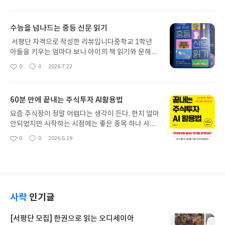
각했는데, 중학생이 된 아이를 둔 부모라면 한 번쯤은
아
글
성
관심을 갖게 되는 부분인 것 같아요.읽어보니 이 책은
요
일
단순히 사회 교과 내용을 설명하는 책이 아니라, 고전
수능을 넘나드는 중등 신문 읽기
을 통해 통합사회의 핵심 개념을 이해하도록 도와주
는 책이더라고요.'생기부 필독서로 읽는 통합사회'에
서평단 자격으로 작성한 리뷰입니다중학교 1학년
는 자주 추천되는 고전 21권을 넣어놨어요.『동물농
아들을 키우는 엄마다 보니 아이의 책 읽기와 문해력
장』, 『1984』, 『죄와 벌』, 『앵무새 죽이기』,
에 자연스럽게 관심이 많아지는것 같아요. 그러다보
0
0
2026.7.22
좋
댓
작
『위대한 개츠비』 등 한 번쯤은 들어봤던 작품들이
니 도움이 될만한 책을 찾아보는 편인데요. 특히나 아
아
글
성
담겨 있는데, 단순히 줄거리만 소개하는 것이 아니
이가 과학을 좋아해서 과학책이나 실험 관련 책은 잘
요
일
라 통합사회의 개념과 연결해서 생각할 수 있도록 구
읽지만, 긴 글을 읽거나 비문학 지문을 접하는 것은
60분 만에 끝내는 주식투자 AI활용법
성되어 있다는것이 이책이 장점인데요.특히 마음에
조금 어려워하는 편이거든요.『수능을 넘나드는 중
들었던 부분은 매 단원이 질문으로 시작한다는 점이
등 신문 읽기』를 읽어보니 그런 고민을 조금 덜 수
요즘 주식장이 정말 어렵다는 생각이 든다. 한지 얼마
었습니다.'시민의 참여는 왜 중요할까?''인권은 어디
있겠다는 생각이 들었어요. 신문 기사를 중학생의 눈
안되었지만 시작하는 시점에는 좋은 종목 하나 사서
에서 오는가?''욕망을 채우면 행복할까?''기술의 발
높이에 맞게 쉽게 풀어 놓아 부담 없이 읽을 수 있
기다리면 어느 정도 수익이 나는 경우도 있었는데, 최
0
0
2026.6.19
전은 인간을 행복하게 만들까?'이처럼 정답을 알려주
좋
댓
작
고, 과학·사회·인문·역사·예술·IT까지 다양한 분야를
근에는 변동성이 너무 커서 언제 사고 언제 팔아야 할
아
글
성
는 방식이 아니라 스스로 생각하도록 이끌어주는 구
접할 수 있어 아이의 배경지식을 넓혀 주기에 좋겠다
지 판단하기가 쉽지 않다. 여유 자금으로 투자하는 평
요
일
성이라자연스럽게 사고력이 길러질 것 같았습니다.
는 생각도 들었을 뿐아니라 수능독서 6인 현직교사
범한 개인 투자자라서 늘 정보 부족에 대한 아쉬움이
예를 들어 『동물농장』에서는 시민의 참여와 권력
분들이집필하셨으니 내용적으로도 믿음이 가는건 당
있었다.그래서 최근에 읽게 된 책이 『60년분 만에
감시의 중요성을 이야기하고, 작품 내용을 간단히 정
연한것같아요.특히 과학과 역사를 좋아하는 우리 아
끝내는 주식투자 AI 활용법』이다. AI를 활용한 투자
리한 뒤 핵심 개념과 교과 내용을 연결해 설명합니다.
이도 인공지능이나 이글루의 구조, 조선의 타임캡슐
책은 많이 나와 있지만 대부분 "이 쪽이 유망하다"는
사락
인기글
마지막에는 논술형 질문과 함께 더 읽어보면 좋은 책
같은 흥미로운 주제 재미있게 읽을 수 있을 것 같았습
식의 결과만 보여주는 경우가 많다. 그런데 이 책은
까지 소개해 주기 때문에 한 권의 독서가 또 다른 독
니다.무엇보다 마음에 들었던 점은 처음부터 끝까지
종목 추천보다 AI를 어떻게 활용해야 하는지에 초점
[서평단 모집] 한권으로 읽는 오디세이아
서로 이어질 수 있다는 점도 좋았습니다.요즘 학교에
모두 읽어야 한다는 부담이 없는것! 책보다 친구가 더
을 맞추고 있어서 조금 다르게 느껴졌다.평소에도 C