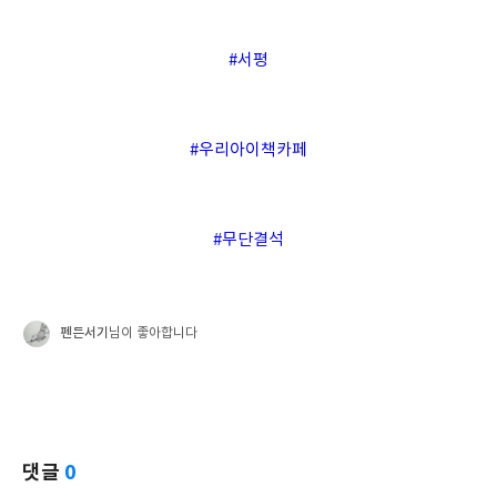
#서평
#우리아이책카페
#무단결석
펜든서기
님이 좋아합니다
댓글
0