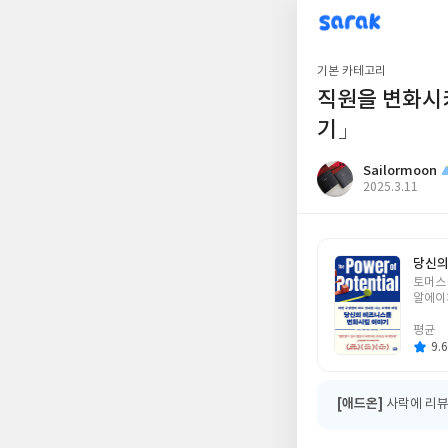
sarak
Sailormoon
기본 카테고리
직원을 변화시
기」
Sailormoon
작
2025.3.11
성
일
당신의
글
토머스
쓴
알에이
이
평균
9.6
[애드온]
사락에 리뷰