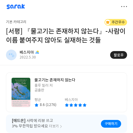
sarak
베스지아
저
기본 카테고리
주간우수
장
[서평] 『물고기는 존재하지 않는다』-사람이
이름 붙여주지 않아도 실재하는 것들
베스지아
팔로우
작
2022.5.30
성
일
물고기는 존재하지 않는다
글
룰루 밀러 저
쓴
곰출판
이
평균
베스지아
8.6 (1276)
[애드온]
사락에 리뷰 쓰고
구매하기
3% 무한적립 받으세요
더보기