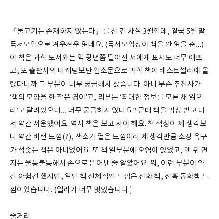
『물고기는 존재하지 않는다』를 산 건 사실 3월인데, 결국 5월 말
독서모임으로 겨우겨우 읽네요. (독서모임장이 책을 안 읽을 순…)
이 책은 과학 도서와는 억 광년쯤 떨어진 저에게 표지도 너무 예쁘
고, 또 출판사의 마케팅보단 입소문으로 과학 책이 베스트셀러에 올
랐다니까 그 부분이 너무 궁금해서 샀습니다. 아니 무슨 추천사가
‘책의 모양을 한 작은 경이’고, 리뷰는 ‘최대한 정보를 모른 채 읽으
라’고 달려있으니… 너무 궁금하지 않나요? 근데 책을 막상 받고 나
서 약간 서운했어요. 역시 책은 보고 사야 해요. 책 색상이 제 생각보
다 약간 바랜 느낌(?), 색소가 옅은 느낌이라 제 생각만큼 소장 욕구
가 샘솟는 책은 아니었어요. 또 책 일부분에 오염이 있었고, 맨 뒤 면
지는 울퉁불퉁해서 손으로 뜯어낸 줄 알았어요. 뭐, 이런 부분이 약
간 아쉽긴 했지만, 일단 책 전체적인 느낌은 신화 책, 잔혹 동화책 느
낌이었습니다. (일러가 너무 멋있습니다.)
줄거리