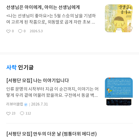
를 이야기의 앞과 마무리 쪽에 배치하고, 중간흐름도
적으로 친숙하다고 생각했던 생물의 이면을 알려주
선생님은 아이에게, 아이는 선생님에게
학생-선생님-술집여성-트젠 등 유기적으로 생각해
는 느낌이라 독자들에게 흥미, 궁금증을 유발하고 재
보면 좋을 만한 스토리를 가진 분들을 연달아 배치했
미를 준다. 다만, 친숙한 소재를 사용했기 때문에 흥
<나는 선생님이 좋아요>는 5월 스승의 날을 기념하
다. 윤석열 사태라는 공통분모로 묶였기에 비슷한 내
미 자체가 안 생겨서 아예 열어 보지 않는 아이들도
여 고르게 된 작품으로, 외동딸로 곱게 자란 초보 선
용이 반복될 가능성도 충분했는데 다양한 지역, 직업
있을 듯하다.전직 교사답게 굉장히 쉽고, 재밌고, 친
생 고다니가 말썽쟁이 학생을 담당하게 되며 벌어지
0
0
2026.5.3
적 상황, 정체성 등으로 구성하여 책의 완성도를 높였
좋
댓
작
절하게 전개해서 교과서처럼 사용될 수 있을 듯히다.
는 일을 다룬 소설이다. 작품에서 그 말썽쟁이 학생은
아
글
성
다고 본다. 앞 인터뷰가 주로 시간순 배열이었다면 후
생물학 중 한 분야인 분류학을 깊게 다루고 있다. 같
친구랑 선생님을 때리기도 한다. 심지어 파리도 키운
요
일
반부는 좀 더 인터뷰이의 정체성에 초점을 맞춰 구성
은 분류군에 속하는 생물끼리 엮어서 구성했다고 했
다고 한다. 아무리 선생이라도 거리감이 생길만한 아
했는데, 비정규직, 동성애자, 트젠, 페미 등 다양한 소
는데, 같은 분류군에 속했는데 눈으로 차이가 매우 커
이지만, 주인공은 그 아이를 포기하지 않고 다가가면
수자의 입장에서 같이 전개된 글을 보는 건 쉽지 않
보인다는 점이 흥미로웠다.(어떤 생물과 비교하면 좋
서, 그 아이를 변화시키고, 선생으로서 성장하고, 더
다. 또한 인터뷰이로 등장하지 않았지만 장애인 이동
을지 직접 제시해주는 포인트 굿)+<수상한 생물> 유
나아가 학교를 변화시키는 게 인상적이었다. 개인적
사락
인기글
권 집회도 보여주는데, 전반적으로 사회의 가장 낮고
튜브에서 다룬 내용을 바탕으로 하기 때문에, 영상과
으로 주인공 고다니에게 바로 이입하진 못했는데, 처
소외된 곳으로 연대를 확장해 나가는 모습을 보여준
차별화하여 구독자를 독자로 끌어들이는 게 중요한
음엔 좀 한심하고 애같았다고 느꼈다. 그러나 점점 아
[서평단 모집] 나는 이야기입니다
다는 점, 시위나 연대, 공동체의 의미를 새롭게 생각
포인트인데, 비록 영상을 보지 않았지만, 영상에서
이들을 이해하며 성장하는 모습이 대견했던 것 같다.
할 기회를 제공한다는 점이 좋았다.다양한 생각을 하
인류 문명의 시작부터 지금 이 순간까지, 이야기는 어
다루지 못한 자세한 내용을 담았다고 했으니, 구독자
작품에 전반적으로 깔려있는 선생님의 아이들을 따
게 됐는데, 일단 이 책을 통해 우리 세대에 대해 다시
떻게 우리 곁에 머물러 왔을까요. 구전에서 동굴 벽화
에게도 어필이 됐을 듯하다.+해부산 징그러워서 비
뜻하게 바라보는 시선이 아이들을 부드럽게 감싸는
생각해보게 됐다. 이 책에는 정치권에서 우리 세대를
와 점토판을 거쳐 종이와 책으로, 그리고 오늘날 수천
위 약한 분들은 못보겠지만. 반대로 비위가 약해서 해
듯하여 청소년 소설로 딱이었다. 선생님마다 교육관
별
리뷰어클럽
2026.7.31
남녀로 갈라치기 해서 연대하지 못하게 하고 있다고
권의 인쇄본으로 이어지는 이야기의 여정을 따라가
부영상 못 보는 분들에게 대책이 될 책.
이 다른데, 고다니 선생님이 나아간 방향이 꼭 정답은
명
작
하는데, 생각해보니 맞는 말 같다는 생각을 한다. 20
23
112
는 그림책입니다. 때로는 즐거움을, 때로는 위로를,
아니겠지만, 어떤 아이, 어떤 선생, 어떤 어른, 어떤
좋
댓
작
성
30 남성과 개인적으로 협업할 수 있지만, 2030 남성
아
글
성
때로는 두려움의 대상이 되기도 했던 이야기가 우리
사람이 되야 하는가?, 어떤 교육을 해야 하는가?를 이
일
요
일
집단과 협업하라고 했을 때 바로 좋다는 생각은 들지
일상에 어떻게 녹아들어 있는지 되짚어보며 이야기
책이 한 번 더 생각할 기회를 주는 작품이었다. 특히
않는다. 우리를 떠올릴 때 그 안에 2030 남성을 넣고
가 지닌 본질적 가치와 이야기를 누리는 기쁨을 다시
[서평단 모집] 만두의 더운 날 (찜통더위 에디션)
현직 교사가 자신의 경험을 토대로 써서 그런지 현실
생각하는지도 의문이다. 그리고 이렇게 거리감을 두