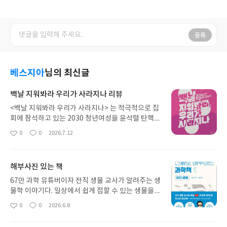
등록
베스지아
님의 최신글
백날 지워봐라 우리가 사라지나 리뷰
<백날 지워봐라 우리가 사라지나> 는 적극적으로 집
회에 참석하고 있는 2030 청년여성을 윤석렬 탄핵
시위를 중심으로 조명하고 있는 인터뷰집이다. 이민
0
0
2026.7.12
좋
댓
작
지, 김소결, 최혜수, 김예지, 윤혜경, 이채현, 노정현,
아
글
성
한준아, 김유진, 김희승, 조은영, 소진희, 신이서 등 1
요
일
3명의 청년여성이 책에 등장한다. 고등학생 신분으
해부사진 있는 책
로 시국선언을 한 10대부터 30대 중반까지 골고루
섞여 있고, 인터뷰이의 출신지역도 경기, 대구, 부산,
67만 과학 유튜버이자 전직 생물 교사가 알려주는 생
서울, 인천, 충남 등으로 구성되어 있다. 비수도권 출
물학 이야기다. 일상에서 쉽게 접할 수 있는 생물을
신인 이들을 우선하여 섭외하여 다양성을 확보해서
다룬다. 특히 각 챕터 시작에 아이들에게 말 거는 것
0
0
2026.6.8
좋
댓
작
좋았다.구성 배치는 오래 고민한 게 느껴질 정도로 유
처럼 궁금증을 유발하는 멘트를 넣는 게 좋았다. ‘여
아
글
성
기적인 배치였다. 연대에 대해 생각해 볼 만한 인터뷰
러분 상어는 굉장히 특이한 물고기랍니다.’ 같이 전반
요
일