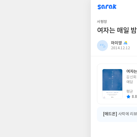
sarak
마미땅
서평장
여자는 매일 밤
마미땅
작
2014.12.12
성
일
여자는
글
김신회
쓴
예담
이
평균
8.8
[애드온]
사락에 리뷰