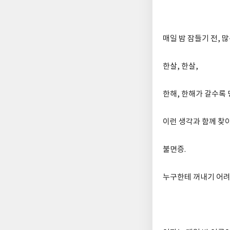
매일 밤 잠들기 전, 
한살, 한살,
한해, 한해가 갈수록
이런 생각과 함께 찾
불면증.
누구한테 꺼내기 어려