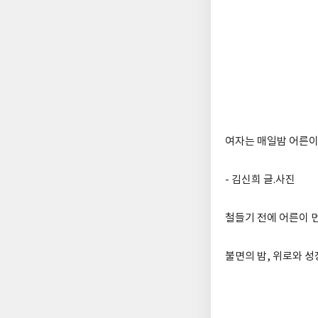
여자는 매일밤 어른이
- 김신희 글.사진
철들기 전에 어른이 
불면의 밤, 위로와 성