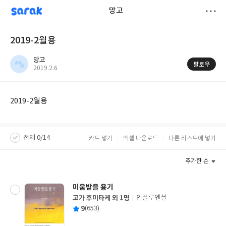
sarak
망고
저
2019-2월용
장
망고
팔로우
작
2019.2.6
성
일
2019-2월용
전체 0/14
카트 넣기
엑셀 다운로드
다른 리스트에 넣기
추가한 순
미움받을 용기
고가 후미타케 외 1명
인플루엔셜
글
평
9
(653)
쓴
출
균
이
판