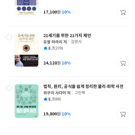
균
이
판
사
17,100
10%
원
가
격
21세기를 위한 21가지 제언
유발 하라리 저
김영사
글
평
8.7
(270)
쓴
출
균
이
판
사
24,120
10%
원
가
격
법칙, 원리, 공식을 쉽게 정리한 물리·화학 사전
와쿠이 사다미 저
그린북
글
평
8.7
(66)
쓴
출
균
이
판
사
19,800
10%
원
가
격