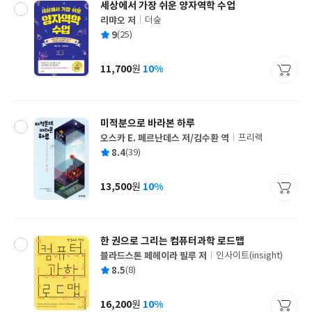
세상에서 가장 쉬운 양자역학 수업
리먀오 저
더숲
글
평
9
(25)
쓴
출
균
이
판
사
11,700
10%
원
가
격
미적분으로 바라본 하루
오스카 E. 페르난데스 저/김수환 역
프리렉
글
평
8.4
(39)
쓴
출
균
이
판
사
13,500
10%
원
가
격
한 권으로 그리는 컴퓨터과학 로드맵
블라드스톤 페헤이라 필루 저
인사이트(insight)
글
평
8.5
(8)
쓴
출
균
이
판
사
16,200
10%
원
가