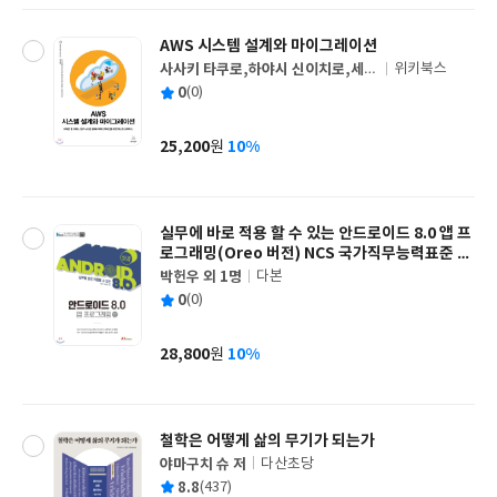
AWS 시스템 설계와 마이그레이션
사사키 타쿠로,하야시 신이치로,세토
위키북스
글
지마 토시히로,미야카와 료,카나자와
평
0
(0)
쓴
출
케이 공저/홍보표 역
균
이
판
사
25,200
10%
원
가
격
실무에 바로 적용 할 수 있는 안드로이드 8.0 앱 프
로그래밍(Oreo 버전) NCS 국가직무능력표준 기
준안 적용
박헌우 외 1명
다본
글
평
0
(0)
쓴
출
균
이
판
사
28,800
10%
원
가
격
철학은 어떻게 삶의 무기가 되는가
야마구치 슈 저
다산초당
글
평
8.8
(437)
쓴
출