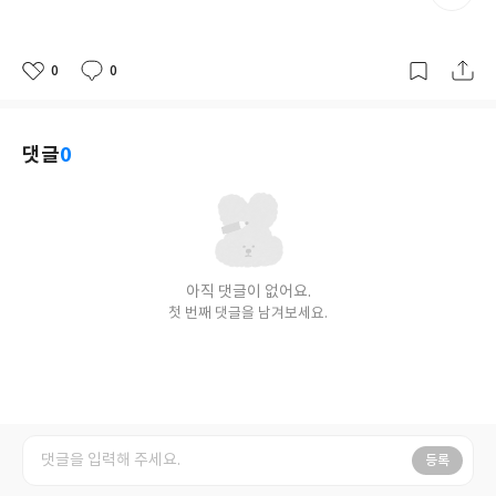
격
0
0
좋
댓
작
아
글
성
요
일
댓글
0
아직 댓글이 없어요.
첫 번째 댓글을 남겨보세요.
등록