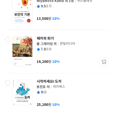
Miyamoto Kunio 외 1명
위즈플래닛
글
평
9.5
(17)
쓴
출
균
이
판
사
13,500
10%
원
가
격
해커와 화가
폴 그레이엄 저
한빛미디어
글
평
7.8
(13)
쓴
출
균
이
판
사
16,200
10%
원
가
격
시작하세요! 도커
용찬호 저
위키북스
글
평
9
(2)
쓴
출
균
이
판
사
25,200
10%
원
가
격