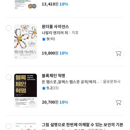
사
13,410
10%
원
가
격
원더풀 사이언스
나탈리 앤지어 저
지호
글
평
9
(46)
쓴
출
균
이
판
사
19,800
10%
원
가
격
블록체인 혁명
돈 탭스콧,알렉스 탭스콧 공저/박지
을유문화사
글
훈 역/박성준 감수
평
9.2
(15)
쓴
출
균
이
판
사
20,700
10%
원
가
격
그림 설명으로 한번에 이해할 수 있는 보안의 기본