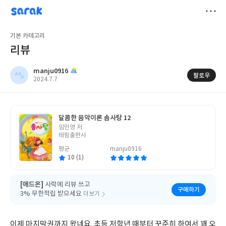
sarak
manju0916
저
기본 카테고리
장
리뷰
manju0916
팔로우
작
2024.7.7
성
일
달콤한 음악이론 솜사탕 12
글
임민영 저
쓴
태림출판사
이
평균
manju0916
10 (1)
[애드온]
사락에 리뷰 쓰고
구매하기
3% 무한적립 받으세요
더보기
이제 마지막권까지 왔네요. 초등 저학년 때부터 꾸준히 하여서 꽤 오