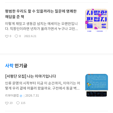
각해 봤어요. 1️⃣ 경제학자나 금융권 종사자가 아닌 8
요
일
년차 기자(직장인) 관점에서 쓰신 점2️⃣ 재테크의 본
평범한 우리도 할 수 있을까라는 질문에 명쾌한
질과 시스템을 만드는 현실적 방법 제시3️⃣ 위대한 투
해답을 준 책
자자들 독서와 사고방식을 명료하게 정리4️⃣ 평생 공
부의 중요성 강조 5️⃣ 제 인생책 '삶의 정도(2011)'를
이렇게 재밌고 생동감 넘치는 에세이는 오랜만입니
쓰신 윤석철 교수님의 ' 경영,경제,인생 강좌 45편(2
다. 직장인이라면 년차가 올라가면서 누구나 고민하
005)'을 극찬하셔서 반가움!!힘들게 중고 서적 구하
는 이직과 창업, 재테크에 대한 이야기가 담겨 있습니
0
0
2022.6.21
지 않으셔도 되니 이젠 정말 일독을 권하고 싶은 책이
좋
댓
작
다. 뭔가 대박 성공 신화 이야기는 아니지만, 매 선택
아
글
성
고요. 미국에 모건 하우절이 있다면 한국에는 이상건
의 순간 물러섬 없었던 저자들의 행동들이 많은 분들
요
일
작가님이 계시다고 말하고 싶습니다. 책에 나왔던 주
께 용기를 줄 것 같아요. 1) '아, 늙어서 하기 싫은 일
요 문장들 소개 드릴게요. 📚 2000년대 이후에는 현
을 억지로 하지 않으려면 돈이 있어야겠구나' 일찍 깨
금의 가치가 떨어지는 시대였고, 가치가 떨어진 현금
달았지만 그래봤자 예적금 풍차돌리기로 겨우 1년
을 주식이나 부동산으로 바꾼 사람들이 부를 축적하
이자 일이십만 원 더 받는 것에 만족했다. p23 2) 형
사락
인기글
는 시대였다. 30년도 안 되는 시기에 자산 보유자와
광펜 표시 그어 이해가 안 된다, 설명해달라고 회신하
비 보유자 간 삶의 간극이 몰라보게 달라진 것이다.
는 편집자를 만났으니 얼마나 당황스러우셨을까. p2
[서평단 모집] 나는 이야기입니다
(P11)📚 더 단순하고 규율 있게 투자하고 살았어야
8 3) 40대 후반이 된 우리의 모습은 어떨까? 우리의
했다.(P15)📚 성공한 사람들의 공통점 중 하나가 바
인류 문명의 시작부터 지금 이 순간까지, 이야기는 어
50대, 60대는 어떨까? p86 4) 인생이 예측대로 풀리
로 열심히 공부한다는 점이다. 공부는 성공으로 가는
떻게 우리 곁에 머물러 왔을까요. 구전에서 동굴 벽화
지 않아도, 때때로 실패하고 절망해도 툭툭 털고 일어
첩경이다.(P38)📚 인생은 정직과 성실만으로 완성
와 점토판을 거쳐 종이와 책으로, 그리고 오늘날 수천
서는 사람이 되는 것. 인생을 길게 바라보되 오늘 해
별
리뷰어클럽
2026.7.31
되는 게 아니다. 우리가 사는 세상은 자본주의다. 자
권의 인쇄본으로 이어지는 이야기의 여정을 따라가
야 할 일은 끝까지 하는 사람이 되는 것. 그런 사람이
명
작
23
115
본주의의 원리를 이해하지 못하고 방향 감각 없이 살
는 그림책입니다. 때로는 즐거움을, 때로는 위로를,
되는 것이다. p215'평범한 나도 할 수 있을까' 라고
좋
댓
작
성
다 보면 아무리 열심히 성실하게 노력한다 해도 원하
아
글
성
때로는 두려움의 대상이 되기도 했던 이야기가 우리
재테크에서 망설이는 분들께 추천드려요.
일
요
일