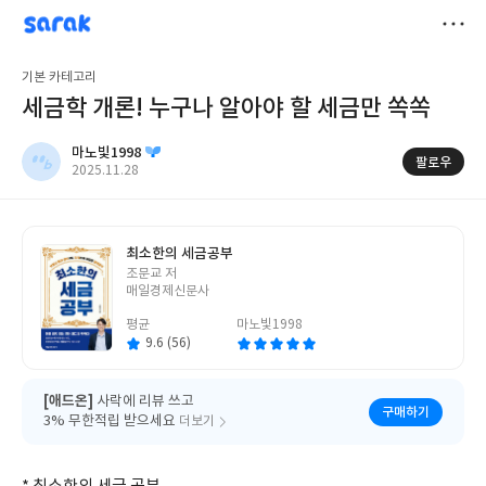
sarak
마노빛1998
저
기본 카테고리
장
세금학 개론! 누구나 알아야 할 세금만 쏙쏙
마노빛1998
팔로우
작
2025.11.28
성
일
최소한의 세금공부
글
조문교 저
쓴
매일경제신문사
이
평균
마노빛1998
9.6 (56)
[애드온]
사락에 리뷰 쓰고
구매하기
3% 무한적립 받으세요
더보기