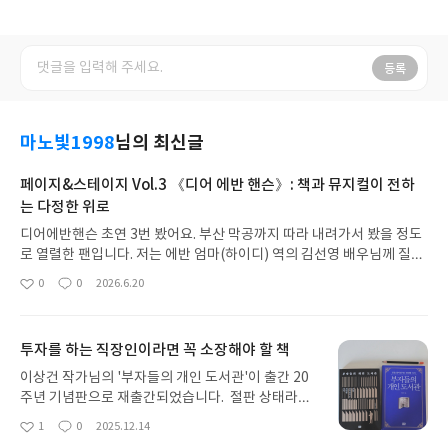
등록
마노빛1998
님의 최신글
페이지&스테이지 Vol.3 《디어 에반 핸슨》: 책과 뮤지컬이 전하
는 다정한 위로
디어에반핸슨 초연 3번 봤어요. 부산 막공까지 따라 내려가서 봤을 정도
로 열렬한 팬입니다. 저는 에반 엄마(하이디) 역의 김선영 배우님께 질문
드리고 싶어요. 저도 엄마이고 워킹맘이라서 더 김선영 배우님 연기에 더
0
0
2026.6.20
좋
댓
작
몰입했거든요. 조이 집에서 에반을 데리고 나오실 때 진짜 많이 울었어
아
글
성
요. 저라면 아이의 미래를 위해 조이 아빠의 도움을 받을 수도 있겠다는
요
일
생각도 했습니다. 조금 더 좋은 조건에서 공부할 수 있는 기회였을 테니
투자를 하는 직장인이라면 꼭 소장해야 할 책
까요. 김선영 배우님께서는 이 부분을 어떻게 해석하셨는지 궁금합니다.
만약 같은 경우라면 어떤 선택을 하셨을까요?출처: https://event.yes2
이상건 작가님의 '부자들의 개인 도서관'이 출간 20
4.com/detail?eventno=271186
주년 기념판으로 재출간되었습니다. 절판 상태라서
많이 아쉬웠었는데, 다시 출간되어 너무 기뻐요.🤗📚
1
0
2025.12.14
좋
댓
작
책을 다시 읽으며 제가 어떤 부분에서 반했었는지 생
아
글
성