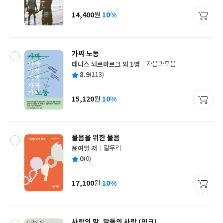
이
판
사
14,400
10%
원
가
격
가짜 노동
데니스 뇌르마르크 외 1명
자음과모음
글
평
8.9
(113)
쓴
출
균
이
판
사
15,120
10%
원
가
격
물음을 위한 물음
윤여일 저
갈무리
글
평
0
(0)
쓴
출
균
이
판
사
17,100
10%
원
가
격
사랑의 말, 말들의 사랑 (핑크)