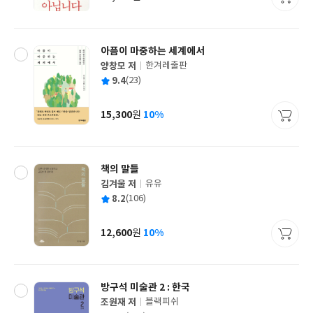
가
격
아픔이 마중하는 세계에서
양창모 저
한겨레출판
글
평
9.4
(23)
쓴
출
균
이
판
사
15,300
10%
원
가
격
책의 말들
김겨울 저
유유
글
평
8.2
(106)
쓴
출
균
이
판
사
12,600
10%
원
가
격
방구석 미술관 2 : 한국
조원재 저
블랙피쉬
글