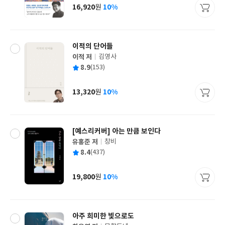
사
16,920
10%
원
가
격
이적의 단어들
이적 저
김영사
글
평
8.9
(153)
쓴
출
균
이
판
사
13,320
10%
원
가
격
[예스리커버] 아는 만큼 보인다
유홍준 저
창비
글
평
8.4
(437)
쓴
출
균
이
판
사
19,800
10%
원
가
격
아주 희미한 빛으로도