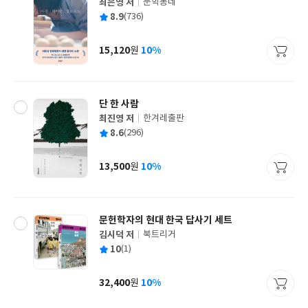
최은영 저
문학동네
글
평
8.9
(736)
쓴
출
균
이
판
사
15,120
10%
원
가
격
단 한 사람
최진영 저
한겨레출판
글
평
8.6
(296)
쓴
출
균
이
판
사
13,500
10%
원
가
격
문헌학자의 현대 한국 답사기 세트
김시덕 저
북트리거
글
평
10
(1)
쓴
출
균
이
판
사
32,400
10%
원
가
격