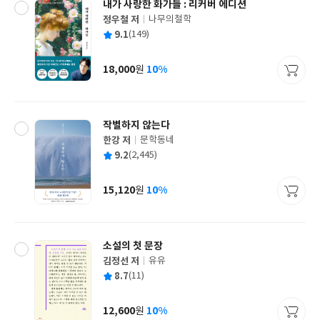
내가 사랑한 화가들 : 리커버 에디션
정우철 저
나무의철학
글
평
9.1
(149)
쓴
출
균
이
판
사
18,000
10%
원
가
격
작별하지 않는다
한강 저
문학동네
글
평
9.2
(2,445)
쓴
출
균
이
판
사
15,120
10%
원
가
격
소설의 첫 문장
김정선 저
유유
글
평
8.7
(11)
쓴
출
균
이
판
사
12,600
10%
원
가