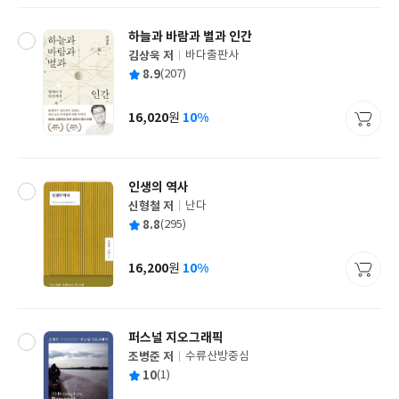
하늘과 바람과 별과 인간
김상욱 저
바다출판사
글
평
8.9
(207)
쓴
출
균
이
판
사
16,020
10%
원
가
격
인생의 역사
신형철 저
난다
글
평
8.8
(295)
쓴
출
균
이
판
사
16,200
10%
원
가
격
퍼스널 지오그래픽
조병준 저
수류산방중심
글
평
10
(1)
쓴
출
균
이
판