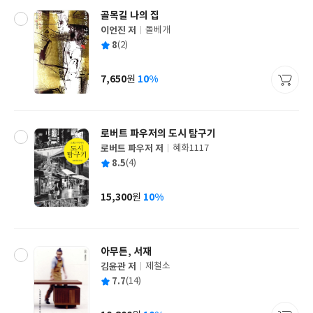
골목길 나의 집
이언진 저
돌베개
글
평
8
(2)
쓴
출
균
이
판
사
7,650
10%
원
가
격
로버트 파우저의 도시 탐구기
로버트 파우저 저
혜화1117
글
평
8.5
(4)
쓴
출
균
이
판
사
15,300
10%
원
가
격
아무튼, 서재
김윤관 저
제철소
글
평
7.7
(14)
쓴
출
균
이
판
사