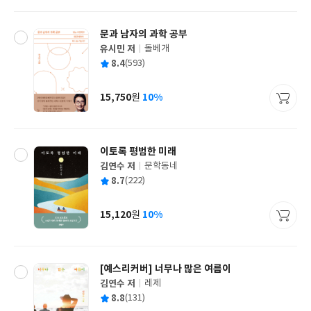
격
문과 남자의 과학 공부
유시민 저
돌베개
글
평
8.4
(593)
쓴
출
균
이
판
사
15,750
10%
원
가
격
이토록 평범한 미래
김연수 저
문학동네
글
평
8.7
(222)
쓴
출
균
이
판
사
15,120
10%
원
가
격
[예스리커버] 너무나 많은 여름이
김연수 저
레제
글
평
8.8
(131)
쓴
출
균