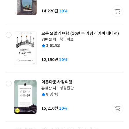
균
이
판
사
14,220
10%
원
가
격
모든 요일의 여행 (10만 부 기념 리커버 에디션)
김민철 저
북라이프
글
평
8.6
(182)
쓴
출
균
이
판
사
12,150
10%
원
가
격
아름다운 사찰여행
유철상 저
상상출판
글
평
8.3
(76)
쓴
출
균
이
판
사
15,210
10%
원
가
격