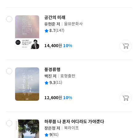
격
공간의 미래
유현준 저
을유문화사
글
평
8.7
(147)
쓴
출
균
이
판
사
14,400
10%
원
가
격
풍경류행
백진 저
효형출판
글
평
9.3
(11)
쓴
출
균
이
판
사
12,600
10%
원
가
격
하루쯤 나 혼자 어디라도 가야겠다
장은정 저
북라이프
글
평
9
(91)
쓴
출