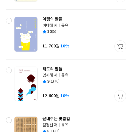
격
여행의 말들
이다혜 저
유유
글
평
10
(5)
쓴
출
균
이
판
사
11,700
10%
원
가
격
태도의 말들
엄지혜 저
유유
글
평
9.1
(70)
쓴
출
균
이
판
사
12,600
10%
원
가
격
끝내주는 맞춤법
김정선 저
유유
글
평
8.1
(43)