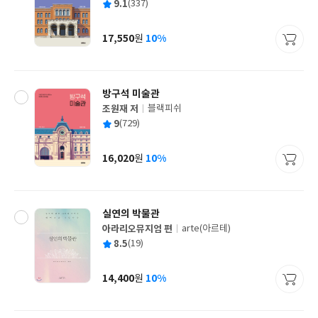
평
9.1
(337)
쓴
출
균
이
판
사
17,550
10%
원
가
격
방구석 미술관
조원재 저
블랙피쉬
글
평
9
(729)
쓴
출
균
이
판
사
16,020
10%
원
가
격
실연의 박물관
아라리오뮤지엄 편
arte(아르테)
글
평
8.5
(19)
쓴
출
균
이
판
사
14,400
10%
원
가
격