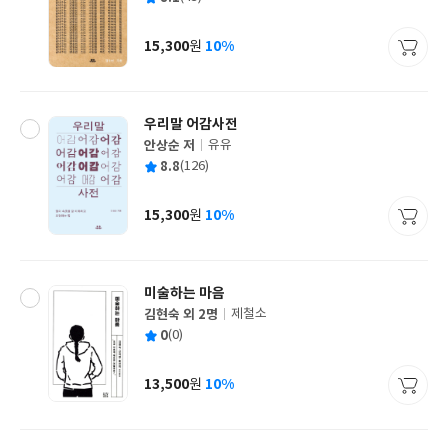
쓴
출
균
이
판
사
15,300
10%
원
가
격
우리말 어감사전
안상순 저
유유
글
평
8.8
(126)
쓴
출
균
이
판
사
15,300
10%
원
가
격
미술하는 마음
김현숙 외 2명
제철소
글
평
0
(0)
쓴
출
균
이
판
사
13,500
10%
원
가
격