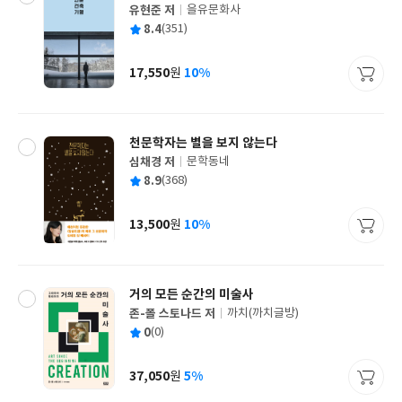
유현준 저
을유문화사
글
평
8.4
(351)
쓴
출
균
이
판
사
17,550
10%
원
가
격
천문학자는 별을 보지 않는다
심채경 저
문학동네
글
평
8.9
(368)
쓴
출
균
이
판
사
13,500
10%
원
가
격
거의 모든 순간의 미술사
존-폴 스토나드 저
까치(까치글방)
글
평
0
(0)
쓴
출
균
이
판
사
37,050
5%
원
가