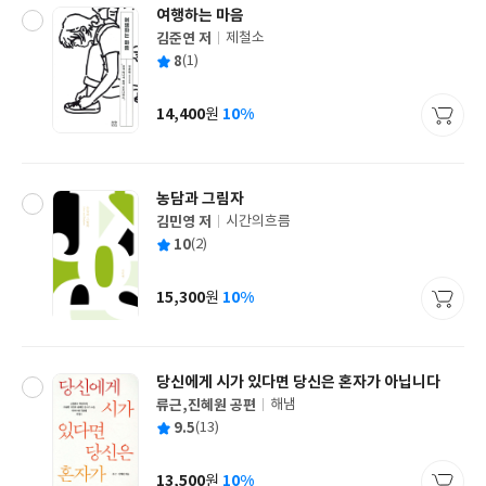
여행하는 마음
김준연 저
제철소
글
평
8
(1)
쓴
출
균
이
판
사
14,400
10%
원
가
격
농담과 그림자
김민영 저
시간의흐름
글
평
10
(2)
쓴
출
균
이
판
사
15,300
10%
원
가
격
당신에게 시가 있다면 당신은 혼자가 아닙니다
류근,진혜원 공편
해냄
글
평
9.5
(13)
쓴
출
균
이
판
사
13,500
10%
원