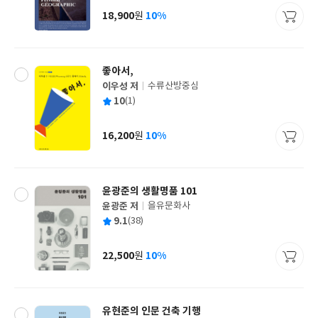
사
18,900
10%
원
가
격
좋아서,
이우성 저
수류산방중심
글
평
10
(1)
쓴
출
균
이
판
사
16,200
10%
원
가
격
윤광준의 생활명품 101
윤광준 저
을유문화사
글
평
9.1
(38)
쓴
출
균
이
판
사
22,500
10%
원
가
격
유현준의 인문 건축 기행