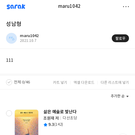
sarak
maru1042
저
성남형
장
maru1042
팔로우
작
2021.10.7
성
일
111
전체 0/46
카트 넣기
엑셀 다운로드
다른 리스트에 넣기
추가한 순
삶은 예술로 빛난다
조원재 저
다산초당
글
평
9.3
(142)
쓴
출
균
이
판