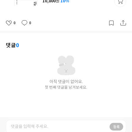
10,800
10%
원
가
격
0
0
좋
댓
작
아
글
성
요
일
댓글
0
아직 댓글이 없어요.
첫 번째 댓글을 남겨보세요.
등록