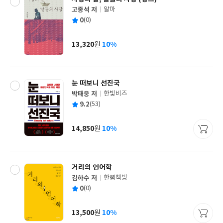
고종석 저
알마
글
평
0
(0)
쓴
출
균
이
판
사
13,320
10%
원
가
격
눈 떠보니 선진국
박태웅 저
한빛비즈
글
평
9.2
(53)
쓴
출
균
이
판
사
14,850
10%
원
가
격
거리의 언어학
김하수 저
한뼘책방
글
평
0
(0)
쓴
출
균
이
판
사
13,500
10%
원
가