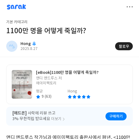
sarak
Hong
저
기본 카테고리
장
1100만 명을 어떻게 죽일까?
Hong
팔로우
작
2025.8.27
성
일
[eBook]
1100만 명을 어떻게 죽일까?
글
앤디 앤드루스 저
쓴
에이미팩토리
이
평균
Hong
9 (63)
[애드온]
사락에 리뷰 쓰고
구매하기
3% 무한적립 받으세요
더보기
앤디 앤드루스 작가님과 에이미팩토리 출판사에서 펴낸, <1100만