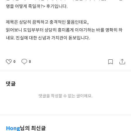
명을 어떻게 죽일까?> 후기입니다.
제목은 상당히 끔찍하고 충격적인 물음인데요,
읽어보니 도입부부터 상당히 흥미롭게 이야기하는 바를 명확히 하
네요. 진실에 대한 신념과 가치관이 돋보입니다.
0
0
좋
댓
작
아
글
성
요
일
댓글
댓글을 작성할 수 없는 글이에요.
Hong
님의 최신글