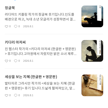
정글북
러디어드 키플링 작가의 정글북 후기입니다.인도를
배경으로 하고, 늑대 소년 모글리가 성장하면서 결국
엔 어른으로서, 정글의 일원으로서 역할을 하게 되는
0
0
2026.8.1
좋
댓
작
내용이에요.늑대 부부가 모글리를 키우는 내용이랑
아
글
성
주인공들이 사냥하는 모습이 조금 흥미로운 것 같아
요
일
요. ㅋㅋ
키다리 아저씨
진 웹스터 작가의 <키다리 아저씨 (한글판 + 영문판)
> 후기입니다.고아원에서 자랐지만 밝은 소녀 제루
샤 애벗은 운좋게 후원자의 도움을 받아서 대학 진학
0
0
2026.8.1
좋
댓
작
을 성공적으로 합니다.여기까진 참 좋은 느낌...ㅋㅋ
아
글
성
후원자이자 키다리 아저씨와의 관계에 변화가 생기
요
일
는 내용ㅇㅎㅎ
세상을 보는 지혜 (한글판 + 영문판)
발타자르 그라시안 작가의 <세상을 보는 지혜 (한글
판 + 영문판)> 후기 입니다.드넓게 펼쳐져있고, 앞으
로도 무궁무진하게 놓여있는 세상을 조금 더 지혜롭
0
0
2026.8.1
좋
댓
작
게 살고 싶은 마음에 구매해서 읽은 책이에요. 약간의
아
글
성
교훈과 깨달음. 그리고 익숙해서 미처 놓치지 쉬운 것
요
일
들을 다루고 있습니다.