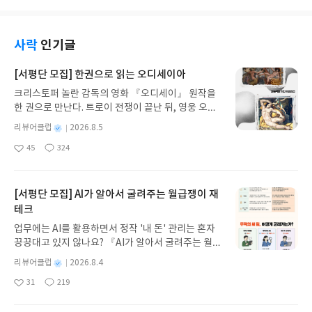
사락
인기글
[서평단 모집] 한권으로 읽는 오디세이아
크리스토퍼 놀란 감독의 영화 『오디세이』 원작을
한 권으로 만난다. 트로이 전쟁이 끝난 뒤, 영웅 오디
세우스는 고향 이타케로 돌아가기 위해 키클롭스, 마
별
리뷰어클럽
2026.8.5
녀 키르케, 세이렌의 노래, 포세이돈의 분노를 헤쳐
명
작
45
324
나간다. 그리스 철학 전공자인 옮긴이가 호메로스의
좋
댓
작
성
아
글
성
방대한 24권 서사를 현대적이고 자연스러운 한국어
일
요
일
로 풀어내, 고전이 낯선 독자도 이야기의 흐름을 놓치
지 않고 끝까지 읽을 수 있다. 3천 년을 이어 온 귀향
[서평단 모집] AI가 알아서 굴려주는 월급쟁이 재
과 모험의 대서사시가 가장 읽기 편한 번역으로 새롭
테크
게 펼쳐진다.한권으로 읽는 오디세이아글쓴이호메로
업무에는 AI를 활용하면서 정작 '내 돈' 관리는 혼자
스 저/육혜원 역출판사이화북스 예스24 바로가기 닫
끙끙대고 있지 않나요? 『AI가 알아서 굴려주는 월급
기모집인원 : 5명신청기간 : 2026.08.05 ~ 2026.08.
쟁이 재테크』는 챗GPT·클로드·제미나이·퍼플렉시
09발표일자 : 2026.08.13리뷰 작성기한 : 도서/상품
별
리뷰어클럽
2026.8.4
티를 나만의 재테크 팀으로 만드는 실전 가이드입니
받고 2주 이내 ▶ 주소/연락처 업데이트 : 신청 전 상
명
작
31
219
다. 재무 진단부터 주식 투자, 부동산, 절세, 자산 관
좋
댓
작
성
품 받으실 주소/연락처를 업데이트 해주세요! (선정
아
글
성
리 자동화 루틴까지, 코딩 없이도 프롬프트 하나로 2
일
후 수정 불가)▶ 서평단 신청 방법 : 기대평 댓글을 작
요
일