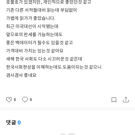
호불호가 있겠지만, 개인적으로 좋았던것 같고
기존 다른 서적들대비 읽는데 부담없이
가볍게 읽가가 좋았습니다.
최근 미국대선이 시작됐는데
앞으로의 판세를 가늠하는데도
좋은 백데이터가 될수도 있을것 같고
가격대비 가치는 있는것 같아요
새해 한국 사회도 다소 시끄러운것 같은데
한국사회현상을 이해하는데도 도움이되는것 같으니
겸사겸사 좋네요
0
0
좋
댓
작
아
글
성
요
일
댓글
0