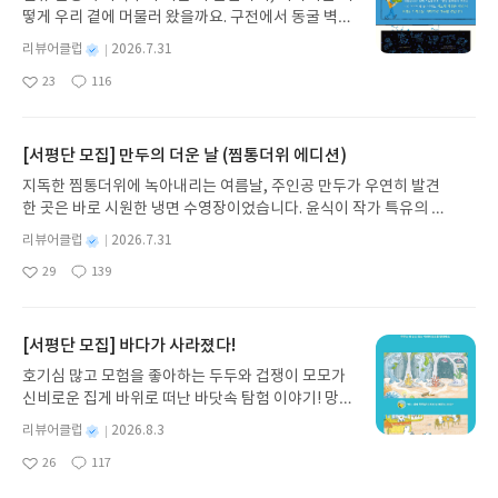
하는 생생한 기록이었다. 금융 시장의 붐과 버스트
떻게 우리 곁에 머물러 왔을까요. 구전에서 동굴 벽화
모든 분께 강력히 추천하고 싶습니다.
(붕괴) 주기를 철학적 통찰로 분석해내는 과정은 단
와 점토판을 거쳐 종이와 책으로, 그리고 오늘날 수천
순한 투기꾼이 아닌 사상가로서의 소로스를 만나게
별
리뷰어클럽
2026.7.31
권의 인쇄본으로 이어지는 이야기의 여정을 따라가
한다. 주식이나 경제를 완벽하게 예측하는 마법은 없
명
작
23
116
는 그림책입니다. 때로는 즐거움을, 때로는 위로를,
지만, 인간의 불완전성을 인정하고 시장의 피드백에
좋
댓
작
성
아
글
성
때로는 두려움의 대상이 되기도 했던 이야기가 우리
유연하게 대응하는 것이 진정한 투자자의 자세임을
일
요
일
일상에 어떻게 녹아들어 있는지 되짚어보며 이야기
배우게 해준 깊이 있는 고전이다.
가 지닌 본질적 가치와 이야기를 누리는 기쁨을 다시
[서평단 모집] 만두의 더운 날 (찜통더위 에디션)
발견하게 합니다.나는 이야기입니다글쓴이댄 야카리
지독한 찜통더위에 녹아내리는 여름날, 주인공 만두가 우연히 발견
노 글/유수현 역출판사소원나무 예스24 바로가기 닫
한 곳은 바로 시원한 냉면 수영장이었습니다. 윤식이 작가 특유의 유
기모집인원 : 10명신청기간 : 2026.07.31 ~ 2026.0
머러스한 캐릭터와 밝은 색감으로 그려낸 이 국내 창작 그림책은 무
8.04발표일자 : 2026.08.06리뷰 작성기한 : 도서/상
별
리뷰어클럽
2026.7.31
더위에 지친 독자들에게 상상만으로도 더위가 싹 가시는 통쾌한 탈출
명
작
품 받고 2주 이내 ▶ 주소/연락처 업데이트 : 신청 전
29
139
구를 선사합니다. 소원나무 베스트셀러 시리즈의 세 번째 이야기로,
좋
댓
작
성
상품 받으실 주소/연락처를 업데이트 해주세요! (선
아
글
성
만두가 풍덩 빠진 차가운 냉면 물결 속에서 짜릿한 여름 해방감을 만
일
정 후 수정 불가)▶ 서평단 신청 방법 : 기대평 댓글을
요
일
끽하는 모습이 마음속까지 시원하게 파고듭니다.만두의 더운 날 (찜
작성해주세요! 먼저 작성한 리뷰를 올려주시면 당첨
통더위 에디션)글쓴이윤식이 저출판사소원나무 예스24 바로가기 닫
[서평단 모집] 바다가 사라졌다!
확률이 올라갑니다!! ※ 신청 전, 꼭 확인해주세요!-
기모집인원 : 5명신청기간 : 2026.07.31 ~ 2026.08.04발표일자 : 20
'사락' 개설 후, 이 글의 댓글로 신청해주세요.- 기존
호기심 많고 모험을 좋아하는 두두와 겁쟁이 모모가
26.08.06리뷰 작성기한 : 도서/상품 받고 2주 이내 ▶ 주소/연락처 업
YES블로그는 '사락'으로 개편되어 별도로 개설하지
신비로운 집게 바위로 떠난 바닷속 탐험 이야기! 망둥
데이트 : 신청 전 상품 받으실 주소/연락처를 업데이트 해주세요! (선
않으셔도 됩니다. ▶ 도서/상품 발송- 도서/상품은 최
이, 소라게, 낙지 같은 바다 친구들과 신나게 놀던 중
정 후 수정 불가)▶ 서평단 신청 방법 : 기대평 댓글을 작성해주세요!
별
리뷰어클럽
2026.8.3
근 배송지가 아닌 회원정보상의 주소/연락처 (클릭
갑자기 거대해진 집게 바위의 비밀을 마주하게 되는
명
작
먼저 작성한 리뷰를 올려주시면 당첨확률이 올라갑니다!! ※ 신청 전,
시 수정 가능)로 발송됩니다.- 주소/연락처에 문제가
26
117
데, 과연 바다에 무슨 일이 벌어진 걸까요? 상상력을
좋
댓
작
성
꼭 확인해주세요!- '사락' 개설 후, 이 글의 댓글로 신청해주세요.- 기
있을 시 선정에서 제외되거나 배송에서 누락될 수 있
아
글
성
자극하는 환상적인 해양 모험 동화 속으로 풍덩 빠져
일
존 YES블로그는 '사락'으로 개편되어 별도로 개설하지 않으셔도 됩