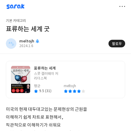
sarak
meltojh
저
기본 카테고리
장
표류하는 세계 굿
meltojh
팔로우
작
2024.1.6
성
일
표류하는 세계
글
스콧 갤러웨이 저
쓴
리더스북
이
평균
meltojh
9.5 (31)
미국의 현재 대두대고있는 문제현상의 근원을
이해하기 쉽게 차트로 표현해서,
직관적으로 이해하기가 쉬워요