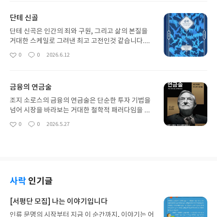
지치지 않고 끝까지 몰입해서 읽을 수 있었습니다.이
요
일
책의 가장 큰 장점은 단순한 음악가들의 전기 나열에
단테 신골
그치지 않는다는 점입니다. 당시의 시대적 배경, 역사
적 사건, 그리고 예술가들의 인간적인 고뇌와 비하인
단테 신곡은 인간의 죄와 구원, 그리고 삶의 본질을
드 스토리를 유기적으로 연결하여 보여줍니다. 덕분
거대한 스케일로 그려낸 최고 고전인것 같습니다.지
에 딱딱한 역사 공부가 아니라, 한 편의 흥미진진한
옥, 연옥, 천국을 넘나드는 단테의 여정은 단순한 사
0
0
2026.6.12
좋
댓
작
대하드라마를 보는 듯한 깊은 몰입감을 선사합니다.
후 세계의 탐험을 넘어, 우리 내면의 선과 악을 비추
아
글
성
특히 책 곳곳에 수록된 작품들을 찾아가며 활자와 음
는 거울과 같았습니다. 책을 읽으며 가장 강렬했던 부
요
일
악을 동시에 소비하는 경험은 대단히 입체적이었습
분은 단연 '지옥편'이었습니다. 살아생전 저지른 죄
금융의 연금술
니다. 멀게만 느껴졌던 바흐, 모차르트, 베토벤의 선
의 무게에 따라 각기 다른 벌을 받는 인간들의 모습은
율이 그들의 삶을 이해하고 난 뒤에는 완전히 새로운
섬뜩하면서도, 현실 세계의 부조리와 인간의 탐욕을
조지 소로스의 금융의 연금술은 단순한 투자 기법을
감동으로 다가왔습니다. 클래식 입문자뿐만 아니라
날카롭게 꼬집고 있어 깊은 성찰을 주었습니다.이어
넘어 시장을 바라보는 거대한 철학적 패러다임을 제
음악을 더 깊이 이해하고 싶은 기존 애호가들에게도
지는 연옥과 천국의 여정은 고통을 넘어선 치유와 영
시하는 책이다. 저자는 시장이 항상 옳다는 전통 경제
0
0
2026.5.27
지식의 지평을 넓혀줄 최고의 교양서라고 확신합니
좋
댓
작
혼의 정화를 보여줍니다. 단테를 이끄는 베아트리체
학의 '효율적 시장 가설'을 정면으로 반박하며, 자신
아
글
성
다. 소장 가치도 충분해 서재에 꽂아두기만 해도 뿌듯
의 순수한 사랑을 통해, 인간을 구원하고 삶을 지탱하
의 핵심 이론인 '재귀성(Reflexivity)'을 선보인다.
요
일
한 명작 세트입니다.
는 가장 거대한 힘은 결국 '사랑'이라는 보편적인 진
투자자의 편향된 인식이 시장 가격에 영향을 주고, 그
리를 깨달을 수 있었습니다. 수백 년 전에 쓰인 작품
변화된 가격이 다시 투자자의 인식에 영향을 미치는
임에도 불구하고, 현대인이 마주하는 도덕적 고뇌와
상호 왜곡의 과정은 매우 흥미로웠다. 시장은 객관적
삶의 방향성에 대한 해답을 여전히 제시한다는 점에
인 법칙이 아니라 인간의 불완전한 심리가 개입되어
사락
인기글
서 고전의 위대함을 실감했습니다.단순한 종교적 종
끊임없이 요동치는 역동적인 유기체임을 깨닫게 해
말론을 넘어 인간이라는 존재의 나약함과 위대함을
준다.특히 그가 펀드를 운영하며 기록한 실제 투자 일
[서평단 모집] 나는 이야기입니다
동시에 보여주는 걸작입니다. 시대를 초월한 깊은 울
지는 이론이 현실 시장에서 어떻게 작동하는지 증명
인류 문명의 시작부터 지금 이 순간까지, 이야기는 어
림과 인간 내면에 대한 날카로운 통찰을 느끼고 싶은