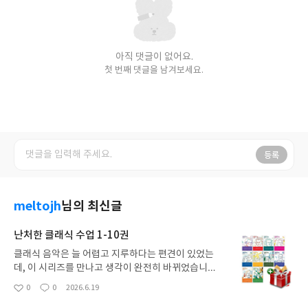
아직 댓글이 없어요.
첫 번째 댓글을 남겨보세요.
등록
meltojh
님의 최신글
난처한 클래식 수업 1-10권
클래식 음악은 늘 어렵고 지루하다는 편견이 있었는
데, 이 시리즈를 만나고 생각이 완전히 바뀌었습니다.
1권부터 10권까지의 방대한 분량이지만, 스토리텔
0
0
2026.6.19
좋
댓
작
링 형식의 친절한 대화체와 풍부한 시각 자료 덕분에
아
글
성