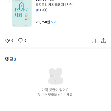
후지모리 가츠히코 저
나남
글
평
10
(1)
쓴
출
균
이
판
사
23,750
5%
원
가
격
0
0
좋
댓
작
아
글
성
요
일
댓글
0
아직 댓글이 없어요.
첫 번째 댓글을 남겨보세요.