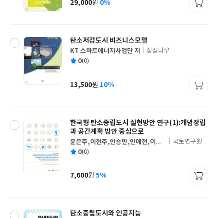
29,000
0%
원
가
격
탄소저감도시 비즈니스모델
KT 스마트에너지사업단 저
상상나무
글
평
0
(0)
쓴
출
균
이
판
사
13,500
10%
원
가
격
한국형 탄소중립도시 실현방안 연구(1):개념정립
과 공간계획 방안 중심으로
윤은주,이현주,안승만,안예현,이치
국토연구원
글
주,박종화,강혜원 공저
평
0
(0)
쓴
출
균
이
판
사
7,600
5%
원
가
격
탄소중립도시와 인공지능