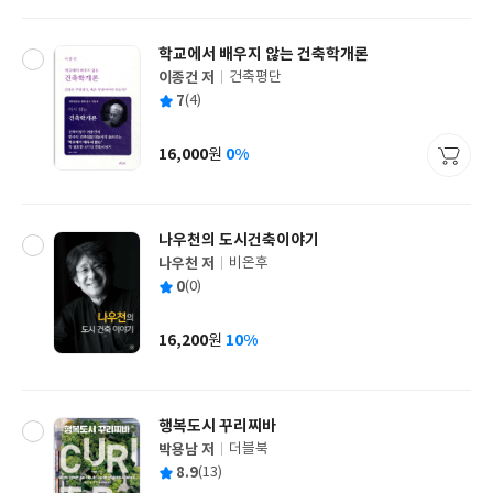
격
학교에서 배우지 않는 건축학개론
이종건 저
건축평단
글
평
7
(4)
쓴
출
균
이
판
사
16,000
0%
원
가
격
나우천의 도시건축이야기
나우천 저
비온후
글
평
0
(0)
쓴
출
균
이
판
사
16,200
10%
원
가
격
행복도시 꾸리찌바
박용남 저
더블북
글
평
8.9
(13)
쓴
출
균