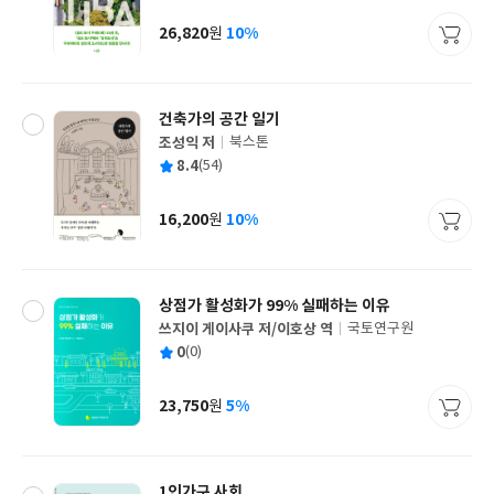
이
판
사
26,820
10%
원
가
격
건축가의 공간 일기
조성익 저
북스톤
글
평
8.4
(54)
쓴
출
균
이
판
사
16,200
10%
원
가
격
상점가 활성화가 99% 실패하는 이유
쓰지이 게이사쿠 저/이호상 역
국토연구원
글
평
0
(0)
쓴
출
균
이
판
사
23,750
5%
원
가
격
1인가구 사회