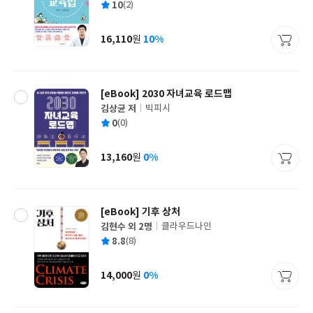
평
10
(2)
쓴
출
균
이
판
사
16,110
10%
원
가
격
[eBook] 2030 자녀교육 로드맵
김상균 저
빅피시
글
평
0
(0)
쓴
출
균
이
판
사
13,160
0%
원
가
격
[eBook] 기후 상처
김현수 외 2명
클라우드나인
글
평
8.8
(8)
쓴
출
균
이
판
사
14,000
0%
원
가
격