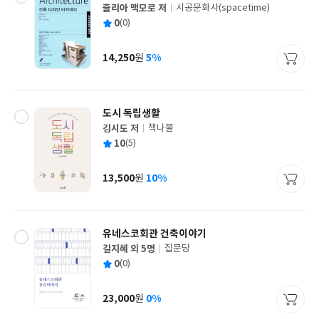
줄리아 맥모로 저
시공문화사(spacetime)
글
평
0
(0)
쓴
출
균
이
판
사
14,250
5%
원
가
격
도시 독립생활
김시도 저
책나물
글
평
10
(5)
쓴
출
균
이
판
사
13,500
10%
원
가
격
유네스코회관 건축이야기
길지혜 외 5명
집문당
글
평
0
(0)
쓴
출
균
이
판
사
23,000
0%
원
가