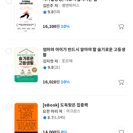
김은주 저
쌤앤파커스
글
평
9.8
(58)
쓴
출
균
이
판
사
16,200
10%
원
가
격
엄마와 아이가 반드시 알아야 할 슬기로운 고등생
활
김지영 저
포르체
글
평
9.8
(21)
쓴
출
균
이
판
사
16,020
10%
원
가
격
[eBook] 도둑맞은 집중력
요한 하리 저
어크로스
글
평
8.7
(1,045)
쓴
출
균
이
판
사
14,000
0%
원