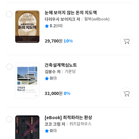
눈에 보이지 않는 돈의 지도책
다리우시 보이치크 저
윌북(willbook)
글
평
8.2
(68)
쓴
출
균
이
판
사
29,700
10%
원
가
격
건축설계핵심노트
김봉수 저
기문당
글
평
0
(0)
쓴
출
균
이
판
사
32,000
0%
원
가
격
[eBook] 최적화라는 환상
코코 크럼 저
위즈덤하우스
글
평
0
(0)
쓴
출
균
이
판