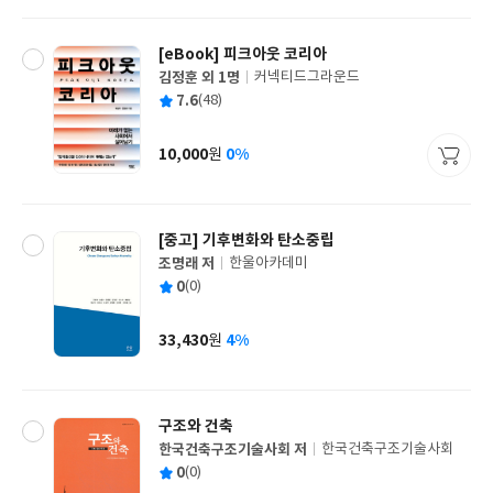
격
[eBook] 피크아웃 코리아
김정훈 외 1명
커넥티드그라운드
글
평
7.6
(48)
쓴
출
균
이
판
사
10,000
0%
원
가
격
[중고]
기후변화와 탄소중립
조명래 저
한울아카데미
글
평
0
(0)
쓴
출
균
이
판
사
33,430
4%
원
가
격
구조와 건축
한국건축구조기술사회 저
한국건축구조기술사회
글
평
0
(0)
쓴
출
균