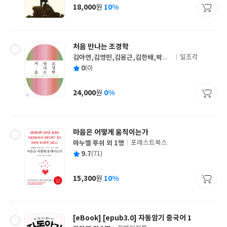
사
18,000
10%
원
가
격
처음 만나는 조경학
김아연,김영민,김용근,김한배,박찬,
일조각
글
소현수,이상석,이재호,한봉호 공저
평
0
(0)
쓴
출
균
이
판
사
24,000
0%
원
가
격
마음은 어떻게 움직이는가
마누엘 투쉬 외 1명
포레스트북스
글
평
9.7
(71)
쓴
출
균
이
판
사
15,300
10%
원
가
격
[eBook] [epub3.0] 자동암기 중국어 1