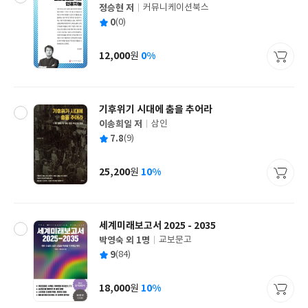
정승현 저
커뮤니케이션북스
글
평
0
(0)
쓴
출
균
이
판
사
12,000
0%
원
가
격
기후위기 시대에 춤을 추어라
이송희일 저
삼인
글
평
7.8
(9)
쓴
출
균
이
판
사
25,200
10%
원
가
격
세계미래보고서 2025 - 2035
박영숙 외 1명
교보문고
글
평
9
(84)
쓴
출
균
이
판
사
18,000
10%
원
가