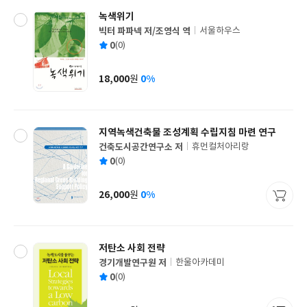
녹색위기
빅터 파파넥 저/조영식 역
서울하우스
글
평
0
(0)
쓴
출
균
이
판
사
18,000
0%
원
가
격
지역녹색건축물 조성계획 수립지침 마련 연구
건축도시공간연구소 저
휴먼컬처아리랑
글
평
0
(0)
쓴
출
균
이
판
사
26,000
0%
원
가
격
저탄소 사회 전략
경기개발연구원 저
한울아카데미
글
평
0
(0)
쓴
출
균
이
판
사