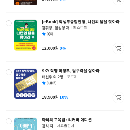
가
격
[eBook] 학생부종합전형, 나만의 답을 찾아라
김휘창, 임성영 저
페스트북
글
평
0
(0)
쓴
출
균
이
판
사
12,000
0%
원
가
격
SKY 직행 학생부, 탐구력을 잡아라
배선우 외 2명
포르체
글
평
8.8
(5)
쓴
출
균
이
판
사
18,900
10%
원
가
격
아빠의 교육법 : 리커버 에디션
김석 저
서교출판사
글