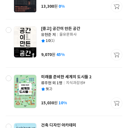
사
13,300
0%
원
가
격
[중고]
공간이 만든 공간
유현준 저
을유문화사
글
평
10
(1)
쓴
출
균
이
판
사
9,070
45%
원
가
격
미래를 준비한 세계의 도시들 2
류주현 외 1명
지식과감성#
글
평
9
(2)
쓴
출
균
이
판
사
15,030
10%
원
가
격
건축 디자인 아카데미