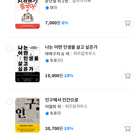
문단열 외 1명
길벗이지톡
글
평
0
(0)
쓴
출
균
이
판
사
7,000
0%
원
가
격
나는 어떤 인생을 살고 싶은가
야마구치 슈 저
위즈덤하우스
글
평
9.8
(35)
쓴
출
균
이
판
사
18,000
10%
원
가
격
인구에서 인간으로
이철희 저
위즈덤하우스
글
평
9.8
(8)
쓴
출
균
이
판
사
20,700
10%
원
가
격