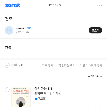
sarak
menko
저
건축
장
menko
팔로우
작
2025.1.26
성
일
건축
전체 0/41
카트 넣기
엑셀 다운로드
다른 리스트에 넣기
추가한 순
착각하는 인간
김창민 저
간디서원
글
평
7.3
(8)
쓴
출
균
이
판