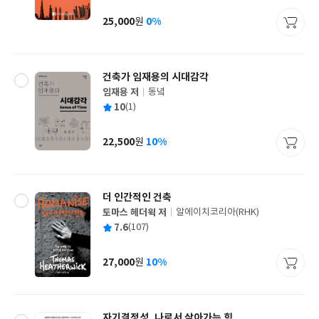
이
판
사
25,000
0%
원
가
격
건축가 임재용의 시대감각
임재용 저
동녘
글
평
10
(1)
쓴
출
균
이
판
사
22,500
10%
원
가
격
더 인간적인 건축
토마스 헤더윅 저
알에이치코리아(RHK)
글
평
7.6
(107)
쓴
출
균
이
판
사
27,000
10%
원
가
격
자기결정성, 나로서 살아가는 힘