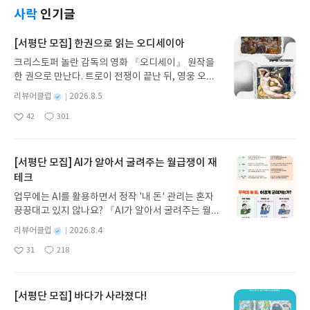
영역과 "인종/퀴어차별" 의 영역을 하나로 묶어 이야
았습니다.이제 신곡 이라는 대작을 같이 읽어 줄 이
사락
인기글
기로 펼처 나가고 있습니다.원서제목과 번역서 제목
책이 있기에 자신있게 다시 한번 도전하려 합니다.
은 뜻이 다른 듯 보이지만 둘 다 잘 지은 제목입니다.
[서평단 모집] 한권으로 읽는 오디세이아
"차별" 을 말하는 좋은 에세이 이며 평범한 사람의 좋
크리스토퍼 놀란 감독의 영화 『오디세이』 원작을
은 사회 철학 책 입니다.
한 권으로 만난다. 트로이 전쟁이 끝난 뒤, 영웅 오디
세우스는 고향 이타케로 돌아가기 위해 키클롭스, 마
별
리뷰어클럽
2026.8.5
녀 키르케, 세이렌의 노래, 포세이돈의 분노를 헤쳐
명
작
42
301
나간다. 그리스 철학 전공자인 옮긴이가 호메로스의
좋
댓
작
성
아
글
성
방대한 24권 서사를 현대적이고 자연스러운 한국어
일
요
일
로 풀어내, 고전이 낯선 독자도 이야기의 흐름을 놓치
지 않고 끝까지 읽을 수 있다. 3천 년을 이어 온 귀향
[서평단 모집] AI가 알아서 굴려주는 월급쟁이 재
과 모험의 대서사시가 가장 읽기 편한 번역으로 새롭
테크
게 펼쳐진다.한권으로 읽는 오디세이아글쓴이호메로
업무에는 AI를 활용하면서 정작 '내 돈' 관리는 혼자
스 저/육혜원 역출판사이화북스 예스24 바로가기 닫
끙끙대고 있지 않나요? 『AI가 알아서 굴려주는 월급
기모집인원 : 5명신청기간 : 2026.08.05 ~ 2026.08.
쟁이 재테크』는 챗GPT·클로드·제미나이·퍼플렉시
09발표일자 : 2026.08.13리뷰 작성기한 : 도서/상품
별
리뷰어클럽
2026.8.4
티를 나만의 재테크 팀으로 만드는 실전 가이드입니
받고 2주 이내 ▶ 주소/연락처 업데이트 : 신청 전 상
명
작
31
218
다. 재무 진단부터 주식 투자, 부동산, 절세, 자산 관
좋
댓
작
성
품 받으실 주소/연락처를 업데이트 해주세요! (선정
아
글
성
리 자동화 루틴까지, 코딩 없이도 프롬프트 하나로 2
일
후 수정 불가)▶ 서평단 신청 방법 : 기대평 댓글을 작
요
일
0년 차 재무 전문가의 맞춤 조언을 받을 수 있습니다.
성해주세요! 먼저 작성한 리뷰를 올려주시면 당첨확
좋은 정보를 찾는 시대는 끝났습니다. 이제는 좋은 질
[서평단 모집] 바다가 사라졌다!
률이 올라갑니다!! ※ 신청 전, 꼭 확인해주세요!- '사
문을 던지는 사람이 돈을 법니다. 경제적 자유를 앞당