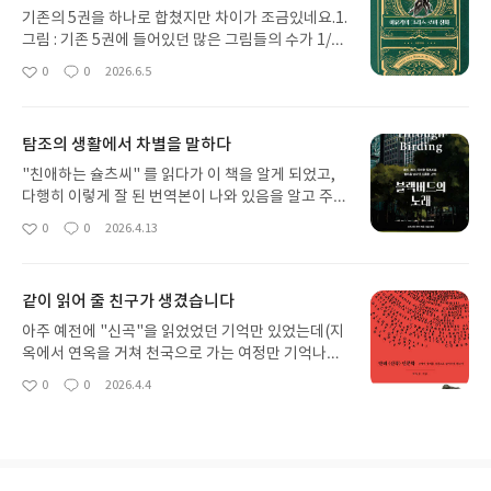
기존의 5권을 하나로 합쳤지만 차이가 조금있네요.1.
그림 : 기존 5권에 들어있던 많은 그림들의 수가 1/3
수준의 수준으로 줄었습니다.2. 페이지수 : 자간, 행
0
0
2026.6.5
좋
댓
작
간, 글꼴 크기가 다소 줄어 빽빽하고 여백이 많이 사
아
글
성
라졌습니다. 이에 5권 합친 페이지수 보다는 줄었지
요
일
만 텍스트가 없어지진 않았습니다.3. 종이질 : 다소 종
탐조의 생활에서 차별을 말하다
이질이 하락 했습니다.결론 : 5권 합 가격의 1/2 이기
때문에 가성비는 좋습니다.책 내용은 말할 필요 없는
"친애하는 슐츠씨" 를 읽다가 이 책을 알게 되었고,
이윤기 선생님의 명작 입니다.
다행히 이렇게 잘 된 번역본이 나와 있음을 알고 주문
하게 되었습니다.저자인 크리스천 쿠퍼는 정말 특별
0
0
2026.4.13
좋
댓
작
하기도 하지만 지극히 평범한 사람 입니다. 인종도,
아
글
성
직업도, 생각도, 취미도, 퀴어인 점도 그렇습니다.하
요
일
지만 문제는 이렇게 평범한 사람이 어떤 특정한 장소
같이 읽어 줄 친구가 생겼습니다
와 특정한 사람과 특정한 사건에 엮이면 센트럴파크
같은 상황이 만들어 진 다는 점 입니다.이 사건의 동
아주 예전에 "신곡"을 읽었었던 기억만 있었는데(지
영상은 공개되어 있고 누구나 볼 수 있습니다. 그리고
옥에서 연옥을 거쳐 천국으로 가는 여정만 기억나
이러한 모습은 인종 문제는 다소 제외 하더라도 한국
는...) 다시 읽어보고 싶어 큰 맘 먹고 열린책들의 벽돌
0
0
2026.4.4
좋
댓
작
사회 에서도 종종 볼 수 있습니다. (이제 많은 외국인
책을 구매 하였었습니다.받아본 파란색의 벽돌책의
아
글
성
노동자 들이 체류하고 있어 인종에 대한 편견을 가진
위용에 "아. 이걸 어떻게 읽지?" 하고 차일 피일 미루
요
일
사건도 많이 생기겠지요)이 책은 단지 이 사건만을
던 중에 이렇게 좋은 해설서를 만나게 되었네요.신곡
이야기 하고 있지는 않습니다. 쿠퍼 라는 사람이 미국
을 읽으며 받는 느낌을 공유하고 공감하는, 마치 같이
사회에서 살아가고데 중요한 포인트인 "탐조" 라는
읽고 있는 친구가 있는 듯한 이 책을 만나게 되어 좋