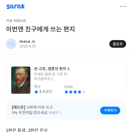
sarak
mesa
저
기본 카테고리
장
이번엔 친구에게 쓰는 편지
mesa
팔로우
작
2020.4.29
성
일
반 고흐, 영혼의 편지 2
글
빈센트 빌럼 반 고흐 저
쓴
위즈덤하우스
이
평균
mesa
8.4 (37)
[애드온]
사락에 리뷰 쓰고
구매하기
3% 무한적립 받으세요
더보기
1편은 동생, 2편은 친구