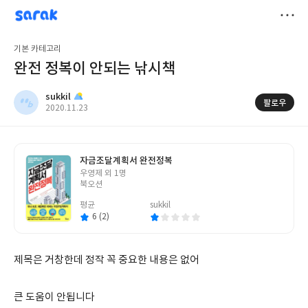
sarak
sukkil
저
기본 카테고리
장
완전 정복이 안되는 낚시책
sukkil
팔로우
작
2020.11.23
성
일
자금조달계획서 완전정복
글
우영제 외 1명
쓴
북오션
이
평균
sukkil
6 (2)
제목은 거창한데 정작 꼭 중요한 내용은 없어
큰 도움이 안됩니다