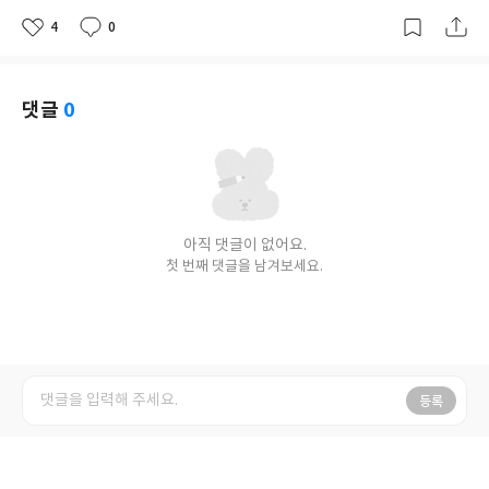
4
0
좋
댓
작
아
글
성
요
일
댓글
0
아직 댓글이 없어요.
첫 번째 댓글을 남겨보세요.
등록
sukkil
님의 최신글