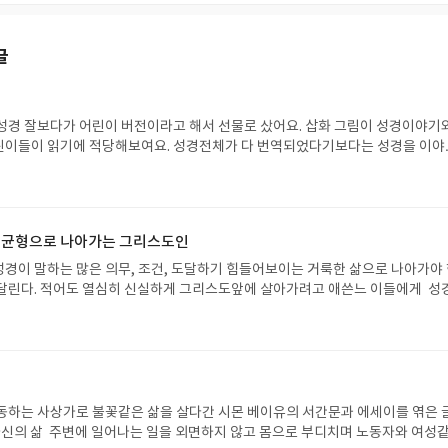
글
성경 잘보다가 어린이 버전이라고 해서 선물로 샀어요. 삽화 그림이 성경이야기
린이들이 읽기에 적당해보여요. 성경전체가 다 번역되었다기보다는 성경을 이야
한 책입니다
 균형으로 나아가는 그리스도인
경이 말하는 많은 의무, 조건, 도달하기 힘들어보이는 거룩한 삶으로 나아가야
달린다. 적어도 열심히 신실하게 그리스도앞에 살아가려고 애쓴느 이들에게 성
인간이 도달하기 불가능한 것처럼 여겨진다. 피조물인 우리는 언제나 낙담하고 
 한다는 실패자의 이미지가 깊게 드러워진 것이 기독교인의 모습이다. 저자는 
 하고 있다. "그리스도를 따르는 일은 결코 쉽지 않다. 하지만 그 일이 도저히 
도로 복잡하거나 강한 죄책감을 양산하는 것이 될 필요는 없다. 우리 보통 사람들
수 있고 거룩한 삶을 살 수 있고 그 과정에서 정신없이 서두를 필요가 없다. 보
 여길 만한 가치가 있고 해 아래 모든 일이 교회의 사명은 아니다. 평범한 그리
동하는 사상가로 불꽃같은 삶을 살다간 시몬 베이유의 서간문과 에세이를 엮은 
 신실하게 살아가면서 열매 맺고 하나님을 기쁘시게 할 수 있다. 한마디로, 기
자신의 삶 주변에 일어나는 일을 외면하지 않고 몸으로 부디치며 노동자와 여성