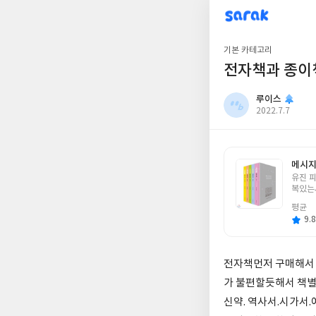
sarak
루이스
기본 카테고리
전자책과 종이
루이스
작
2022.7.7
성
일
메시지
글
유진 
쓴
복있는
이
평균
9.8
전자책먼저 구매해서 
가 불편할듯해서 책별
신약. 역사서.시가서