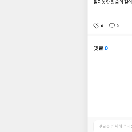
닫지못한 말씀의 깊이
0
0
좋
댓
작
아
글
성
요
일
댓글
0