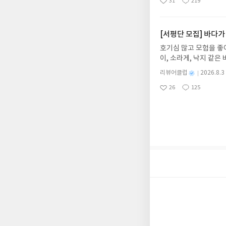
31
219
던지는 사람이 돈을 법
좋
댓
작
성
내 미작성, 불성실한 리
아
글
성
알아서 굴려주는 월급쟁
일
럽은 개인의 감상이 포
요
일
신청기간 : 2026.08.0
주소/연락처 업데이트 :
[서평단 모집] 바다가
평단 신청 방법 : 기
호기심 많고 모험을 좋
신청 전, 꼭 확인해주세요
이, 소라게, 낙지 같
개편되어 별도로 개설하
데, 과연 바다에 무슨
보상의 주소/연락처 (
별
리뷰어클럽
2026.8.3
보세요!바다가 사라졌다
명
작
나 배송에서 누락될 수 
26
125
6.08.03 ~ 2026.
좋
댓
작
성
셔야 합니다. (포스트가
아
글
성
데이트 : 신청 전 상품
일
시 이후 선정에서 제외
요
일
기대평 댓글을 작성해주
니다.
해주세요!- '사락' 개
개설하지 않으셔도 됩니
처 (클릭 시 수정 가
될 수 있습니다(재발송 
스트가 아닌 '리뷰'로 
서 제외될 수 있습니다