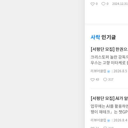
는 불가능한 것이 될 필
약자들의 삶으로 들어
0
0
2024.12.31
좋
댓
작
하는 것을 성도가 다 
세례를 받으면 세례받지
아
글
성
스도인이 누구나 고민하
나이에 요절했음에도 
요
일
인이라는 커다란 삶의 
의 삶을 치열하게 살아
는 저자의 충고는 그동
길이라는 새로운 길을 
했다. 이 기회에 케빈
사락
인기글
[서평단 모집] 한권
크리스토퍼 놀란 감독의
우스는 고향 이타케로 
다. 그리스 철학 전공
별
리뷰어클럽
2026.8.5
어내, 고전이 낯선 독자
명
작
43
317
의 대서사시가 가장 읽
좋
댓
작
성
아
글
성
혜원 역출판사이화북스 예스
일
요
일
자 : 2026.08.13
주소/연락처를 업데이트 
[서평단 모집] AI가
먼저 작성한 리뷰를 올려
업무에는 AI를 활용하면
글의 댓글로 신청해주세
쟁이 재테크』는 챗GP
도서/상품 발송- 도서
다. 재무 진단부터 주식
니다.- 주소/연락처에
별
리뷰어클럽
2026.8.4
차 재무 전문가의 맞춤
명
작
리뷰 작성- 도서/상품을