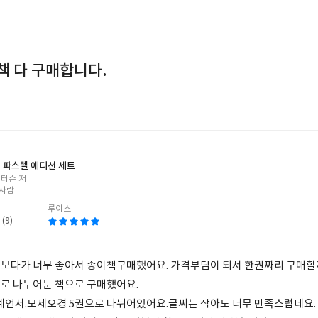
책 다 구매합니다.
 파스텔 에디션 세트
피터슨 저
사람
루이스
 (9)
보다가 너무 좋아서 종이책구매했어요. 가격부담이 되서 한권짜리 구매할
로 나누어둔 책으로 구매했어요.
.예언서.모세오경 5권으로 나뉘어있어요.글씨는 작아도 너무 만족스럽네요