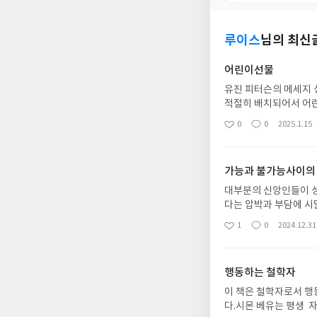
루이스
님의 최신
어린이선물
유진 피터슨의 메세지 
적절히 배치되어서 어
로 해서 간략하게 정리
0
0
2025.1.15
좋
댓
작
아
글
성
요
일
가능과 불가능사이의
대부분의 신앙인들이 성
다는 압박과 부담에 시
요구하는 삶은 평범한 
1
0
2024.12.31
좋
댓
작
한체 주님앞에 나아가야
아
글
성
이 지점에 대한 이야기를
요
일
할 수 없는 것 또는 극
행동하는 철학자
나님의 뜻 안에서 행할 
회들은 우리가 소중하게
이 책은 철학자로서 행
인들과 평범한 교회들은
다.시몬 베유는 평생 