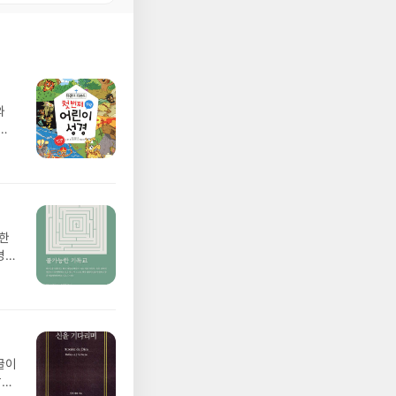
와
기
 한
경이
좌절
바로
이해
은 하
통의교
스도
글이
독교
같은