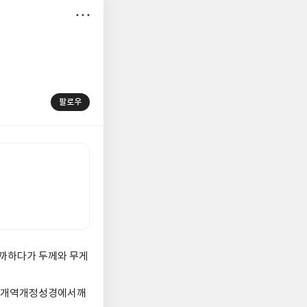
저
장
팔로우
까하다가 두께와 무게
. 개역개정성경에서깨