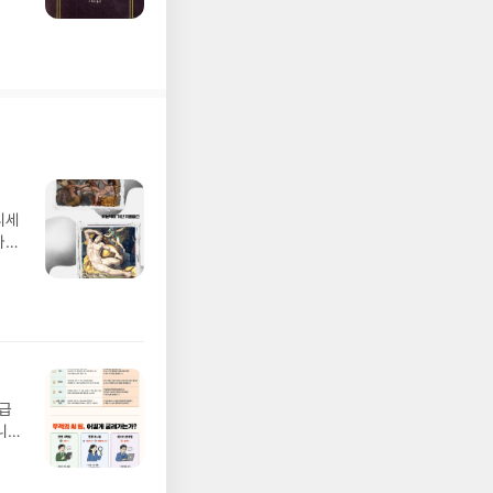
 말
신이
그리
른
스도
자신
이라
인의
뻔
디세
나간
풀
 모험
/육
발표일
실
요!
 이
월급
 ▶
니
발송됩
20년
 ▶
문을
기간