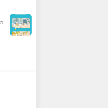
I가
어클
5명
 ▶
 서
 ※
망둥
로
는
정
져
되거
02
해주
 업
 작성
 :
장합
 확인
도로
연락
누락
(포
정에