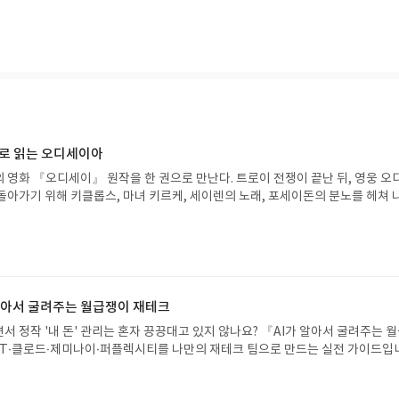
요가 없다"저자는 이 책을 통해 '부자는 진정 천국에 갈 수없나?' '산상설교에서
간 행동하는 철학자이기도 하다. 신앙인으로서 베유는 신비체험을 했음에도 자
따라갈 수 있는가''그리스도인이 죄책감을 가져야하는 한계는 어디까지 인가' 등 
않은 자들의 삶을 포용할 수 없을까봐 평생 세례받지 않은 성도로 살아갔다.이
고 한번쯤 의문을 가져볼 법한 질문에 대한 가장 적절한 선을 제시해준다.그리
명징한 사고와 인식으로 똘똘뭉쳐진 저자의 문장들을 보노라면 저자가 얼마나 
범주를 받아들이고 주신 사명과 책임을 인지하되 우리의 삶의 한계또한 받아들
갔는지 짐작해볼 수 있다.
안 무거운 책임감과 의무감의 무게에 짓눌려온 신앙인들을 기쁘고 즐거운 신앙
열어 준다. 얇은 책, 번영신학을 연상시키는 제목으로 인해 책을 단단히 오해할 
드영이라는 균형있는 신학자를 알게 되어 무척 감사하다.
으로 읽는 오디세이아
 영화 『오디세이』 원작을 한 권으로 만난다. 트로이 전쟁이 끝난 뒤, 영웅 오
돌아가기 위해 키클롭스, 마녀 키르케, 세이렌의 노래, 포세이돈의 분노를 헤쳐 
자인 옮긴이가 호메로스의 방대한 24권 서사를 현대적이고 자연스러운 한국어로 
도 이야기의 흐름을 놓치지 않고 끝까지 읽을 수 있다. 3천 년을 이어 온 귀향과
기 편한 번역으로 새롭게 펼쳐진다.한권으로 읽는 오디세이아글쓴이호메로스 저
24 바로가기 닫기모집인원 : 5명신청기간 : 2026.08.05 ~ 2026.08.09
리뷰 작성기한 : 도서/상품 받고 2주 이내 ▶ 주소/연락처 업데이트 : 신청 전 상품 받으
해주세요! (선정 후 수정 불가)▶ 서평단 신청 방법 : 기대평 댓글을 작성해주세
 알아서 굴려주는 월급쟁이 재테크
주시면 당첨확률이 올라갑니다!! ※ 신청 전, 꼭 확인해주세요!- '사락' 개설 후,
서 정작 '내 돈' 관리는 혼자 끙끙대고 있지 않나요? 『AI가 알아서 굴려주는 
요.- 기존 YES블로그는 '사락'으로 개편되어 별도로 개설하지 않으셔도 됩니다.
T·클로드·제미나이·퍼플렉시티를 나만의 재테크 팀으로 만드는 실전 가이드입
/상품은 최근 배송지가 아닌 회원정보상의 주소/연락처 (클릭 시 수정 가능)로 
 투자, 부동산, 절세, 자산 관리 자동화 루틴까지, 코딩 없이도 프롬프트 하나로 
 문제가 있을 시 선정에서 제외되거나 배송에서 누락될 수 있습니다(재발송 불가).
 조언을 받을 수 있습니다. 좋은 정보를 찾는 시대는 끝났습니다. 이제는 좋은 질
 받고 2주 이내 리뷰를 작성해주셔야 합니다. (포스트가 아닌 '리뷰'로 작성)- 