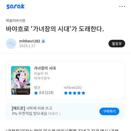
sarak
mhbest282
저
북클러버서평
장
바야흐로 '가녀장의 시대'가 도래한다.
mhbest282
팔로우
작
2023.1.17
성
일
가녀장의 시대
글
이슬아 저
쓴
이야기장수
이
평균
mhbest282
8.8 (218)
[애드온]
사락에 리뷰 쓰고
구매하기
3% 무한적립 받으세요
더보기