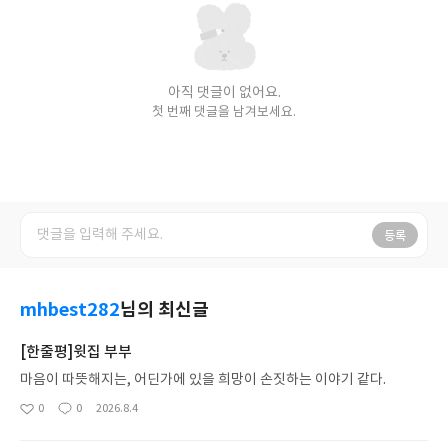
아직 댓글이 없어요.
첫 번째 댓글을 남겨보세요.
등록
mhbest282
님의 최신글
[한줄평]윗집 부부
마음이 따뜻해지는, 어딘가에 있을 희망이 손짓하는 이야기 같다.
0
0
2026.8.4
좋
댓
작
아
글
성
요
일