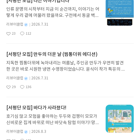
[서평단 모집] 나는 이야기입니다
사람의 공감을 얻는 책을 골라 억지스럽지 않게 무리
합쳐진 말이다. 밀레니얼 세대는 1980년~1990년대
가 되지 않게 학교 현장에 녹이는 작업은 절대 쉽지
인류 문명의 시작부터 지금 이 순간까지, 이야기는 어
사이에, Z세대는 1990년대 중반부터 2009년까지,
않다.그런 일을 그림책사랑교사모임에서 늘 해주시
떻게 우리 곁에 머물러 왔을까요. 구전에서 동굴 벽화
알파세대는 2010년 이후에 태어난 이들을 일컫는 말
니 감사할 뿐이다.'그림책 인성 놀이 50'은 50가지 인
와 점토판을 거쳐 종이와 책으로, 그리고 오늘날 수천
이다.출생 년도를 가지고 그 세대를 다 아우르고 단정
별
리뷰어클럽
2026.7.31
성 덕목을 선정하여 30권의 그림책을 활용할 수 있도
권의 인쇄본으로 이어지는 이야기의 여정을 따라가
짓기는 어렵지만 밀레니얼에서 Z세대로 알파세대로
명
작
23
112
록 기획된 책이다.요즘 수업에서는 놀이와 재미를 빼
는 그림책입니다. 때로는 즐거움을, 때로는 위로를,
갈수록 공통된 문화를 부정할 수 없다. 밀레니얼 세대
좋
댓
작
성
놓고는 진행할 수 없다. 조금이라도 재미가 빠지게 되
아
글
성
때로는 두려움의 대상이 되기도 했던 이야기가 우리
로서 자녀를 기르고 그 자녀의 또래들을 교육하는 현
일
요
일
면 몸을 배배 꼬는 아이들에게 놀이를 수업에 어떻게
일상에 어떻게 녹아들어 있는지 되짚어보며 이야기
장에서 근무하다 보니 나 역시도 요즘 아이들은 나와
녹여서 재미와 학습, 두 마리의 토끼를 어떻게 잡을
가 지닌 본질적 가치와 이야기를 누리는 기쁨을 다시
[서평단 모집] 만두의 더운 날 (찜통더위 에디션)
다름을 피부에 와닿을 정도로 크게 느끼고 있다. 처음
것인가 는 교사들의 고민이 된지 오래다.그런 면에서
발견하게 합니다.나는 이야기입니다글쓴이댄 야카리
Z세대로 대표되는 아이들과의 갈등은 나의 교직생활
지독한 찜통더위에 녹아내리는 여름날, 주인공 만두가 우연히 발견
아이들의 인성함양을 놀이와 결합했다는 것에서 참
노 글/유수현 역출판사소원나무 예스24 바로가기 닫
의 근간을 흔들정도였다. 시대의 흐름에 역행할 수 없
한 곳은 바로 시원한 냉면 수영장이었습니다. 윤식이 작가 특유의 유
의도가 좋다고 생각한다.그림책과 함께 소개해주는
기모집인원 : 10명신청기간 : 2026.07.31 ~ 2026.0
음을 깨닫고 그 뒤로는 세대의 차이를 공부하며 이해
머러스한 캐릭터와 밝은 색감으로 그려낸 이 국내 창작 그림책은 무
놀이들이 방법이 어렵지 않고, 대부분이 특별한 준비
8.04발표일자 : 2026.08.06리뷰 작성기한 : 도서/상
별
리뷰어클럽
2026.7.31
하려고 하기보다는 그 자체로 수용하고 내가 그들과
더위에 지친 독자들에게 상상만으로도 더위가 싹 가시는 통쾌한 탈출
물 없이 교실에서 쉽게 찾을 수 있는 것들로 이루어져
명
작
품 받고 2주 이내 ▶ 주소/연락처 업데이트 : 신청 전
더불어 살아갈 수 있는 경계선을 세우는데 주력하고
29
136
구를 선사합니다. 소원나무 베스트셀러 시리즈의 세 번째 이야기로,
좋
댓
작
성
서 적용하기가 용이하다.단순한 놀이 방법만 소개하
상품 받으실 주소/연락처를 업데이트 해주세요! (선
있다. 그러려면 나를 알고 상대를 알아야 실패가 없을
아
글
성
만두가 풍덩 빠진 차가운 냉면 물결 속에서 짜릿한 여름 해방감을 만
일
고 끝나지 않고 수업 현장에 적용했을 때의 예상 시나
정 후 수정 불가)▶ 서평단 신청 방법 : 기대평 댓글을
것이다.이제 M으로 대표되는 밀레니얼 세대도 기성
요
일
끽하는 모습이 마음속까지 시원하게 파고듭니다.만두의 더운 날 (찜
리오도 실려서 도움이 된다.함께 읽으면 좋은 책들을
작성해주세요! 먼저 작성한 리뷰를 올려주시면 당첨
세대로 Z세대와 알파세대에 그 자리를 조금씩 내주
통더위 에디션)글쓴이윤식이 저출판사소원나무 예스24 바로가기 닫
[서평단 모집] 바다가 사라졌다!
챕터 끝에 같이 소개하고 있어 비슷한 주제의 여러 책
확률이 올라갑니다!! ※ 신청 전, 꼭 확인해주세요!-
고 있다. 이제는 잘파세대라고 부른다고 한다.그런 면
기모집인원 : 5명신청기간 : 2026.07.31 ~ 2026.08.04발표일자 : 20
들로 아이들에게 자연스럽게 노출할 수 있는 점이 활
'사락' 개설 후, 이 글의 댓글로 신청해주세요.- 기존
호기심 많고 모험을 좋아하는 두두와 겁쟁이 모모가
에서 '알파세대가 온다' 이 책은 현재의 알파 세대 내
26.08.06리뷰 작성기한 : 도서/상품 받고 2주 이내 ▶ 주소/연락처 업
용도가 크다고 생각한다.그림책사랑교사모임에서 다
YES블로그는 '사락'으로 개편되어 별도로 개설하지
신비로운 집게 바위로 떠난 바닷속 탐험 이야기! 망둥
가 만나고 있는 초등 6학년을 잘 설명해주고 있다.문
데이트 : 신청 전 상품 받으실 주소/연락처를 업데이트 해주세요! (선
음 번에는 어떤 책으로 그림책을 활용할 수 있는 방법
않으셔도 됩니다. ▶ 도서/상품 발송- 도서/상품은 최
이, 소라게, 낙지 같은 바다 친구들과 신나게 놀던 중
화는 이해할 수 없다. 그냥 그 맥락과 시대상황과 함
정 후 수정 불가)▶ 서평단 신청 방법 : 기대평 댓글을 작성해주세요!
별
리뷰어클럽
2026.8.3
을 소개할까 기대가 된다.그림책사랑교사모임에서
근 배송지가 아닌 회원정보상의 주소/연락처 (클릭
갑자기 거대해진 집게 바위의 비밀을 마주하게 되는
께 받아들여야 한다.유래없는 코나라 19라는 팬데믹
명
작
먼저 작성한 리뷰를 올려주시면 당첨확률이 올라갑니다!! ※ 신청 전,