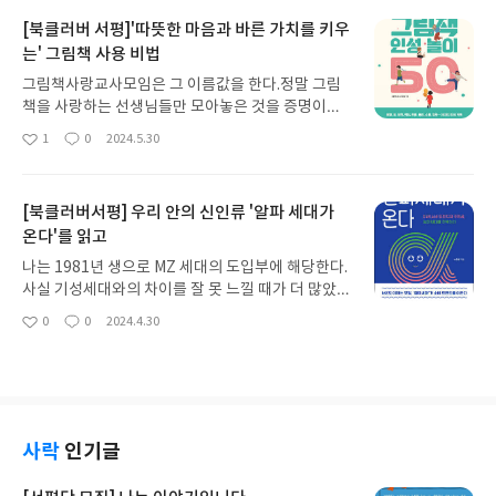
[북클러버 서평]'따뜻한 마음과 바른 가치를 키우
는' 그림책 사용 비법
그림책사랑교사모임은 그 이름값을 한다.정말 그림
책을 사랑하는 선생님들만 모아놓은 것을 증명이라
도 하듯 다양한 그림책들을 소개하고 이 그림책을 교
1
0
2024.5.30
좋
댓
작
실 현장에서 어떻게 활용할지 고민한 흔적들을 이렇
아
글
성
게 똬~악 책으로 내 놓난다.그림책을 많이 읽고 주기
요
일
적으로 책을 정리해야 할 정도로 교실과 집에 그림책
[북클러버서평] 우리 안의 신인류 '알파 세대가
이 곳곳에 있는 내게 그림책사랑교사모임에서 새책
온다'를 읽고
출간 소식을 들으면 절대 지나칠 수 없다. 좋은 기회
에 먼저 읽어볼 수 있게 되었고 주변에 소개할 수 있
나는 1981년 생으로 MZ 세대의 도입부에 해당한다.
는 책이 한 권 더 늘었다.그림책이 쉬운 것 같으면서
사실 기성세대와의 차이를 잘 못 느낄 때가 더 많았고
도 어려운 이유는 그 종류가 너무 다양하기 때문이다.
'요즘 MZ들은~'이라는 멘트와 함께 흔히 말하는 요
0
0
2024.4.30
흔히 그림책이라고 하면 아이들이나 읽는 책이라고
좋
댓
작
즘 아이들과 같은 범주 안에 묶이는 것이 다소 불편했
아
글
성
생각하기 쉽지만 다양한 색깔과 그림들, 그 그림과 조
다. 때론 창의적이고 신선하면서도 때론 발칙하고 상
요
일
화를 이루는 활자의 크기와 글씨체, 문장의 길이, 글
식없어 보이는 세대의 평가가 나와는 먼 얘기로 느껴
이 위치하는 곳 등 세세히 보기 시작하면 어렵기 그지
졌기 때문이다. 심지어 직업 자체도 초등교사로 보수
없는 책이다.주제도 아이들의 생활 습관을 위한 소소
적일 수 밖에 없다. 그런 내가 요즘 아이들의 문화를
한 내용부터 해서 죽음까지도 생각해 볼 수 있는 어마
끊임없이 공부한다. 왜냐하면 나에게 새로운 우주를
사락
인기글
한 깊이 가지는 등 너무 그 폭이 넓어 선택이 어렵다.
열어준 존재 큰 아이가 바로 알파 세대의 머리 2010
수많은 그림책이 쏟아져 나오지만 그 책 중에서 많은
뇬생이기 때문이다.MZ는 밀레니얼 세대와 Z세대가