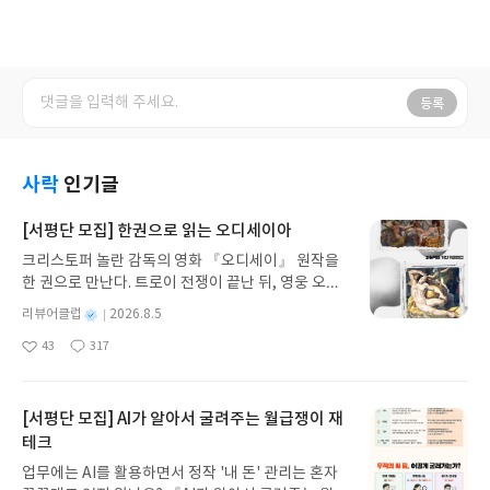
등록
사락
인기글
[서평단 모집] 한권으로 읽는 오디세이아
크리스토퍼 놀란 감독의 영화 『오디세이』 원작을
한 권으로 만난다. 트로이 전쟁이 끝난 뒤, 영웅 오디
세우스는 고향 이타케로 돌아가기 위해 키클롭스, 마
별
리뷰어클럽
2026.8.5
녀 키르케, 세이렌의 노래, 포세이돈의 분노를 헤쳐
명
작
43
317
나간다. 그리스 철학 전공자인 옮긴이가 호메로스의
좋
댓
작
성
아
글
성
방대한 24권 서사를 현대적이고 자연스러운 한국어
일
요
일
로 풀어내, 고전이 낯선 독자도 이야기의 흐름을 놓치
지 않고 끝까지 읽을 수 있다. 3천 년을 이어 온 귀향
[서평단 모집] AI가 알아서 굴려주는 월급쟁이 재
과 모험의 대서사시가 가장 읽기 편한 번역으로 새롭
테크
게 펼쳐진다.한권으로 읽는 오디세이아글쓴이호메로
업무에는 AI를 활용하면서 정작 '내 돈' 관리는 혼자
스 저/육혜원 역출판사이화북스 예스24 바로가기 닫