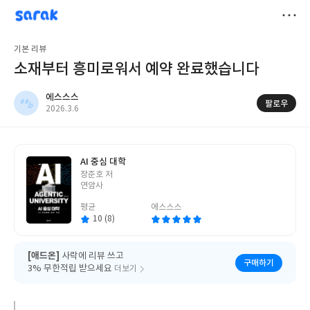
sarak
에스스스
저
기본 리뷰
장
소재부터 흥미로워서 예약 완료했습니다
에스스스
팔로우
작
2026.3.6
성
일
AI 중심 대학
글
장준호 저
쓴
연암사
이
평균
에스스스
10 (8)
[애드온]
사락에 리뷰 쓰고
구매하기
3% 무한적립 받으세요
더보기