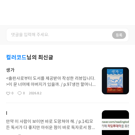
등록
컬러코드
님의 최신글
생가
<출판사로부터 도서를 제공받아 작성한 리뷰입니다.
>이 문 너머에 아버지가 있을까. / p.97생전 할머니
께서는 늘 화재 사건을 보시면서 나라가 망하려는 징
0
0
2026.8.2
좋
댓
작
조라는 말씀을 하셨다. 화재 피해자분들께는 상처가
아
글
성
될 수 있다는 걸 알면서도, 매년 화재가 끊이지 않는
요
일
데 나라는 왜 여태 멀쩡히 굴러가고 있는지 괜히 토를
I
달고 싶은 마음이 들었다. 예전 어르신들의 미신 같은
말이라는 걸 알면서도 그 생각을 떨치기 어려웠다. 요
만약 이 사람이 보이면 바로 도망쳐야 해. / p.141모
즈음 더 많이 일어나는 듯한 화재가 제발 판타지로만
든 독서가 다 좋지만 아쉬운 점이 바로 독자로서 참여
끝나기를 바랄 뿐이다.화재 사건을 다룬 이 작품은 신
할 수 없다는 것이다. 혼자 독서하면서 감상을 남기다