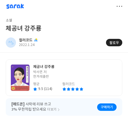
sarak
컬러코드
저
소설
장
체공녀 강주룡
컬러코드
팔로우
작
2022.1.24
성
일
체공녀 강주룡
글
박서련 저
쓴
한겨레출판
이
평균
컬러코드
9.5 (114)
[애드온]
사락에 리뷰 쓰고
구매하기
3% 무한적립 받으세요
더보기