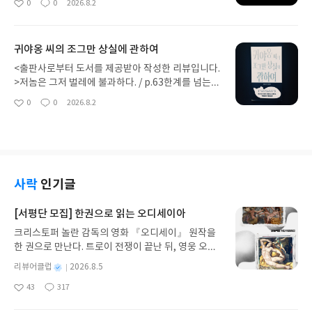
0
0
2026.8.2
좋
댓
작
재민 작가님의 장편소설이다. 여름에 어울리는 장르
많은 지인들과 책 이야기를 나누게 된 결정적인 이유
아
글
성
소설이라는 느낌이 들어서 선택하게 되었다. 그동안
도 바로 이 지점에 있다. 내 해석이 정답이 아닐 뿐더
요
일
추리나 스릴러 작품들은 영미권 아니면 일본 작품들
러 차마 생각하지 못했던 다른 깨달음을 얻고 싶었다.
귀야옹 씨의 조그만 상실에 관하여
을 주로 접했다. 최근 몇 년 사이에 한국 작가님들의
이미 인쇄된 책은 독자의 결정이 크게 중요하지 않다
작품을 접하는데 생각보다 흥미로웠다. 특히, 상상력
고 생각한다. 아니, 바뀐다 해도 오탈자가 다음 쇄에
<출판사로부터 도서를 제공받아 작성한 리뷰입니다.
이 가장 큰 약점이었던 내 머릿속에도 그려질 정도의
수정되는 정도이지 않을까. 제한적이라는 생각이 든
>저놈은 그저 벌레에 불과하다. / p.63한계를 넘는
스토리텔링은 강점으로 다가왔다. 기대를 가지고 페
다.아쉬움을 생각하면서 선택한 책은 미치오 슈스케
것은 좋은 것이다. 안주하는 것보다는 도전하는 게 훨
0
0
2026.8.2
이지를 넘겼다.소설의 주인공은 지재헌으로, 도편수
좋
댓
작
작가의 장편소설이다. 예전에 독자가 읽는 순서에 따
씬 낫다고 생각한다. 전형적인 회피형 인간으로서 많
아
글
성
로 이름을 날린 지범근의 아들이다. 아버지는 죽기 전
라 내용이 바뀌는 <N>이라는 작품을 읽었다. 원래 성
은 것을 맞닥뜨리기보다는 피하는 게 편하다고 여기
요
일
유언으로 도편수 제자에게 전 대통령 이용암 생가를
향 탓에 그냥 순서대로 읽었다. 그리고 다른 방향으로
는 사람 중 하나다. 그럼에도 어려웠던 작가의 작품을
재건축하지 말라는 말을 남긴다. 제자는 이용암 재단
도 읽었는데 크게 와닿는 지점이 없었다. 특이한 실험
계속 접하게 되는 것은 내가 하는 저돌적인 도전이
의 부탁에 거절했지만, 재헌은 이를 수락한다. 불에
이라는 소재 자체만 납득했을 뿐 큰 재미를 보지는 못
다. 과거에는 이해가 안 되었던 세계관이 비로소 눈에
탄 이용암 생가를 다시 건축하는 과정에서 기이한 일
했다. 그런데 이번 작품은 독자가 주인공의 생사에 관
들어오는 그 순간에 형용할 수 없는 카타르시스가 느
사락
인기글
과 무시무시한 비밀을 알게 된다. 과연 지재헌은 아버
여하는 내용이라고 해서, 그 점에 다시 한번 혹해 집
껴진다. 물론, 이게 뭐 대단한 것이냐고 되묻는 사람
지의 유언을 어기고 무사히 생가를 완성할 수 있을까.
어 들었다.이 책에는 두 작품이 실려 있다. <지오스민
이 있을 수도 있다. 도전하게 되는 작품이 바로 정보
[서평단 모집] 한권으로 읽는 오디세이아
술술 읽을 수 있는 작품이었다. 역시나 언급했던 스토
>과 <페트리코>라는 제목을 가지고 있다. 첫 장에는
라 작가님의 소설이다. 얼마 전에 <이름 없는 것들의
리텔링의 매력이 고스란히 느껴졌다. 건축이라는 소
크리스토퍼 놀란 감독의 영화 『오디세이』 원작을
독자가 어느 이야기부터 먼저 읽을지 체크할 수 있는
밤>이라는 작품을 읽었는데 벌써 또 신간이 나왔다.
재가 주는 낯선 느낌은 있었지만 전문적인 용어를 모
한 권으로 만난다. 트로이 전쟁이 끝난 뒤, 영웅 오디
면이 있고, 개인의 선택에 따라 끌리는 것부터 먼저
그것도 미출간 단편선이었다. 이렇게 빠른 시간 내에
른다고 해서 줄거리를 이해하지 못할 정도는 아니었
세우스는 고향 이타케로 돌아가기 위해 키클롭스, 마
읽으면 된다. 다 읽고 난 이후에 편집자 후기를 통해
신작을 연달아 읽게 된 경험이 전무하다시피 한데 그
별
리뷰어클럽
2026.8.5
다. 거기에 이야기의 주된 흐름은 주인공이 유언을 어
녀 키르케, 세이렌의 노래, 포세이돈의 분노를 헤쳐
연결고리와 해석을 접하게 되는데, 이 지점에서 놀랐
래도 늘 믿고 읽으니 무조건 접해야겠다는 생각이 강
명
작
겨서 일어나는 일과 드러나는 비밀에 초점이 맞추어
43
317
나간다. 그리스 철학 전공자인 옮긴이가 호메로스의
다. 사실 의식하지 않고 따로 읽으면 연관성이 없어
했다. 이번에는 얼마나 이해할 수 있을지 나도 모른
좋
댓
작
성
져 있기 때문에 깊이 생각하지 않아도 된다. 속도감
아
글
성
방대한 24권 서사를 현대적이고 자연스러운 한국어
보이는 각각의 이야기처럼 느껴지기도 한다.어렵지
다. 그럼에도 기대와 설렘을 안고 페이지를 넘겼다.작
일
요
일