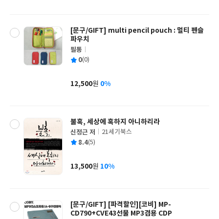
격
[문구/GIFT] multi pencil pouch : 멀티 펜슬
파우치
필통
글
평
0
(0)
쓴
출
균
이
판
사
12,500
0%
원
가
격
불혹, 세상에 혹하지 아니하리라
신정근 저
21세기북스
글
평
8.4
(5)
쓴
출
균
이
판
사
13,500
10%
원
가
격
[문구/GIFT] [파격할인][코비] MP-
CD790+CVE43선물 MP3겸용 CDP