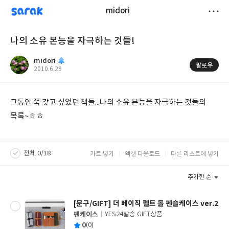
sarak
midori
저
나의 소유 본능을 자극하는 것들!
장
midori
팔로우
작
2010.6.29
성
일
그동안 쭉 갖고 싶었던 책들...나의 소유 본능을 자극하는 것들의
목록~ㅎㅎ
전체 0/18
카트 넣기
엑셀 다운로드
다른 리스트에 넣기
추가한 순
[문구/GIFT] 더 베이직 펠트 롤 펜슬케이스 ver.2
펜케이스
YES24발송 GIFT상품
글
평
0
(0)
쓴
출