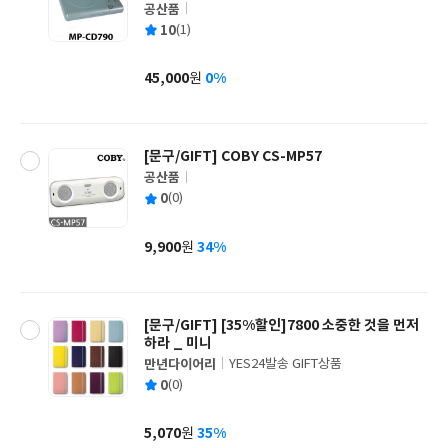
공산품
글
평
10
(1)
쓴
출
균
이
판
사
45,000
0%
원
가
격
[문구/GIFT] COBY CS-MP57
공산품
글
평
0
(0)
쓴
출
균
이
판
사
9,900
34%
원
가
격
[문구/GIFT] [35%할인]7800 소중한 것을 먼저
하라 _ 미니
만년다이어리
YES24발송 GIFT상품
글
평
0
(0)
쓴
출
균
이
판
사
5,070
35%
원
가