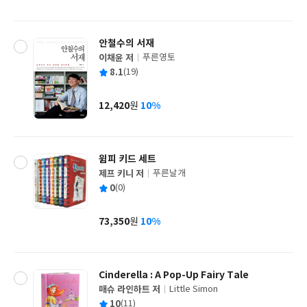
격
안철수의 서재
이채윤 저
푸른영토
글
평
8.1
(19)
쓴
출
균
이
판
사
12,420
10%
원
가
격
윔피 키드 세트
제프 키니 저
푸른날개
글
평
0
(0)
쓴
출
균
이
판
사
73,350
10%
원
가
격
Cinderella : A Pop-Up Fairy Tale
매슈 라인하트 저
Little Simon
글
평
10
(11)