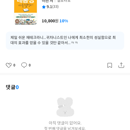
이천 저
엘도라도
글
평
9.1
(33)
쓴
출
균
이
판
사
10,800
10%
원
가
격
제일 쉬운 재테크라니...귀차니스트인 나에게 최소한의 성실함으로 최
대의 효과를 얻을 수 있을 것만 같아서...ㅋㅋ
0
0
좋
댓
작
아
글
성
요
일
댓글
0
아직 댓글이 없어요.
첫 번째 댓글을 남겨보세요.