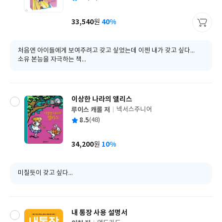
쓴
출
균
이
판
사
33,540
40%
원
가
격
처음엔 아이들에게 보여주려고 갖고 싶었는데 이젠 내가 갖고 싶다...
소유 본능을 자극하는 책...
이상한 나라의 앨리스
루이스 캐롤 저
넥서스주니어
글
평
8.5
(48)
쓴
출
균
이
판
사
34,200
10%
원
가
격
미칠듯이 갖고 싶다...
내 통장 사용 설명서