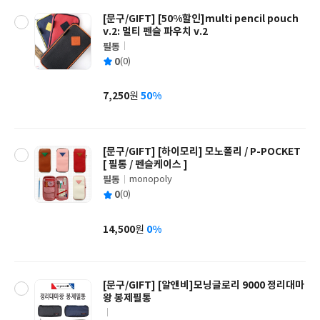
[문구/GIFT] [50%할인]multi pencil pouch
v.2: 멀티 펜슬 파우치 v.2
필통
글
평
0
(0)
쓴
출
균
이
판
사
7,250
50%
원
가
격
[문구/GIFT] [하이모리] 모노폴리 / P-POCKET
[ 필통 / 펜슬케이스 ]
필통
monopoly
글
평
0
(0)
쓴
출
균
이
판
사
14,500
0%
원
가
격
[문구/GIFT] [알앤비]모닝글로리 9000 정리대마
왕 봉제필통
글