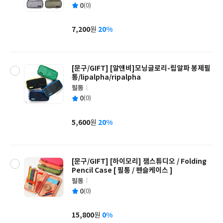
평
0
(0)
쓴
출
균
이
판
사
7,200
20%
원
가
격
[문구/GIFT] [알앤비]모닝글로리-립알파 봉제필
통/lipalpha/ripalpha
필통
글
평
0
(0)
쓴
출
균
이
판
사
5,600
20%
원
가
격
[문구/GIFT] [하이모리] 잼스튜디오 / Folding
Pencil Case [ 필통 / 펜슬케이스 ]
필통
글
평
0
(0)
쓴
출
균
이
판
사
15,800
0%
원
가