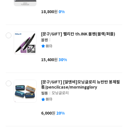
균
이
판
사
18,800
0%
원
가
격
[문구/GIFT] 펠리칸 th.INK 볼펜(블랙/퍼플)
볼펜
글
평
0
(0)
쓴
출
균
이
판
사
15,400
30%
원
가
격
[문구/GIFT] [알앤비]모닝글로리 뉴반반 봉제필
통/pencilcase/morningglory
필통
모닝글로리
글
평
0
(0)
쓴
출
균
이
판
사
6,000
20%
원
가
격