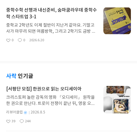
요
일
다~수능영어문제집 미리 준비~!중2 여름방학 영어
일정까지 챙기다 보면부족했던 부분을 보완하거나
독해 공부법은 숨마쿰라우데 ~!!방학은 부족했던 과
중학수학 선행과 내신준비, 숨마쿰라우데 중학수
앞으로의 공부 방향을 계획한다는 게 쉬운 일이 아니
목을 보충하고, 다음 학기를 미리 준비할 수 있는 가
학 스타트업 3-1
지요.그래서 매학기 방학이란 시간은 복습과 예습을
장 좋은 시간인데요.중2 여름방학 플랜 중 영어는 독
위해 적절히 잘 활용하는 것이 중요합니다.저희도 이
중학교 2학년도 이제 절반이 지난거 같아요. 기말고
해실력을 좀 더 탄탄하게 향상시키는 방향으로 잡았
번 중2 여름방학에는 평소 힘을 주던 수학과 영어 외
사가 마무리 되면 여름방학, 그리고 2학기도 금방 지
어요. 평소 영어 단어와 문법은 꾸준히 공부하고 있었
에평소 고민이었던 국어영역을 좀 집중적으로 공부
나갈테니..중등수학은 현행을 복습한다는 마음으로
지만, 긴 영어 지문을 읽고 핵심 내용을 파악하는 것
0
0
2026.6.20
해 보기로 했습니다.수학과 영어는 꾸준히 선행을 하
좋
댓
작
빠르지 않게 하고 있어요.고등수학을 선행하고 있어
은 계속해서 단계를 높여가야하는 터라매일 꾸준히
아
글
성
고 있었지만 국어는 상대적으로 비중이 적었던 게 사
서 중등수학은 서두르지 않고 천천히 복습겸 현행준
요
일
영어독해를 풀어보기로 했습니다.영어영역은 결국은
실이거든요.고등학생 자녀를 둔 학부모들의 이야기
비!그래서 3학년 1학기 수학도 슬슬 시작해보려고 해
주어진 시간 내 긴 지문을 그리고 많은 문제를 빠르고
를 들어보면고등국어는 결국은 독해력이란 말을 많
요.ㅎ 특히 중학교 3학년이 되면서는 고등수학을 준
정확하게 풀어내는 게 핵심이라서~결국은 독해력을
이 하더라구요?특히 최근 수능국어는 단순히 지문 내
비해야 한다는 이야기를 많이 듣게 되는거 같아요~
키워나가는 것이 영어공부의 키가 될 거라 생각합니
용을 이해하는 것뿐 아니라긴 지문 속에서 중심내용
예습이든, 선행이든 무조건 진도만 빼고 지나가는 건
사락
인기글
다.그래서 이번 여름방학에는 단순 암기식 영어공부
을 빠르게 파악하고 문제와 연결해서 풀어내는 힘이
의미가 없다고 생각해요.어차피 돌아오면 까먹는 선
가 아니라 지문을 읽고 이해하는 힘을 키우는 영어학
중요하다고 해서이번 중2 여름방학은 영수외 국어에
행이나 예습은 시간낭비니까 말이죠.선행을 잘 하고
[서평단 모집] 한권으로 읽는 오디세이아
습, 영어선행을 하기로 했어요.숨마쿰라우데 영어 독
시간을 할애해 보기로 했어요~지금까지 다양한 지문
있다면 심화도 의미가 있지만, 기본도 안된 친구에게
해매뉴얼(MANUAL)학기 중에는 학교 수업과 수행
들을 접하고 분석하는 힘을 기르기 위해독해력, 문해
크리스토퍼 놀란 감독의 영화 『오디세이』 원작을
심화를 선행하게 하는 것도 또 어불성설이구요..쉽지
평가, 다른 과목 공부까지 챙기다 보면 완북하고, 새
력 관련 문제집도 많이 풀어습니다.중학교 수준까지
한 권으로 만난다. 트로이 전쟁이 끝난 뒤, 영웅 오디
않아요, 그쵸?^^교육과정도 계속 바뀌니까 교육과정
로운 교재를 시작하는 게쉽지가 않아요~ 수행과 정
의 웬만한 지문 독해는 이제는 빠르게 해결하는 편이
세우스는 고향 이타케로 돌아가기 위해 키클롭스, 마
을 잘 반영한 똑똑한 교재를 선택하는 게 먼저입니다.
별
리뷰어클럽
2026.8.5
기시험 등을 치루다보면 한학기가 끝~하지만 여름방
라고등 국어영역 독해문제집을 선별해 보았어요.긴
녀 키르케, 세이렌의 노래, 포세이돈의 분노를 헤쳐
그래서 매 학년 그랬듯, 숨마 중학수학 스타트업 시리
명
작
학은 비교적 시간적인 여유가 있기 때문에매일 꾸준
39
244
글 속에서 핵심 내용을 찾고 개념의 관계를 파악할 수
나간다. 그리스 철학 전공자인 옮긴이가 호메로스의
즈를 선택했어요~!아이 입장에서도 무작정 어려운
좋
댓
작
성
히 공부하는 습관까지도 만들 수 있는 좋은 시기지요!
있는 국어독해문제집은 뭘까?그러다 숨마쿰라우데
아
글
성
방대한 24권 서사를 현대적이고 자연스러운 한국어
문제를 많이 푸는 것보다 수학 기본기를 제대로 다질
일
요
일
특히 영어는 단기간에 실력이 올라가는 과목이 아니
국어 독서강화(인문·사회)를 만나게 되었어요.여름
로 풀어내, 고전이 낯선 독자도 이야기의 흐름을 놓치
수 있는 교재를 선택하는 것이 더 중요하다고 생각해