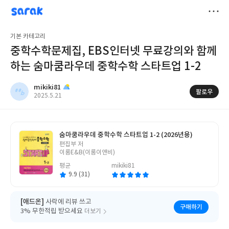
sarak
mikiki81
저
기본 카테고리
장
중학수학문제집, EBS인터넷 무료강의와 함께
하는 숨마쿰라우데 중학수학 스타트업 1-2
mikiki81
팔로우
작
2025.5.21
성
일
숨마쿰라우데 중학수학 스타트업 1-2 (2026년용)
글
편집부 저
쓴
이룸E&B(이룸이앤비)
이
평균
mikiki81
9.9 (31)
[애드온]
사락에 리뷰 쓰고
구매하기
3% 무한적립 받으세요
더보기