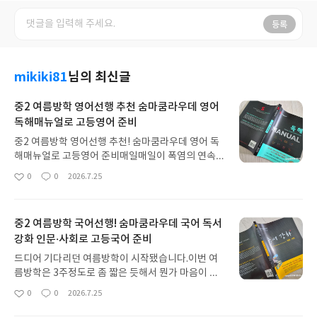
등록
mikiki81
님의 최신글
중2 여름방학 영어선행 추천 숨마쿰라우데 영어
독해매뉴얼로 고등영어 준비
중2 여름방학 영어선행 추천! 숨마쿰라우데 영어 독
해매뉴얼로 고등영어 준비매일매일이 폭염의 연속이
예요. 중2 아이의 여름방학이 드디어 시작되었습니
0
0
2026.7.25
좋
댓
작
다.이번 여름은 유독 더운 거 같고, 여름방학은 또 왜
아
글
성
이리 짧은지...3주정도 되는 짧은 여름방학을 슬기롭
요
일
게 채워가기 위해 아이와 이야기를 나눴는데요~!역
중2 여름방학 국어선행! 숨마쿰라우데 국어 독서
시 국영수에 대한 점검과 앞으로의 준비가 관건이 될
강화 인문·사회로 고등국어 준비
여름방학입니다.중2 영어는 보카, 독해, 쓰기, 듣기,
말하기 어느 것하나 중요하지 않은 게 없는 거 같아
드디어 기다리던 여름방학이 시작됐습니다.이번 여
요.언어기때문에 수능형으로만 학습하는 건 수행평
름방학은 3주정도로 좀 짧은 듯해서 뭔가 마음이 조
가를 놓칠 수 있어서~!방학동안 듣기, 말하기는 물론
급해집니다.방학이니까 여행으로 추억도 쌓아야하
0
0
2026.7.25
이고 독해쓰기, 보카 여기에 한국식 영어를 위한 문법
좋
댓
작
고..새학기에 대한 준비와 지나간 학기에 대한 복습도
아
글
성
까지~!숨마쿰라우데 영어 독해매뉴얼과 함께 해봅니
해야하고...학기 중에는 학교 시험과 수행평가, 학원