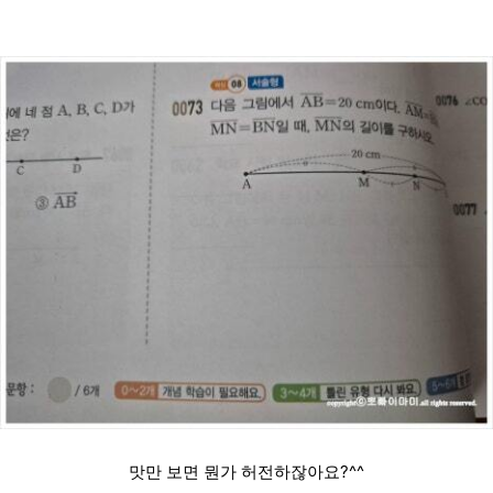
맛만 보면 뭔가 허전하잖아요?^^