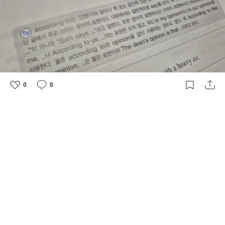
0
0
좋
댓
작
아
글
성
요
일
각 Lecture의 마무리는 리뷰테스트입니다.
어휘로 때로는 뜻으로 된 문제들을 채워가며
내가 익힌 단어에 대한 기억력을 체크할 수 있습니다.
보카는 한번 외워 기억하는 것이 아닌, 반복을 통한 장기기억이 답
이라서