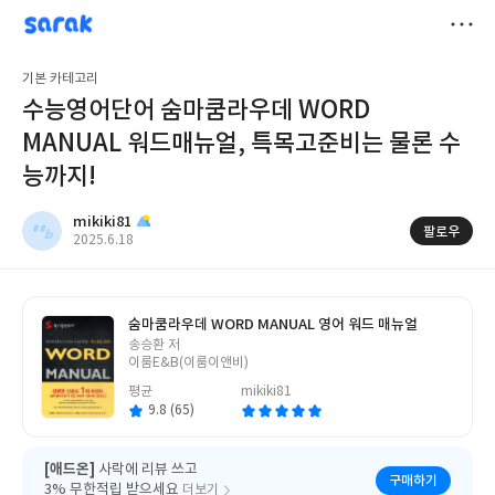
sarak
mikiki81
저
기본 카테고리
장
수능영어단어 숨마쿰라우데 WORD
MANUAL 워드매뉴얼, 특목고준비는 물론 수
능까지!
mikiki81
팔로우
작
2025.6.18
성
일
숨마쿰라우데 WORD MANUAL 영어 워드 매뉴얼
글
송승환 저
쓴
이룸E&B(이룸이앤비)
이
평균
mikiki81
9.8 (65)
[애드온]
사락에 리뷰 쓰고
구매하기
3% 무한적립 받으세요
더보기