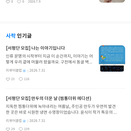
0
0
2026.7.9
읽기 전 부터 기대되는 책이다.8가지 주제로 되어 있
좋
댓
작
해지는 것 같다. 매일매일이 피곤하고 식단조절과 운
아
글
성
다. 1. 고양이만큼 행복해지고 싶다면 2. 마법 반지로
동을 해도 살은 빠지지 않는다. 붓기가 사라지지 않고
요
일
도 가질 수 없는 것 3. 좋아하는 일만 하면 행복해질
몸이 이러니 짜증도 많아지고 스스로나 가족한테 좋
까?4. 동굴 속에서 발견한 행복의 조건5. 사라진 내
지 못한 영향을 주게 된다. 정말 내 몸을 리셋하고 싶
행복을 돌려줘!6. 착한 행동을 하면 행복해질까?7. 우
은 마음이 가득한 찰나 만나게 된 박찬우박사님의 책.
리는 모두 행복해질 권리가 있어8. 다시 행복이란 뭘
건강검진을 하고 대사증후군 전단계라 살을 뻬야만
사락
인기글
까? 사람은 어떤 존재일까?길고양이를 통해서 플라
했다. 어찌저찌 10킬로를 감량했지만 요즘에 다시 찌
톤의 '이데아이론'과 '영혼삼분설'을 설명해주신다!
고 있다. 나이가 드니 호르몬의 변화와 감정기복이 많
[서평단 모집] 나는 이야기입니다
(아니 이렇게 쉽게 쏙쏙 이해될수가!!)서태지의 이데
이 있는 것 같다. 나의 몸을 잘 몰랐지만 책을 통해서
아만 알았지...(부끄럽지만)윤리에 대해서도 다시 한
인류 문명의 시작부터 지금 이 순간까지, 이야기는 어
얼마나 열심히 내 몸이 일하고 있는지 알게 되었
번 생각해보게 되었다. 나에게 기게스의 반지가 있다
떻게 우리 곁에 머물러 왔을까요. 구전에서 동굴 벽화
다. 그런데 살아가는 환경이 변하니 몸이 회복할수 없
면 어떨까?사실 이런 상상은 종종해본다. 뭔가 초능
와 점토판을 거쳐 종이와 책으로, 그리고 오늘날 수천
는 지경까지 간 것이다. 나는 딸을 키우고 있는데 요
별
리뷰어클럽
2026.7.31
력이 생겨 악을 처단하는!데스노트가 정말 있었으면
권의 인쇄본으로 이어지는 이야기의 여정을 따라가
즘에 아이들은 성조숙증이 문제가 되는데 특히나 자
명
작
하는, 그래서 요즘은 특히나 악을 처단하는 다크히어
23
116
는 그림책입니다. 때로는 즐거움을, 때로는 위로를,
주 먹는 물과 음식의 영향을 많이 받는다고 한다. 그
좋
댓
작
성
로에 대해서 열광하는것 같다 .나도 상대적인 윤리에
아
글
성
때로는 두려움의 대상이 되기도 했던 이야기가 우리
래서 아이에게 먹이는 달걀을 조금 비싸도 무항상제
일
요
일
한표!이런부분들이 철학자들을 통해서 나온 개념이
일상에 어떻게 녹아들어 있는지 되짚어보며 이야기
로 바꾸고 있다. 책을 읽어보니 몸이 정말 힘들것 같
라니.. 철학은 삶에 꼭 필요한 학문인것 같다.3장의 스
가 지닌 본질적 가치와 이야기를 누리는 기쁨을 다시
[서평단 모집] 만두의 더운 날 (찜통더위 에디션)
다. 맵고 짜고 달고, 전자파와 환경호르몬, 미세 플라
마트폰중독에 대한 이야기도 너무 재밌다. 플라톤은
발견하게 합니다.나는 이야기입니다글쓴이댄 야카리
스틱 등등매일매일 조금씩 쌓이고 쌓여 벌서 내 몸에
지독한 찜통더위에 녹아내리는 여름날, 주인공 만두가 우연히 발견
숫자 3을 좋아했나보다. "플라톤이 생각한 도덕적 행
노 글/유수현 역출판사소원나무 예스24 바로가기 닫
40년이 넘게 쌓였으니..!읽으면서 공감가는 말씀과
한 곳은 바로 시원한 냉면 수영장이었습니다. 윤식이 작가 특유의 유
동은 이성이 바라는 바대로 균형을 맞추는 행동이야.
기모집인원 : 10명신청기간 : 2026.07.31 ~ 2026.0
고개가 절로 끄덕여지는 내용들이 많았다. 그리고 정
머러스한 캐릭터와 밝은 색감으로 그려낸 이 국내 창작 그림책은 무
부족하지도 넘치지도 않는 딱 알맞은 행동을 할때 사
8.04발표일자 : 2026.08.06리뷰 작성기한 : 도서/상
별
리뷰어클럽
2026.7.31
말 반성하고 바꾸어야할것도 많았다. 커피, 탄산, 음
더위에 지친 독자들에게 상상만으로도 더위가 싹 가시는 통쾌한 탈출
람은 완전해지고 행복해진다고 봤지"이렇듯 10대에
명
작
품 받고 2주 이내 ▶ 주소/연락처 업데이트 : 신청 전
료, 플라스틱, 환경호르몬 등등독소를 열심히 축적하
29
139
구를 선사합니다. 소원나무 베스트셀러 시리즈의 세 번째 이야기로,