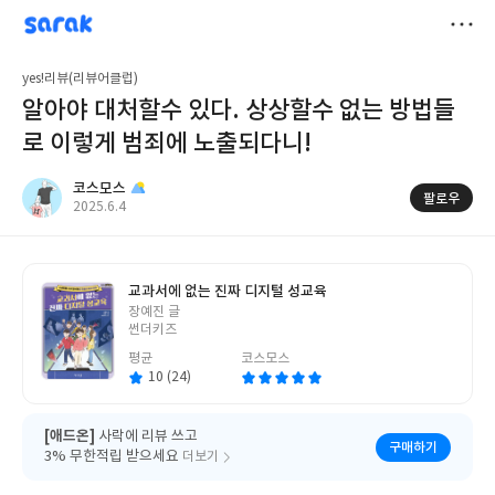
sarak
코스모스
저
yes!리뷰(리뷰어클럽)
장
알아야 대처할수 있다. 상상할수 없는 방법들
로 이렇게 범죄에 노출되다니!
코스모스
팔로우
작
2025.6.4
성
일
교과서에 없는 진짜 디지털 성교육
글
장예진 글
쓴
썬더키즈
이
평균
코스모스
10 (24)
[애드온]
사락에 리뷰 쓰고
구매하기
3% 무한적립 받으세요
더보기