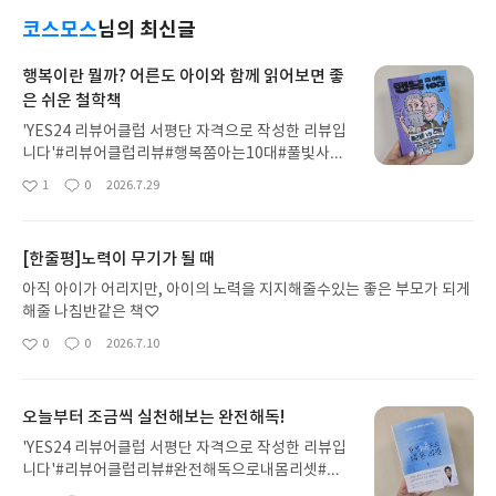
코스모스
님의 최신글
행복이란 뭘까? 어른도 아이와 함께 읽어보면 좋
은 쉬운 철학책
'YES24 리뷰어클럽 서평단 자격으로 작성한 리뷰입
니다'#리뷰어클럽리뷰#행복쫌아는10대#풀빛사람
은 왜 태어 났을까? 얼마전에 '아이가 나는 왜 태어났
1
0
2026.7.29
좋
댓
작
나' 하는 얘길 했다. 아직 9살인데 왠지 사춘기가 빨
아
글
성
리 올것 같은 느낌이 든다. 어째든, 나도 내가 왜 태어
요
일
났는지 모르겠지만 나도 그리고 내 아이도이 세상을
[한줄평]노력이 무기가 될 때
조금은 행복하게 살아갔으면 하는 바램이 있다. 나는
40년을 넘게 살았으니 그렇다 치고, 이제 곧 사춘기
아직 아이가 어리지만, 아이의 노력을 지지해줄수있는 좋은 부모가 되게
가 올 아이는 행복할수 있을까걱정이 된다. 책 제목이
해줄 나침반같은 책♡
마음에 든다. [행복쫌아는10대]나도 알지 못하는 행
0
0
2026.7.10
좋
댓
작
복을 좀더 구체적으로 알게 해주는 책이다. 책은 제이
아
글
성
와 시현이라는 아이의 대화 형식으로 되어 있어서 읽
요
일
기에 편하고 공감도 많이 된다. 그리고 행복을 두루뭉
오늘부터 조금씩 실천해보는 완전해독!
술하게 알려주는게 아니라 철학자 플라톤과 칸트를
통해서 행복이 무엇인지 알려주고 생각하게 해준
'YES24 리뷰어클럽 서평단 자격으로 작성한 리뷰입
다. "이 책을 읽고 나면 어른이든, 어린이든 모두가 행
니다'#리뷰어클럽리뷰#완전해독으로내몸리셋#문
복이 무엇인지 충분히 이해할수 있을꺼야"너무너무
예춘추사#박찬우박사마흔이 넘으니 몸이 정말 이상