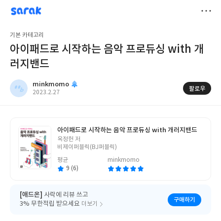
sarak
minkmomo
저
기본 카테고리
장
아이패드로 시작하는 음악 프로듀싱 with 개
러지밴드
minkmomo
팔로우
작
2023.2.27
성
일
아이패드로 시작하는 음악 프로듀싱 with 개러지밴드
글
옥정헌 저
쓴
비제이퍼블릭(BJ퍼블릭)
이
평균
minkmomo
9 (6)
[애드온]
사락에 리뷰 쓰고
구매하기
3% 무한적립 받으세요
더보기