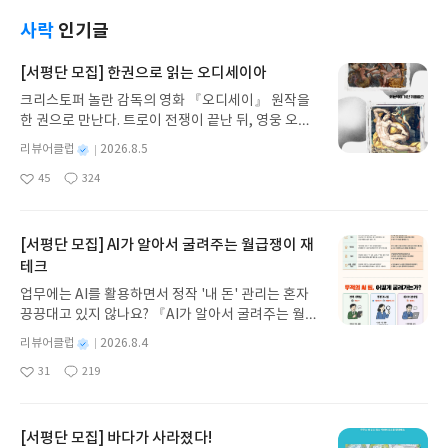
언어 서적입니다.#리뷰어클럽리뷰
의 쉬운 형태만을 다루고 있어 일반적인 9x9 를 기대
했다면 아쉬울 수 있을 듯 합니다. 유치원에서 3x3 수
사락
인기글
도쿠만 경험해 본 둘째에게 딱 맞는 난이도라 개인적
으로는 아주 맘에 들었습니다. 특히 한줄 짜리 부터
[서평단 모집] 한권으로 읽는 오디세이아
시작해서 풀이 방법을 설명하는 부분이 아주 쉽게 잘
크리스토퍼 놀란 감독의 영화 『오디세이』 원작을
되어 있어 수도쿠를 처음 접하는 어린 아이들에게 딱
한 권으로 만난다. 트로이 전쟁이 끝난 뒤, 영웅 오디
맞는 입문서라는 느낌입니다.아이들의 첫 수도쿠 책
세우스는 고향 이타케로 돌아가기 위해 키클롭스, 마
으로 추천 드립니다.#리뷰어클럽리뷰
별
리뷰어클럽
2026.8.5
녀 키르케, 세이렌의 노래, 포세이돈의 분노를 헤쳐
명
작
45
324
나간다. 그리스 철학 전공자인 옮긴이가 호메로스의
좋
댓
작
성
아
글
성
방대한 24권 서사를 현대적이고 자연스러운 한국어
일
요
일
로 풀어내, 고전이 낯선 독자도 이야기의 흐름을 놓치
지 않고 끝까지 읽을 수 있다. 3천 년을 이어 온 귀향
[서평단 모집] AI가 알아서 굴려주는 월급쟁이 재
과 모험의 대서사시가 가장 읽기 편한 번역으로 새롭
테크
게 펼쳐진다.한권으로 읽는 오디세이아글쓴이호메로
업무에는 AI를 활용하면서 정작 '내 돈' 관리는 혼자
스 저/육혜원 역출판사이화북스 예스24 바로가기 닫
끙끙대고 있지 않나요? 『AI가 알아서 굴려주는 월급
기모집인원 : 5명신청기간 : 2026.08.05 ~ 2026.08.
쟁이 재테크』는 챗GPT·클로드·제미나이·퍼플렉시
09발표일자 : 2026.08.13리뷰 작성기한 : 도서/상품
별
리뷰어클럽
2026.8.4
티를 나만의 재테크 팀으로 만드는 실전 가이드입니
받고 2주 이내 ▶ 주소/연락처 업데이트 : 신청 전 상
명
작
31
219
다. 재무 진단부터 주식 투자, 부동산, 절세, 자산 관
좋
댓
작
성
품 받으실 주소/연락처를 업데이트 해주세요! (선정
아
글
성
리 자동화 루틴까지, 코딩 없이도 프롬프트 하나로 2
일
후 수정 불가)▶ 서평단 신청 방법 : 기대평 댓글을 작
요
일
0년 차 재무 전문가의 맞춤 조언을 받을 수 있습니다.
성해주세요! 먼저 작성한 리뷰를 올려주시면 당첨확
좋은 정보를 찾는 시대는 끝났습니다. 이제는 좋은 질
[서평단 모집] 바다가 사라졌다!
률이 올라갑니다!! ※ 신청 전, 꼭 확인해주세요!- '사