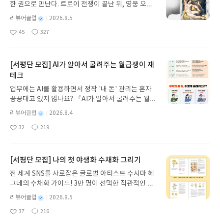
한 권으로 만난다. 트로이 전쟁이 끝난 뒤, 영웅 오디
날 수도 있는 일이라는 생각이 들어서 더 재미있었다.
세우스는 고향 이타케로 돌아가기 위해 키클롭스, 마
우리 교실에서 이런 사건이 일어난다면 내가 천재민
별
리뷰어클럽
2026.8.5
녀 키르케, 세이렌의 노래, 포세이돈의 분노를 헤쳐
처럼 멋지게 해결하고 싶다. 이 책을 친구들에게도 추
명
작
45
327
나간다. 그리스 철학 전공자인 옮긴이가 호메로스의
천하고 싶다.
좋
댓
작
성
아
글
성
방대한 24권 서사를 현대적이고 자연스러운 한국어
일
요
일
로 풀어내, 고전이 낯선 독자도 이야기의 흐름을 놓치
지 않고 끝까지 읽을 수 있다. 3천 년을 이어 온 귀향
[서평단 모집] AI가 알아서 굴려주는 월급쟁이 재
과 모험의 대서사시가 가장 읽기 편한 번역으로 새롭
테크
게 펼쳐진다.한권으로 읽는 오디세이아글쓴이호메로
업무에는 AI를 활용하면서 정작 '내 돈' 관리는 혼자
스 저/육혜원 역출판사이화북스 예스24 바로가기 닫
끙끙대고 있지 않나요? 『AI가 알아서 굴려주는 월급
기모집인원 : 5명신청기간 : 2026.08.05 ~ 2026.08.
쟁이 재테크』는 챗GPT·클로드·제미나이·퍼플렉시
09발표일자 : 2026.08.13리뷰 작성기한 : 도서/상품
별
리뷰어클럽
2026.8.4
티를 나만의 재테크 팀으로 만드는 실전 가이드입니
받고 2주 이내 ▶ 주소/연락처 업데이트 : 신청 전 상
명
작
32
219
다. 재무 진단부터 주식 투자, 부동산, 절세, 자산 관
좋
댓
작
성
품 받으실 주소/연락처를 업데이트 해주세요! (선정
아
글
성
리 자동화 루틴까지, 코딩 없이도 프롬프트 하나로 2
일
후 수정 불가)▶ 서평단 신청 방법 : 기대평 댓글을 작
요
일
0년 차 재무 전문가의 맞춤 조언을 받을 수 있습니다.
성해주세요! 먼저 작성한 리뷰를 올려주시면 당첨확
좋은 정보를 찾는 시대는 끝났습니다. 이제는 좋은 질
[서평단 모집] 나의 첫 야생화 수채화 그리기
률이 올라갑니다!! ※ 신청 전, 꼭 확인해주세요!- '사
문을 던지는 사람이 돈을 법니다. 경제적 자유를 앞당
락' 개설 후, 이 글의 댓글로 신청해주세요.- 기존 YE
전 세계 SNS를 사로잡은 글로벌 아티스트 수시마 헤
기고 싶은 월급쟁이라면, 이 책이 바로 그 시작입니
S블로그는 '사락'으로 개편되어 별도로 개설하지 않
그데의 수채화 가이드! 3만 명이 선택한 직관적인 튜
다.AI가 알아서 굴려주는 월급쟁이 재테크글쓴이김
으셔도 됩니다. ▶ 도서/상품 발송- 도서/상품은 최근
토리얼로 라벤더, 양귀비 등 약 30가지 야생화를 쉽
태형 저출판사한빛미디어 예스24 바로가기 닫기모
별
리뷰어클럽
2026.8.5
배송지가 아닌 회원정보상의 주소/연락처 (클릭 시
게 그려보세요. 조색 노하우부터 투명한 번지기 기법
명
작
집인원 : 5명신청기간 : 2026.08.04 ~ 2026.08.08발
수정 가능)로 발송됩니다.- 주소/연락처에 문제가 있
37
216
까지, 실물 크기 예시와 함께 마치 1:1 클래스를 듣는
좋
댓
작
성
표일자 : 2026.08.13리뷰 작성기한 : 도서/상품 받고