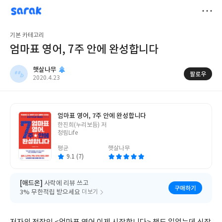
sarak
햇살나무
저
기본 카테고리
장
엄마표 영어, 7주 안에 완성합니다
햇살나무
팔로우
작
2020.4.23
성
일
엄마표 영어, 7주 안에 완성합니다
글
한진희(누리보듬) 저
쓴
청림Life
이
평균
햇살나무
9.1 (7)
[애드온]
사락에 리뷰 쓰고
구매하기
3% 무한적립 받으세요
더보기