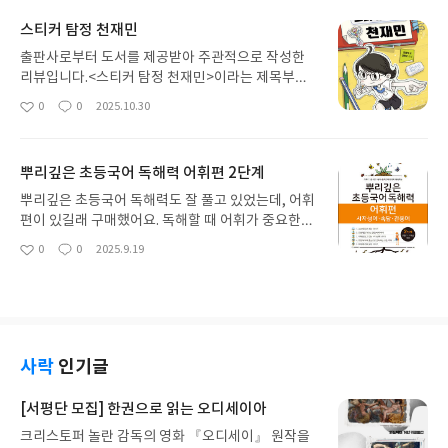
다.
스티커 탐정 천재민
출판사로부터 도서를 제공받아 주관적으로 작성한
리뷰입니다.<스티커 탐정 천재민>이라는 제목부터
궁금한 마음이 들었다. 읽기 시작하면서 마음이 두근
0
0
2025.10.30
좋
댓
작
거렸다. 이야기가 나오기 전에 일러두기가 있었기 때
아
글
성
문이다. 일러두기를 읽어보니 빨리 읽고 싶었다. 어떤
요
일
이야기일까 더 궁금해졌다.이야기는 3가지이다. 스
뿌리깊은 초등국어 독해력 어휘편 2단계
티커 탐정 천재민은 이 책에서 3가지 사건을 해결한
다.첫 번째 사건, 낙서 대소동에서 범인을 추리한 방
뿌리깊은 초등국어 독해력도 잘 풀고 있었는데, 어휘
법은 글씨체였다.사건의 재구성이라는 것이 있어서
편이 있길래 구매했어요. 독해할 때 어휘가 중요한데
더 좋았다. 사건의 재구성은 만화로 되어 있어 더 쉽
어휘 익히기에 참 잘 되어 있어서 좋았습니다. 속담,
0
0
2025.9.19
좋
댓
작
게 이해할 수 있었다.첫 번째 사건이라는 글씨 옆에
사자성어, 한자어를 익힐 수 있도록 되어 있어요. 제
아
글
성
사건 난이도가 있는 것도 좋았다. 첫 번째 사건의 난
시된 글도 재미있고 수준도 적절합니다. 추천합니다.
요
일
이도는 별 1개였다.두 번째 사건, 찰랑찰랑 우유 하
나. 덜 먹은 우유는 누가 넣었을까? 사건의 난이도는
별 3개였고, 추리 방법은 입술색이었다.세 번째 사건,
화장실 휴지 공 폭탄. 휴지 공 폭탄을 던진 사람은 누
사락
인기글
구일까?사건의 난이도는 별 4개였다. 추리는 천재민
이 멋있게 해냈다.이 책은 좋은 점이 많다. 그림이 예
[서평단 모집] 한권으로 읽는 오디세이아
쁜 것도 좋고, 또 스티커로 추리를 하는 것도 대단했
크리스토퍼 놀란 감독의 영화 『오디세이』 원작을
다. 이 책에 나온 사건들은 정말 우리 교실에서 일어