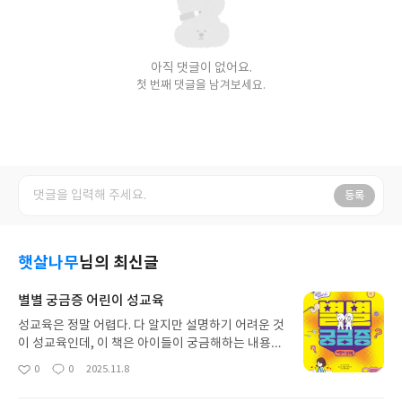
아직 댓글이 없어요.
첫 번째 댓글을 남겨보세요.
등록
햇살나무
님의 최신글
별별 궁금증 어린이 성교육
성교육은 정말 어렵다. 다 알지만 설명하기 어려운 것
이 성교육인데, 이 책은 아이들이 궁금해하는 내용을
질문과 답변 형식으로 만들어 놓았다. 물론 이 책을
0
0
2025.11.8
좋
댓
작
읽고도 계속 궁금한 것은 부모님에게 물어보겠지만
아
글
성
이 책만으로도 호기심을 많이 해결할 수 있을 겋 같
요
일