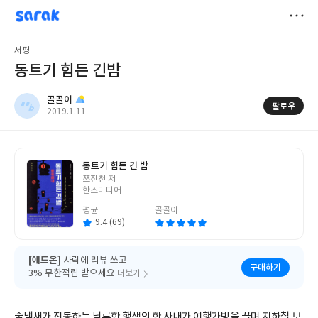
sarak
골골이
저
서평
장
동트기 힘든 긴밤
골골이
팔로우
작
2019.1.11
성
일
동트기 힘든 긴 밤
글
쯔진천 저
쓴
한스미디어
이
평균
골골이
9.4 (69)
[애드온]
사락에 리뷰 쓰고
구매하기
3% 무한적립 받으세요
더보기
술냄새가 진동하는 남루한 행색의 한 사내가 여행가방을 끌며 지하철 보