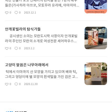
극단 연출가 도고 신페이의 편지를 받은 7명의 배우
들은(가사히라 아쓰코, 모토무라 유리에, 아마미아
교스케, 다도코로 요시오, 나카니시 다카코, 구가 가
0
0
2023.12.1
좋
댓
작
즈유키, 혼다 유이치) '사계'라는 펜션에 모이게 된다.
아
글
성
7명중 6명은 같은 극단 배우들이었고 구가 가즈유키
요
일
만 다른 극단에 있던 배우로서 오디션 합격을 통해 이
안개꽃빌라의 탐식가들
들과 함께 합류한 것이다. 도고 선생은 단원들에게 특
이한 주문을 하게 되는데, 실제 날씨는 화창하지만 갑
공시생인 소미는 모란도시락 사장이자 안개꽃빌
작스런 폭설로 고립된 외딴 산장속에서 7명의 단원
라의 주인인 모란의 소개로 여성전문 셰어하우스인
들이 살해된다는 설정을 하고 배우들이 앞으로 벌어
'안개꽃 빌라'에 입주하게 되요. 안개꽃빌라에는 승
0
0
2023.2.2
좋
댓
작
질 일들을 실제인것처럼 추리를 하라고 한다. 실제로
무원 준비생인 임유정, 바이올린을 전공하고 있는 김
아
글
성
이들은 버스정류장과 가까웠고 전화통화도 가능했지
나나, 채식주의자인 간호사 채한솔, '맛보라랜드'를
요
일
만 산장을 이탈하거나 도움을 요청한 경우 오디션 합
운영하고 있는 유튜버 남보라, 그리고 최근에 입주한
고양이 말씀은 나무아래에서
격은 무효처리가 된다. 그리고 이 내용을 바탕으로 대
경찰공무원 준비생인 육소미까지 5명의 여성들이 살
본과 연출에 반영하겠다고 펜션 중개인인 오다 신이
게되는데요. 각자의 방은 있지만 거실과 화장실, 냉장
턱에서 이마까지 산 모양을 가지고 있으며 배와 턱,
치를 통해서 전하게 된다. 3박 4일 동안 펜션에 꼼짝
고는 공용으로 사용해요. 냉장고에 음식은 자신의 이
그리고 엉덩이에 별 모양의 흰색털을 가진 검은 고양
없이 갇히게 된 7명의 남녀들은 좋은 배역을 따내기
름이 적혀있는 각자의 바구니에 넣어 두면 타인의 음
이 '미쿠지'어느 신사에 살고 있는 미쿠지는 특별한
0
0
2020.11.30
위해서 서로 눈치싸움을 하게 되는데, 그날 밤 밤늦게
좋
댓
작
식은 손되지 않는게 그들만의 암묵적인 룰이었죠.
능력을 가지고 있다.삶에 있어 큰 고민이나 어려움을
아
글
성
까지 홀로 레이레이션실에 남아 피아노 연습을 하던
단체생활을 하다보면 느끼는 거지만 서로의 성향이
겪고 있는 사람들이 신사 참배당에 찾아오면 어디선
요
일
가사하라 아쓰코가 감쪽같이 사라지게 되는데, 레크
다르기 때문에 타인과 의견이 부딪히며 감정이 상하
가 나타나 그들에게 메세지를 전달해준다.참배당에
레이션 바닥에 '사체는 피아노 옆에 쓰러져 있다. 목
는 일을 여러분 모두 느끼실거에요. 그녀들도 각기 다
조금 떨어진 커다란 나무를 앞발로 퉁퉁치면 나뭇잎
에 헤드폰 줄이 감겨있고, 목이 졸인 흔적이 있다.' 라
른 라이프스타일로 인해 이따금씩 부닥치지만 서로
이 떨어지는데 그 잎사귀 뒷면에는 글자가 새겨져 있
는 쪽지를 발견하게 된다. 6명의 단원들은 이러한 설
이해하며 충돌은 피하며 지내고 있어요. 그러던 어느