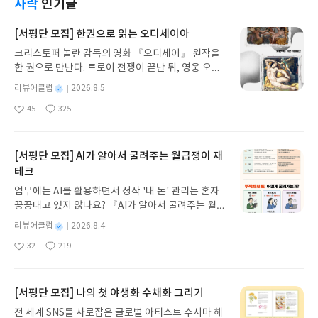
다.하지만 이 글자는 고민거리가 있는 당사자에게만
사락
인기글
정을 토대로 아쓰코의 행방을 찾으며 추리를 해나간
날 보라가 유튜브 촬영을 위해 협찬받은 닭강정이 감
보일뿐 어느 누구도 그 글씨를 볼 수가 없다.서향, 티
다. 그리고 둘째날 또 다른 단원이 살해당하는데, 첫
쪽같이 사라지게 되죠. 사람들은 마지막으로 냉장고
켓, 포인트, 씨뿌리기, 한가운데, 스페이스, 가끔 우연
[서평단 모집] 한권으로 읽는 오디세이아
째날과는 다르게 피붇은 흉기를 발견하게 됨으로써
를 사용한 유정이를 의심할뿐 정확한 증거가 없어 범
히....일곱개의 각기 다른 사연의 이야기 속에 미쿠지
남은 5명의 젊은이들은 그야말로 멘붕에 빠지게 된
크리스토퍼 놀란 감독의 영화 『오디세이』 원작을
인은 잡지 못하고 서로의 음식에는 손대지 않는걸로
가 전달하고자 하는 메세지를 무엇일까???7개의 이
다. 지금까지 상황극이라고 믿고 3박4일이 얼른 지나
한 권으로 만난다. 트로이 전쟁이 끝난 뒤, 영웅 오디
구두로 약속하며 닭강정 실종사건은 마무리가 되요.
야기 중에서 가장 공감이 갔던 이야기는 '세번째 잎사
가기만을 바랬는데 실제 살인사건일수도 있기 때문
세우스는 고향 이타케로 돌아가기 위해 키클롭스, 마
하지만 음식이 사라지는 일은 계속 발생하게 되는데
귀 : 포인트' 다.지금은 취업을 해서 자리도 잡고 어였
별
리뷰어클럽
2026.8.5
이다. 타단원인 구가 가즈유키는 사건을 추리하던
녀 키르케, 세이렌의 노래, 포세이돈의 분노를 헤쳐
요. 나나의 할아버지가 직접 잡아 보내주신 도미와 소
한 사회인으로 살아가고 있지만 한때는 취업이 안되
명
작
과정중에 수호출신 중에 아사쿠라 마사이라는 단원
45
325
나간다. 그리스 철학 전공자인 옮긴이가 호메로스의
미엄마가 만들어주신 갈비찜이 연이어 없어지게 되
서 힘든 시기를 보냈던 과거의 내 모습이 주인공인
좋
댓
작
성
이 있었고, 연기는 어느 누구보다 잘했지만 유리에의
아
글
성
방대한 24권 서사를 현대적이고 자연스러운 한국어
면서 그녀들은 회의를 하게 되요. 음식을 훔쳐간 범인
'다지마 신'과 동일시되어 더욱 공감이 갔다. 평생 남
일
요
일
미모에 밀려 주연자리 뺏기고 난뒤 불의의 사고로 더
로 풀어내, 고전이 낯선 독자도 이야기의 흐름을 놓치
이 안개꽃빌라에서 퇴실하며 그동안 훔친 음식값을
이 결정해준던 대로 살아온 다지마는 부모님이 시키
이상 연극을 할수 없다는 사실을 알게 된다. 그리고
지 않고 끝까지 읽을 수 있다. 3천 년을 이어 온 귀향
모두 배상하기로 약속해요... 이렇게 서로가 극도로
[서평단 모집] AI가 알아서 굴려주는 월급쟁이 재
는 대로 학교를 다니며 대학입시를 준비한다. 경제학
남은 단원들 또한 마사이 얘기를 꺼려하는데..... 이
과 모험의 대서사시가 가장 읽기 편한 번역으로 새롭
예민해져있음에도 불구하고 훈제연어와 여성속옷까
부가 취업이 잘된다고 아버지가 시키는대로 경제학
테크
야기 마술사인 히가시노 게이고의 최신작 <눈에 갇
게 펼쳐진다.한권으로 읽는 오디세이아글쓴이호메로
지 도둑맞게 되는데요. 파인다이닝 메뉴나 세계최고
부에 들어간 다지마. 다지마는 친구의 부탁으로 친구
업무에는 AI를 활용하면서 정작 '내 돈' 관리는 혼자
힌 외딴 산장에서>는 게이고의 기존작품을 기대하고
스 저/육혜원 역출판사이화북스 예스24 바로가기 닫
급 식재료도 아니고 쉽게 접할수 음식들과 변태도 아
대신에 알바를 하게 되고 어느덧 취업할 시기가 되어
끙끙대고 있지 않나요? 『AI가 알아서 굴려주는 월급
본다면 살짝 아쉬움감이 남아있지만 '게이고는 역시
기모집인원 : 5명신청기간 : 2026.08.05 ~ 2026.08.
니고 남이 입던 속옷은 왜 훔쳐가는지 그 속내가 점점
금융사, 제조회사, 출판사, 보험회사 등등 닥치는 대
쟁이 재테크』는 챗GPT·클로드·제미나이·퍼플렉시
게이고다.'라는 생각이 들 정도로 가독성이 뛰어난 작
09발표일자 : 2026.08.13리뷰 작성기한 : 도서/상품
궁금해지게 되더라구요. 그리고 저처럼 호기심이 왕
별
리뷰어클럽
2026.8.4
로 면접을 보지만 번번히 떨어지게 된다. 같은 가게에
티를 나만의 재테크 팀으로 만드는 실전 가이드입니
품이다. 가상현실을 만들어 폐쇄된 한정된 공간에서
받고 2주 이내 ▶ 주소/연락처 업데이트 : 신청 전 상
성한 경찰준비생인 소미가 명탐정처럼 하나하나의
명
작
서 일하는 류조씨는 생계를 위해 CD가게에서 알바를
32
219
다. 재무 진단부터 주식 투자, 부동산, 절세, 자산 관
살인이 일어나고, 그 살인이 왜 일어났는지 추리해나
좋
댓
작
성
품 받으실 주소/연락처를 업데이트 해주세요! (선정
조각들을 퍼즐처럼 맞춰가며 용의자를 좁혀가는데
하며 밴드생활을 하는데, 공연을 본 연예기획사의 눈
아
글
성
리 자동화 루틴까지, 코딩 없이도 프롬프트 하나로 2
일
가는 과정이 흥미로웠다. 솔직히 후반부까지 읽으면
후 수정 불가)▶ 서평단 신청 방법 : 기대평 댓글을 작
요. 누가 무슨 이유로 룸메이트의 음식에 손을 됐는지
에 들어와 계약을 하게 된다. 이 소식을 듣게 된 다지
요
일
0년 차 재무 전문가의 맞춤 조언을 받을 수 있습니다.
서 어느정도 범인의 윤곽이 잡혔는데 왜 이 친구가 살
성해주세요! 먼저 작성한 리뷰를 올려주시면 당첨확
나름대로 추리하며 읽어가는 재미가 있는 소설이에
마는 자신과 똑같다고 생각한 류조씨가 큰 성공을 한
좋은 정보를 찾는 시대는 끝났습니다. 이제는 좋은 질
[서평단 모집] 나의 첫 야생화 수채화 그리기
인을 계획했는지 그 이유를 다양한 각도로 나름대로
률이 올라갑니다!! ※ 신청 전, 꼭 확인해주세요!- '사
요. 핏빛 살인사건을 좋아하는 장르덕후들에게는 살
거 같아 괜히 심술을 부르게 된다. 하지만 류조씨는
문을 던지는 사람이 돈을 법니다. 경제적 자유를 앞당
추측을 해봤지만 내 예상과는 전혀 다른 결론이 나와
락' 개설 후, 이 글의 댓글로 신청해주세요.- 기존 YE
짝 실망감이 다가올수 있어요.. 이 책이 미스터리 소
그런 다지마를 나무라기 보단 오히려 다지마를 감싸
전 세계 SNS를 사로잡은 글로벌 아티스트 수시마 헤