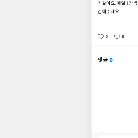
거같아요. 매일 1장
간해주세요.
0
0
좋
댓
작
아
글
성
요
일
댓글
0