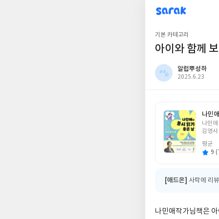
sarak
알럽뿌성하
기본 카테고리
아이와 함께 
알럽뿌성하
작
2025.6.23
성
일
나민애
글
나민애
쓴
김영사
이
평균
9 (
[애드온]
사락에 리뷰
나민애작가님책은 아