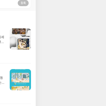
등록
디세
나간
풀
 모험
/육
발표일
실
요!
 이
망둥
 ▶
는
발송됩
져
 ▶
02
기간
 업
어클
 :