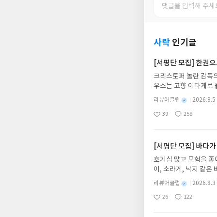
사락
인기글
[서평단 모집] 한권
크리스토퍼 놀란 감독의
우스는 고향 이타케로 
다. 그리스 철학 전공
별
리뷰어클럽
2026.8.5
어내, 고전이 낯선 독자
명
작
39
258
의 대서사시가 가장 읽
좋
댓
작
성
아
글
성
혜원 역출판사이화북스 예스
일
요
일
자 : 2026.08.13
주소/연락처를 업데이트 
[서평단 모집] 바다가
먼저 작성한 리뷰를 올려
호기심 많고 모험을 좋
글의 댓글로 신청해주세
이, 소라게, 낙지 같
도서/상품 발송- 도서
데, 과연 바다에 무슨
니다.- 주소/연락처에
별
리뷰어클럽
2026.8.3
보세요!바다가 사라졌다
명
작
리뷰 작성- 도서/상품을
26
122
6.08.03 ~ 2026.
좋
댓
작
성
내 미작성, 불성실한 리
아
글
성
데이트 : 신청 전 상품
일
럽은 개인의 감상이 포
요
일