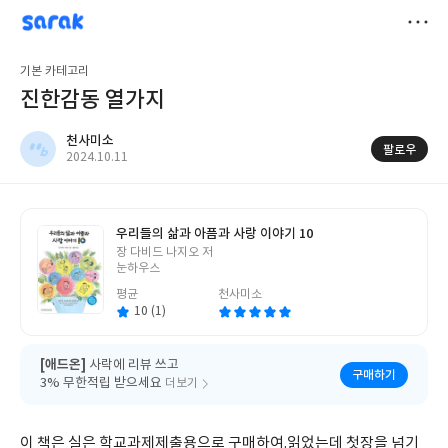
sarak
천사미소
저
기본 카테고리
장
진한감동 열가지
천사미소
팔로우
작
2024.10.11
성
일
우리들의 삶과 아픔과 사랑 이야기 10
글
장 다비드 나지오 저
쓴
눈하우스
이
평균
천사미소
10 (1)
[애드온]
사락에 리뷰 쓰고
구매하기
3% 무한적립 받으세요
더보기
이 책은 실은 학교과제제출용으로 구매하여.읽었는데 첫장을 넘기