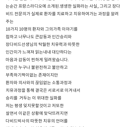
는순간 프랑스라디오에 소개된.생생한 실화라는 사실, 그리고 장다
비드 전문의가 실제로 환자를 치료하고 치유하여가는 과정을 알려
주는
10가지 10명의 환자와 그의가족 이야기를
접하고 너무나도 큰감동과 인간승리와
장다비드선생님의 탁월한 치유력과 따뜻한
인간미가 느껴져 읽는내내 대단하다는
마음과 감동이 찐하게 밀려왔습니다.
인간은 누구나 불완전하고 불안하고
부족하기짝이없는 존재이지만
환자와 의사와의 끊임없는 소통과정과
치유과정을 통해 결국은 서로서로 이겨내서
승리를 거두는 이 위대한 실화를
저는 평생 잊지못할것이고 저또한
살면서 이같은 상황에 맞닥뜨려지면
다비드박사의 따뜻한 치유의 언어를