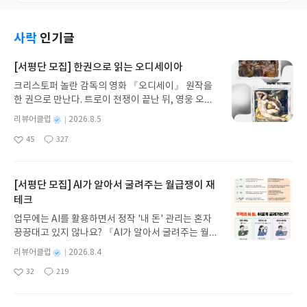
사락
인기글
[서평단 모집] 한권으로 읽는 오디세이아
크리스토퍼 놀란 감독의 영화 『오디세이』 원작을
한 권으로 만난다. 트로이 전쟁이 끝난 뒤, 영웅 오디
세우스는 고향 이타케로 돌아가기 위해 키클롭스, 마
별
리뷰어클럽
2026.8.5
녀 키르케, 세이렌의 노래, 포세이돈의 분노를 헤쳐
명
작
45
327
나간다. 그리스 철학 전공자인 옮긴이가 호메로스의
좋
댓
작
성
아
글
성
방대한 24권 서사를 현대적이고 자연스러운 한국어
일
요
일
로 풀어내, 고전이 낯선 독자도 이야기의 흐름을 놓치
지 않고 끝까지 읽을 수 있다. 3천 년을 이어 온 귀향
[서평단 모집] AI가 알아서 굴려주는 월급쟁이 재
과 모험의 대서사시가 가장 읽기 편한 번역으로 새롭
테크
게 펼쳐진다.한권으로 읽는 오디세이아글쓴이호메로
업무에는 AI를 활용하면서 정작 '내 돈' 관리는 혼자
스 저/육혜원 역출판사이화북스 예스24 바로가기 닫
끙끙대고 있지 않나요? 『AI가 알아서 굴려주는 월급
기모집인원 : 5명신청기간 : 2026.08.05 ~ 2026.08.
쟁이 재테크』는 챗GPT·클로드·제미나이·퍼플렉시
09발표일자 : 2026.08.13리뷰 작성기한 : 도서/상품
별
리뷰어클럽
2026.8.4
티를 나만의 재테크 팀으로 만드는 실전 가이드입니
받고 2주 이내 ▶ 주소/연락처 업데이트 : 신청 전 상
명
작
32
219
다. 재무 진단부터 주식 투자, 부동산, 절세, 자산 관
좋
댓
작
성
품 받으실 주소/연락처를 업데이트 해주세요! (선정
아
글
성
리 자동화 루틴까지, 코딩 없이도 프롬프트 하나로 2
일
후 수정 불가)▶ 서평단 신청 방법 : 기대평 댓글을 작
요
일
0년 차 재무 전문가의 맞춤 조언을 받을 수 있습니다.
성해주세요! 먼저 작성한 리뷰를 올려주시면 당첨확