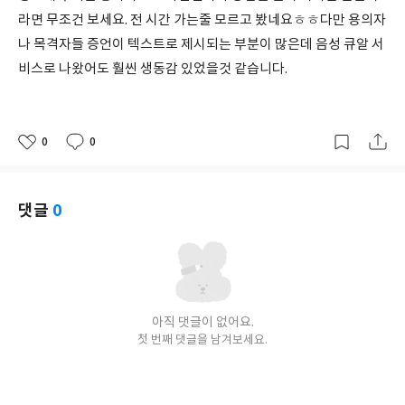
라면 무조건 보세요. 전 시간 가는줄 모르고 봤네요ㅎㅎ다만 용의자
나 목격자들 증언이 텍스트로 제시되는 부분이 많은데 음성 큐알 서
비스로 나왔어도 훨씬 생동감 있었을것 같습니다.
0
0
좋
댓
작
아
글
성
요
일
댓글
0
아직 댓글이 없어요.
첫 번째 댓글을 남겨보세요.