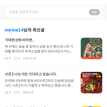
등록
mirine14
님의 최신글
기대한것에 비하면..
책 자체는 술술 잘 읽혀서 금방 읽긴 했는데 너무 기
대를 해서인지 추리소설을 많이 읽어서인지 어느정
도 반전이 예상이 가능했던터라 흥미는 좀 덜했던 것
0
0
2024.12.14
좋
댓
작
같습니다. 히가시노 게이고 소설은 이번이 처음인데
아
글
성
다른 책들도 한번 읽어보려고 합니다.
요
일
시즌3 나오기만 기다리고 있습니다.
추리매니아라면 필독서!!!시즌2까지 단숨에 읽었습
니다. 시즌1이 더 기발하고 재미있긴 했습니다.뭔가
난이도도 더 낮아진 느낌이랄까?그치만 여전히 재미
0
0
2024.9.8
좋
댓
작
있어요.시즌3는 언제 나오나요ㅠㅠ시즌3 좀 빨리 나
아
글
성
왔으면 좋겠습니다.
요
일