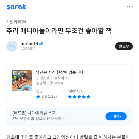
sarak
mirine14
저
기본 카테고리
장
추리 매니아들이라면 무조건 좋아할 책
mirine14
팔로우
작
2024.8.4
성
일
당신은 사건 현장에 있습니다
글
모데스토 가르시아 저
쓴
중앙북스(books)
이
평균
mirine14
8.9 (126)
[애드온]
사락에 리뷰 쓰고
구매하기
3% 무한적립 받으세요
더보기
평소에 추리물 좋아하고 크라임씬이나 방탈출 즐겨 하시는 분들이