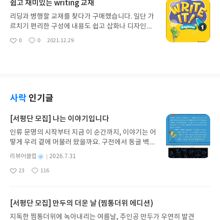
쉽고 재미있는 writing 교재
리딩과 병행할 교재를 찾다가 구매했습니다. 일단 가
르치기 편리한 구성에 내용도 쉽고 삽화나 디자인이
아기자기해서 아이들이 좋아하네요. 가이드가 전체
0
0
2021.12.29
좋
댓
작
적으로 잘 되어 있어서 아이들도 쓰는 데 무리가 없고
아
글
성
부담 없이 사용할 수 있는 교재입니다. 특히 샘플 라
요
일
이팅이 두 개씩 나와서 다르게 바꿔 써볼 수 있는 점
이 좋네요. 라이팅 교재는 자칫 지루할 수 있는데 흥
미로운 소재들이 많아서 재미있게 공부할 수 있는 교
재입니다. 추천드립니다!
사락
인기글
[서평단 모집] 나는 이야기입니다
인류 문명의 시작부터 지금 이 순간까지, 이야기는 어
떻게 우리 곁에 머물러 왔을까요. 구전에서 동굴 벽화
와 점토판을 거쳐 종이와 책으로, 그리고 오늘날 수천
별
리뷰어클럽
2026.7.31
권의 인쇄본으로 이어지는 이야기의 여정을 따라가
명
작
23
116
는 그림책입니다. 때로는 즐거움을, 때로는 위로를,
좋
댓
작
성
아
글
성
때로는 두려움의 대상이 되기도 했던 이야기가 우리
일
요
일
일상에 어떻게 녹아들어 있는지 되짚어보며 이야기
가 지닌 본질적 가치와 이야기를 누리는 기쁨을 다시
[서평단 모집] 만두의 더운 날 (찜통더위 에디션)
발견하게 합니다.나는 이야기입니다글쓴이댄 야카리
지독한 찜통더위에 녹아내리는 여름날, 주인공 만두가 우연히 발견