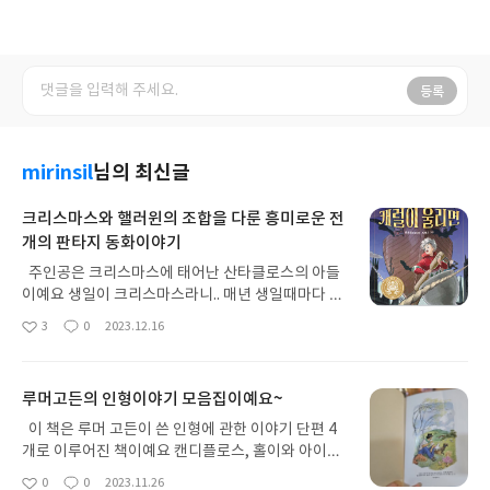
등록
mirinsil
님의 최신글
크리스마스와 핼러윈의 조합을 다룬 흥미로운 전
개의 판타지 동화이야기
주인공은 크리스마스에 태어난 산타클로스의 아들
이예요 생일이 크리스마스라니.. 매년 생일때마다 아
빠인 산타클로스는 바빴을거고.. 얼마나 크리스마스
3
0
2023.12.16
좋
댓
작
가 싫었을까.. 게다가 가업인 산타클로스에는 관심없
아
글
성
고 꿈이 아이돌이니 말이예요. 주인공 아이의 실수로
요
일
인해 크리스마스가 사라질 위기에 처해진다 핼러윈
루머고든의 인형이야기 모음집이예요~
악령들이 세상에서 캐럴을 없애고 그 자리에 핼러윈
축제를 대신하게 하여 따뜻한 감성과 분위기대신 악
이 책은 루머 고든이 쓴 인형에 관한 이야기 단편 4
령과 을시년스러운 분위기를 조성하려고 해요.. 아이
개로 이루어진 책이예요 캔디플로스, 홀이와 아이비
는 본인의 실수를 바로잡고자 핼로윈 마을에 가게되
이야기, 튼튼제인, 요정인형... 각기 다른 이야기지만
0
0
2023.11.26