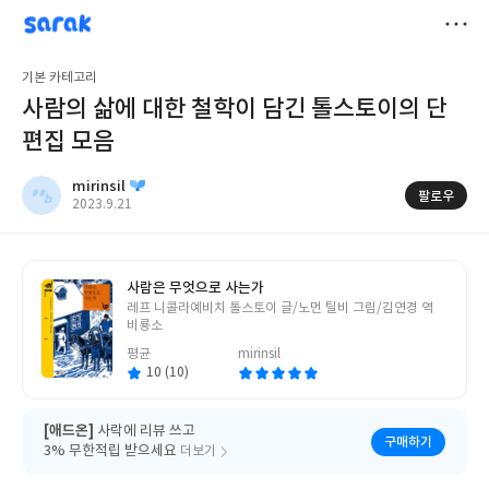
sarak
mirinsil
저
기본 카테고리
장
사람의 삶에 대한 철학이 담긴 톨스토이의 단
편집 모음
mirinsil
팔로우
작
2023.9.21
성
일
사람은 무엇으로 사는가
글
레프 니콜라예비치 톨스토이 글/노먼 틸비 그림/김연경 역
쓴
비룡소
이
평균
mirinsil
10 (10)
[애드온]
사락에 리뷰 쓰고
구매하기
3% 무한적립 받으세요
더보기