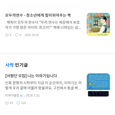
좋
댓
작
는데.. 과연 아이는 캐럴과 산타마을을 구할 수 있을
몇가지 공통점을 가지고 있어요 ... 인형을 소재로 한
아
글
성
까요? 핼러윈과 크리스마스라는 서로 상반된 느낌의
이야기 인형의 이야기를 마음으로 잘 들어봐야 한다
요
일
축제를 하나의 책으로 담았다는 점에서 흥미로웠고..
인형의 이야기 뿐 아니라 본인의 마음도 같이 잘 들어
모두의연수 - 청소년에게 힘이되어주는 책
주인공인 산타클로스의 아들이 크리스마스와 산타마
봐야 한다 .... 다 가진듯이 보이지만 결국 본인이 원하
을에 대한 속설들을 풀어가는 이야기들도 재미있었
는 것이 무엇인지를 몰라서 캔디플로스를 훔친 클레
제목이 모두의 연수다 "우리 연수는 세상에서 보호
어요 잭오랜턴기사, 슬랜더맨, 구미호, 도깨비등 자
멘티나.. 캔디플로스의 마음의 이야기는 들으려고 하
자가 가장 많은 아이야. 최고지?" 책에 나와있는 글귀
칫하면 무서운 캐릭터들이 등장하지만 그들을 도와
지도 않은채 함부로 다루다가 망가진 캔디플로스를
를 보니 누가봐도 연수는 일반적인 보호자인 부모가
0
0
2023.10.30
가며 위기를 풀어가는 주인공의 이야기에 어느샌가
좋
댓
작
보고 다시 되돌려두게되죠 그 날 장터에서 캔디플로
없는 아이인가보다 했다 예상대로 연수는 엄마가
아
글
성
빠져들어서 보게되는 매력적인 책이예요 또한, 앞의
스 일행을 도와 일한 후, 받은 동전을 보며 또다른 감
연수를 낳다가 죽고 생부는 모른다 그보다 더한 스토
요
일
이야기가 어느하나 헛투로 나오는 것없이 서로 연결
정을 느끼면서 본인이 진정 원하는 것이 무엇인지를
리가 있다고 생부가 이모부를 통해 전해주었다 왜 이
되어서 마지막 결말을 장식하는 것을 보고 작가님의
되돌아보는 시간을 가졌을 거라 생각해봅니다.. ... 위
런 설정까지 필요했을까.. 이 내용이 청소년이 보는
스토리텔링에 감탄하며 보았습니다. 분량은 180페
의 캔디플로스 이야기 외에도 크리스마스의 인형과
내용이 맞나 보는 내내 궁금했다 생부의 이야기 외
이지정도였으며 글밥도 그림도 초등 고학년정도의
고아 이야기, 여자인형이지만 씩씩하고싶은 장난감
에도 진로이야기, 성적이야기, 게임머니에 얽힌 범죄
사락
인기글
아이들이 보기에 딱 적당하다고 생각들 정도예요. 초
과 인형을 가지고 노는 남자아이 이야기, 해결하기 힘
이야기 등 청소년들이 겪을 수 있는 수많은 이야기들
등 고학년이면 산타클로스를 더이상 믿지 않는 이야
든 일이 생겼을 때마다 도와주던 요정인형이 하루아
이 이 책에 담겨있다 소재를 이야기 하다보니 책이 참
[서평단 모집] 나는 이야기입니다
기지만.. 아직도 크리스마스면 즐거워하는 아이들이
침에 사라진 이야기... 모두 흥미로운 인형이야기네
무겁게 느껴지지만... 책은 무겁거나 어두운 분위기가
기에.. 이책을 선물해보는것도 좋을 듯 싶어 추천합
인류 문명의 시작부터 지금 이 순간까지, 이야기는 어
요. 전체적으로 흑백이고, 글밥도 적당히 있고, 분위
아니라 더 신기했다 연수는 밝았고, 전혀 우울함이 없
니다~! 괜히 황금도깨비상 대상 수상작이 아니니까
떻게 우리 곁에 머물러 왔을까요. 구전에서 동굴 벽화
기도 차분해서 초등고학년 아이들이 읽기 좋아보여
었다 "한 아이를 키우려면 온 마을이 필요하다" 이
요..ㅎㅎ *출판사로부터 책을 지원받아 읽고 솔직하
와 점토판을 거쳐 종이와 책으로, 그리고 오늘날 수천
요 인형은 관심없겠지만 사춘기이니만큼.. 이 책을
말이 강하게 생각나는 책이었다 그리고 마을 사람들
별
리뷰어클럽
2026.7.31
게 작성한 후기입니다.
권의 인쇄본으로 이어지는 이야기의 여정을 따라가
통하여 본인의 마음을 들여다 볼 수 있는 시간을 갖을
덕분에 연수는 단단하게 잘 커줬다 청소년이 보는
명
작
23
116
는 그림책입니다. 때로는 즐거움을, 때로는 위로를,
수 있기를 기대해봅니다~ * 출판사로부터 책을 지
책이 맞나 싶었지만... 청소년이기에 봤으면 하는 책
좋
댓
작
성
아
글
성
때로는 두려움의 대상이 되기도 했던 이야기가 우리
원받아 재미있게 읽고 솔직하게 작성한 후기입니다.
이기도 했다. 이렇게 힘든 상황의 연수도 있는데.. 그
일
요
일
일상에 어떻게 녹아들어 있는지 되짚어보며 이야기