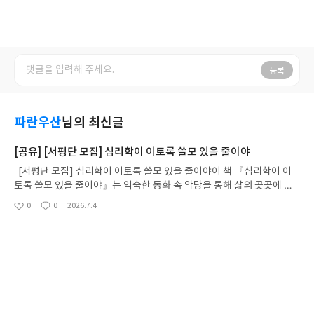
등록
파란우산
님의 최신글
[공유] [서평단 모집] 심리학이 이토록 쓸모 있을 줄이야
[서평단 모집] 심리학이 이토록 쓸모 있을 줄이야이 책 『심리학이 이
토록 쓸모 있을 줄이야』는 익숙한 동화 속 악당을 통해 삶의 곳곳에 숨
어 있는 ‘빌런’들의 심리를 날카롭게 해부한다. 〈백설공주〉의 왕비에
0
0
2026.7.4
좋
댓
작
게서는 타인의 불행을 통해 안도감을 느끼는 ‘샤덴프로이데’를, 〈이상
아
글
성
한 나라의 앨리스〉의 하트 여왕에게서는 감정과 관계를 극단적으로 오
요
일
가는 ‘경계성 성격장애’를 짚어낸다. 또 〈빨간 모자〉 속 늑대에게서는
이야기꾼 천명관의 <아코디언>
친절한 얼굴로 상대의 판단을 흔드는 ‘가스라이팅’을, 〈101마리 달마시
안〉의 크루엘라에게서는 자신의 욕망을 채우기 위한 도구로 타인을 이
<본 서평은 출판사로부터 도서를 제공받아 작성되었
용하는 ‘병리적 나르시시즘’을 발견한다. 각종 대중 매체 속에서 수백 년
습니다>'고래'라는 책을 읽고 천명관이라는 작가님
동안 살아남은 동화 속 악당들은 오늘날 우리가 관계 속에서 마주하는 인
에 대한 무한 신뢰를 갖게 됨과 동시에 타고난 이야기
0
0
2026.6.14
좋
댓
작
간들의 질투와 통제, 조종과 착취의 심리를 놀랍도록 생생하게 비춰낸