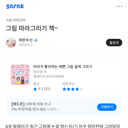
sarak
파란우산
저
기본 카테고리
장
그림 따라그리기 책~
파란우산
팔로우
작
2018.8.2
성
일
아이가 좋아하는 예쁜 그림 쉽게 그리기
글
원아영 저
쓴
알에이치코리아(RHK)
이
평균
파란우산
9.2 (31)
[애드온]
사락에 리뷰 쓰고
구매하기
3% 무한적립 받으세요
더보기
6살 딸래미가 최근 그림에 눈을 떴는지(?) 자꾸 엄마한테 그려달라