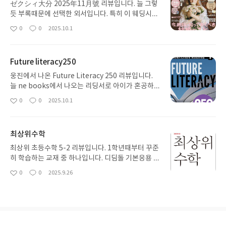
ゼクシィ大分 2025年11月號 리뷰입니다. 늘 그렇
듯 부록때문에 선택한 외서입니다. 특히 이 웨딩시리
즈?에서 나오는 스누피 부록을 몇개가지고 있는데 가
0
0
2025.10.1
좋
댓
작
격대비 퀄리티가 높아 만족스러워요. 일본어 까막눈
아
글
성
이라 잡지는 그냥 눈에 스쳐지나갔어요.
요
일
Future literacy250
웅진에서 나온 Future Literacy 250 리뷰입니다.
늘 ne books에서 나오는 리딩서로 아이가 혼공하다
가 하던 책 진도가 다 나가서 대체 도서로 구매해봤어
0
0
2025.10.1
좋
댓
작
요. 지문이 흥미있긴하지만 난이도가 아이 수준에 비
아
글
성
해 다소 낮아 너무 쉽게 해버리네요. 단어수만 보고
요
일
선택하긴했는데 난이도조절실패ㅜ
최상위수학
최상위 초등수학 5-2 리뷰입니다. 1학년때부터 꾸준
히 학습하는 교재 중 하나입니다. 디딤돌 기본응용 수
학 학습 후 심화로 현행 진도로 공부하기 좋아요. 문
0
0
2025.9.26
좋
댓
작
제가 다양하여 수준별로 심층적으로 학습할수 있어
아
글
성
학기별로 꼭 공부하는 교재 중 하나에요.
요
일