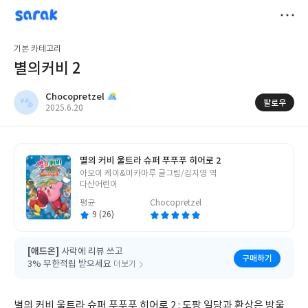
sarak
Chocopretzel
저
기본 카테고리
장
별의커비 2
Chocopretzel
팔로우
작
2025.6.20
성
일
별의 커비 울트라 슈퍼 푸푸푸 히어로 2
글
아오이 케이&미카마루 글그림/김지영 역
쓴
다산어린이
이
평균
Chocopretzel
9 (26)
[애드온]
사락에 리뷰 쓰고
구매하기
3% 무한적립 받으세요
더보기
별의 커비 울트라 슈퍼 푸푸푸 히어로 2 : 도팡 일당과 환상은 방울