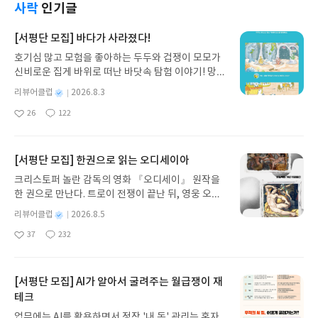
사락
인기글
[서평단 모집] 바다가 사라졌다!
호기심 많고 모험을 좋아하는 두두와 겁쟁이 모모가
신비로운 집게 바위로 떠난 바닷속 탐험 이야기! 망둥
이, 소라게, 낙지 같은 바다 친구들과 신나게 놀던 중
별
리뷰어클럽
2026.8.3
갑자기 거대해진 집게 바위의 비밀을 마주하게 되는
명
작
26
122
데, 과연 바다에 무슨 일이 벌어진 걸까요? 상상력을
좋
댓
작
성
아
글
성
자극하는 환상적인 해양 모험 동화 속으로 풍덩 빠져
일
요
일
보세요!바다가 사라졌다!글쓴이서휘 글출판사풀
빛 예스24 바로가기 닫기모집인원 : 20명신청기간 :
[서평단 모집] 한권으로 읽는 오디세이아
2026.08.03 ~ 2026.08.07발표일자 : 2026.08.13리
크리스토퍼 놀란 감독의 영화 『오디세이』 원작을
뷰 작성기한 : 도서/상품 받고 2주 이내 ▶ 주소/연락
한 권으로 만난다. 트로이 전쟁이 끝난 뒤, 영웅 오디
처 업데이트 : 신청 전 상품 받으실 주소/연락처를 업
세우스는 고향 이타케로 돌아가기 위해 키클롭스, 마
데이트 해주세요! (선정 후 수정 불가)▶ 서평단 신청
별
리뷰어클럽
2026.8.5
녀 키르케, 세이렌의 노래, 포세이돈의 분노를 헤쳐
명
작
방법 : 기대평 댓글을 작성해주세요! 먼저 작성한 리
37
232
나간다. 그리스 철학 전공자인 옮긴이가 호메로스의
좋
댓
작
성
뷰를 올려주시면 당첨확률이 올라갑니다!! ※ 신청
아
글
성
방대한 24권 서사를 현대적이고 자연스러운 한국어
일
전, 꼭 확인해주세요!- '사락' 개설 후, 이 글의 댓글로
요
일
로 풀어내, 고전이 낯선 독자도 이야기의 흐름을 놓치
신청해주세요.- 기존 YES블로그는 '사락'으로 개편
지 않고 끝까지 읽을 수 있다. 3천 년을 이어 온 귀향
[서평단 모집] AI가 알아서 굴려주는 월급쟁이 재
되어 별도로 개설하지 않으셔도 됩니다. ▶ 도서/상
과 모험의 대서사시가 가장 읽기 편한 번역으로 새롭
테크
품 발송- 도서/상품은 최근 배송지가 아닌 회원정보
게 펼쳐진다.한권으로 읽는 오디세이아글쓴이호메로
상의 주소/연락처 (클릭 시 수정 가능)로 발송됩니다.
업무에는 AI를 활용하면서 정작 '내 돈' 관리는 혼자