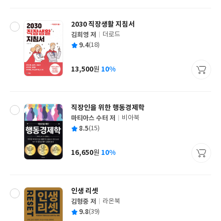
격
2030 직장생활 지침서
김희영 저
더로드
글
평
9.4
(18)
쓴
출
균
이
판
사
13,500
10%
원
가
격
직장인을 위한 행동경제학
마티아스 수터 저
비아북
글
평
8.5
(15)
쓴
출
균
이
판
사
16,650
10%
원
가
격
인생 리셋
김형중 저
라온북
글
평
9.8
(39)
쓴
출
균