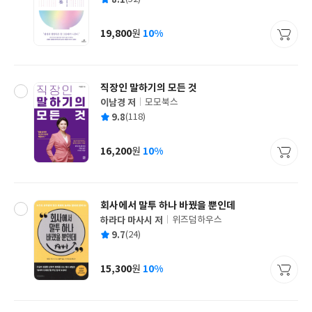
쓴
출
균
이
판
사
19,800
10%
원
가
격
직장인 말하기의 모든 것
이남경 저
모모북스
글
평
9.8
(118)
쓴
출
균
이
판
사
16,200
10%
원
가
격
회사에서 말투 하나 바꿨을 뿐인데
하라다 마사시 저
위즈덤하우스
글
평
9.7
(24)
쓴
출
균
이
판
사
15,300
10%
원
가
격