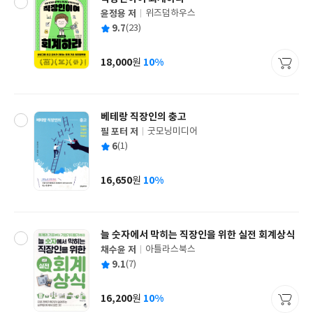
윤정용 저
위즈덤하우스
글
평
9.7
(23)
쓴
출
균
이
판
사
18,000
10%
원
가
격
베테랑 직장인의 충고
필 포터 저
굿모닝미디어
글
평
6
(1)
쓴
출
균
이
판
사
16,650
10%
원
가
격
늘 숫자에서 막히는 직장인을 위한 실전 회계상식
채수윤 저
아틀라스북스
글
평
9.1
(7)
쓴
출
균
이
판
사
16,200
10%
원
가