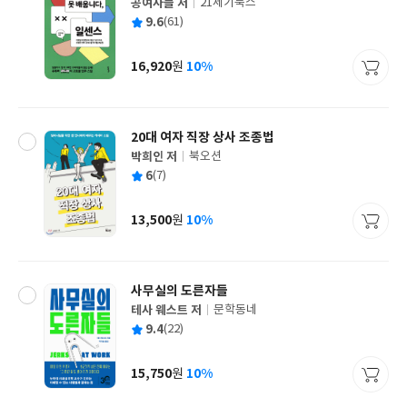
공여사들 저
21세기북스
글
평
9.6
(61)
쓴
출
균
이
판
사
16,920
10%
원
가
격
20대 여자 직장 상사 조종법
박희인 저
북오션
글
평
6
(7)
쓴
출
균
이
판
사
13,500
10%
원
가
격
사무실의 도른자들
테사 웨스트 저
문학동네
글
평
9.4
(22)
쓴
출
균
이
판
사
15,750
10%
원
가
격