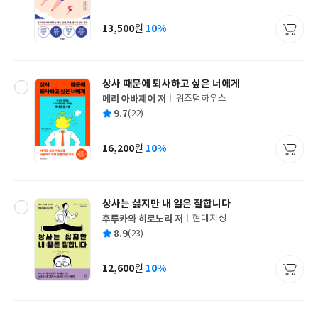
균
이
판
사
13,500
10%
원
가
격
상사 때문에 퇴사하고 싶은 너에게
메리 아바제이 저
위즈덤하우스
글
평
9.7
(22)
쓴
출
균
이
판
사
16,200
10%
원
가
격
상사는 싫지만 내 일은 잘합니다
후루카와 히로노리 저
현대지성
글
평
8.9
(23)
쓴
출
균
이
판
사
12,600
10%
원
가
격