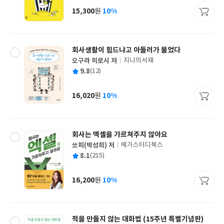
사
15,300
10%
원
가
격
회사생활이 힘드냐고 아들러가 물었다
오구라 히로시 저
지니의서재
글
평
9.8
(12)
쓴
출
균
이
판
사
16,020
10%
원
가
격
회사는 엑셀을 가르쳐주지 않아요
쏘피(박성희) 저
메가스터디북스
글
평
8.1
(215)
쓴
출
균
이
판
사
16,200
10%
원
가
격
적을 만들지 않는 대화법 (15주년 특별기념판)