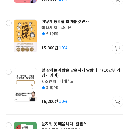
가
격
어떻게 능력을 보여줄 것인가
잭 내셔 저
갤리온
글
평
9.1
(45)
쓴
출
균
이
판
사
15,300
10%
원
가
격
일 잘하는 사람은 단순하게 말합니다 (10만부 기
념 리커버)
박소연 저
더퀘스트
글
평
8.9
(74)
쓴
출
균
이
판
사
16,200
10%
원
가
격
눈치껏 못 배웁니다, 일센스