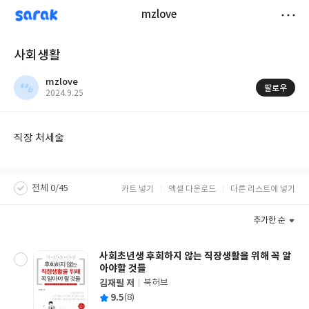
sarak
mzlove
저
사회생활
장
mzlove
팔로우
작
2024.9.25
성
일
직장 처세술
전체 0/45
카트 넣기
엑셀 다운로드
다른 리스트에 넣기
추가한 순
사회초년생 후회하지 않는 직장생활을 위해 꼭 알
아야할 것들
김재필 저
북허브
글
평
9.5
(8)
쓴
출