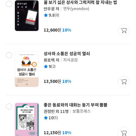
꼴 보기 싫은 상사와 그럭저럭 잘 지내는 법
안우광 저
연두(yeondoo)
글
평
9.8
(8)
쓴
출
균
이
판
사
12,600
10%
원
가
격
상사와 소통은 성공의 열쇠
류호택 저
지식공감
글
평
9
(2)
쓴
출
균
이
판
사
13,500
10%
원
가
격
좋은 동료와의 대화는 동기 부여 뿜뿜
권정민 외 11명
보틀프레스
글
평
10
(5)
쓴
출
균
이
판
사
12,150
10%
원
가