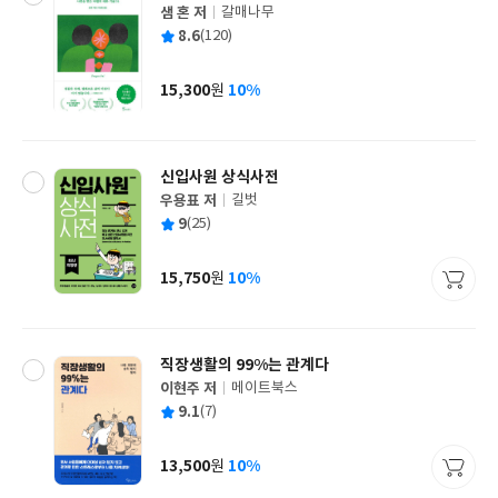
샘 혼 저
갈매나무
글
평
8.6
(120)
쓴
출
균
이
판
사
15,300
10%
원
가
격
신입사원 상식사전
우용표 저
길벗
글
평
9
(25)
쓴
출
균
이
판
사
15,750
10%
원
가
격
직장생활의 99%는 관계다
이현주 저
메이트북스
글
평
9.1
(7)
쓴
출
균
이
판
사
13,500
10%
원
가