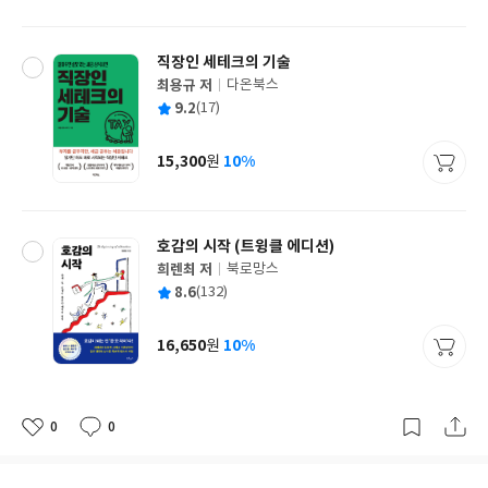
격
직장인 세테크의 기술
최용규 저
다온북스
글
평
9.2
(17)
쓴
출
균
이
판
사
15,300
10%
원
가
격
호감의 시작 (트윙클 에디션)
희렌최 저
북로망스
글
평
8.6
(132)
쓴
출
균
이
판
사
16,650
10%
원
가
격
0
0
좋
댓
작
아
글
성
요
일