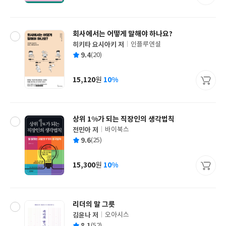
격
회사에서는 어떻게 말해야 하나요?
히키타 요시아키 저
인플루엔셜
글
평
9.4
(20)
쓴
출
균
이
판
사
15,120
10%
원
가
격
상위 1%가 되는 직장인의 생각법칙
전민아 저
바이북스
글
평
9.6
(25)
쓴
출
균
이
판
사
15,300
10%
원
가
격
리더의 말 그릇
김윤나 저
오아시스
글
평
8.1
(52)