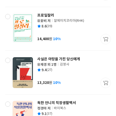
격
프로일잘러
유꽃비 저
알에이치코리아(RHK)
글
평
8.6
(39)
쓴
출
균
이
판
사
14,400
10%
원
가
격
사실은 야망을 가진 당신에게
유재경 외 1명
김영사
글
평
9.4
(27)
쓴
출
균
이
판
사
13,320
10%
원
가
격
독한 언니의 직장생활백서
정경아 저
바이북스
글
평
9.1
(37)
쓴
출