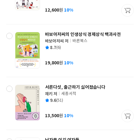
균
이
판
사
12,600
10%
원
가
격
바보아저씨의 인생상식 경제상식 백과사전
바보아저씨 저
바른북스
글
평
8.7
(6)
쓴
출
균
이
판
사
19,800
10%
원
가
격
서른다섯, 출근하기 싫어졌습니다
재키 저
세종서적
글
평
9.6
(51)
쓴
출
균
이
판
사
13,500
10%
원
가
격