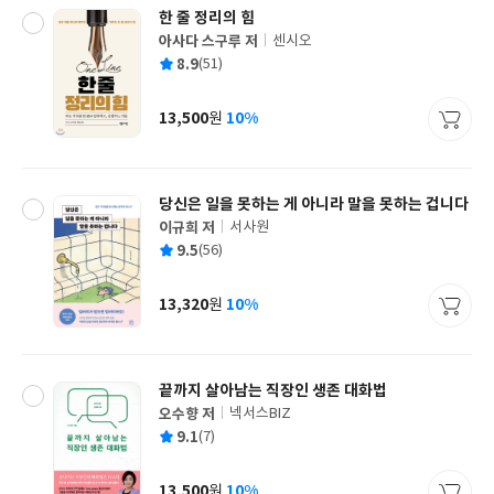
한 줄 정리의 힘
아사다 스구루 저
센시오
글
평
8.9
(51)
쓴
출
균
이
판
사
13,500
10%
원
가
격
당신은 일을 못하는 게 아니라 말을 못하는 겁니다
이규희 저
서사원
글
평
9.5
(56)
쓴
출
균
이
판
사
13,320
10%
원
가
격
끝까지 살아남는 직장인 생존 대화법
오수향 저
넥서스BIZ
글
평
9.1
(7)
쓴
출
균
이
판
사
13,500
10%
원