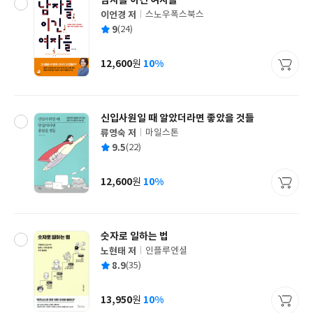
남자를 이긴 여자들
이언경 저
스노우폭스북스
글
평
9
(24)
쓴
출
균
이
판
사
12,600
10%
원
가
격
신입사원일 때 알았더라면 좋았을 것들
류영숙 저
마일스톤
글
평
9.5
(22)
쓴
출
균
이
판
사
12,600
10%
원
가
격
숫자로 일하는 법
노현태 저
인플루엔셜
글
평
8.9
(35)
쓴
출
균
이
판
사
13,950
10%
원
가