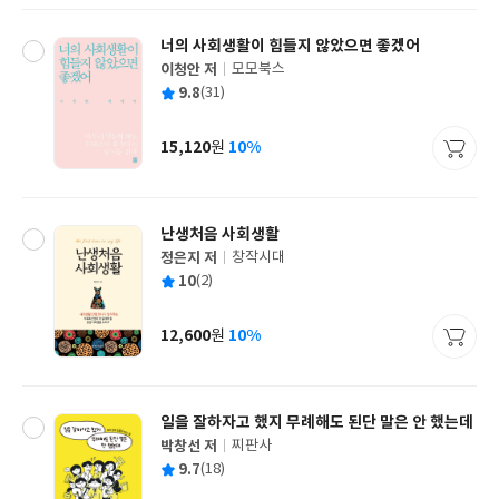
너의 사회생활이 힘들지 않았으면 좋겠어
이청안 저
모모북스
글
평
9.8
(31)
쓴
출
균
이
판
사
15,120
10%
원
가
격
난생처음 사회생활
정은지 저
창작시대
글
평
10
(2)
쓴
출
균
이
판
사
12,600
10%
원
가
격
일을 잘하자고 했지 무례해도 된단 말은 안 했는데
박창선 저
찌판사
글
평
9.7
(18)
쓴
출
균
이
판