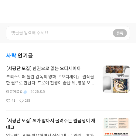
등록
사락
인기글
[서평단 모집] 한권으로 읽는 오디세이아
크리스토퍼 놀란 감독의 영화 『오디세이』 원작을
한 권으로 만난다. 트로이 전쟁이 끝난 뒤, 영웅 오디
세우스는 고향 이타케로 돌아가기 위해 키클롭스, 마
별
리뷰어클럽
2026.8.5
녀 키르케, 세이렌의 노래, 포세이돈의 분노를 헤쳐
명
작
41
283
나간다. 그리스 철학 전공자인 옮긴이가 호메로스의
좋
댓
작
성
아
글
성
방대한 24권 서사를 현대적이고 자연스러운 한국어
일
요
일
로 풀어내, 고전이 낯선 독자도 이야기의 흐름을 놓치
지 않고 끝까지 읽을 수 있다. 3천 년을 이어 온 귀향
[서평단 모집] AI가 알아서 굴려주는 월급쟁이 재
과 모험의 대서사시가 가장 읽기 편한 번역으로 새롭
테크
게 펼쳐진다.한권으로 읽는 오디세이아글쓴이호메로
업무에는 AI를 활용하면서 정작 '내 돈' 관리는 혼자