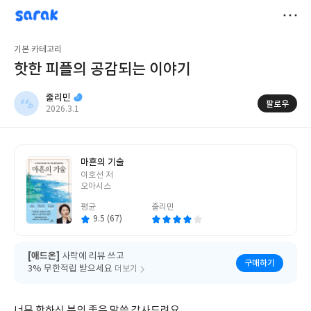
sarak
줄리민
저
기본 카테고리
장
핫한 피플의 공감되는 이야기
줄리민
팔로우
작
2026.3.1
성
일
마흔의 기술
글
이호선 저
쓴
오아시스
이
평균
줄리민
9.5 (67)
[애드온]
사락에 리뷰 쓰고
구매하기
3% 무한적립 받으세요
더보기
너무 핫하신 분의 좋은 말씀 감사드려요