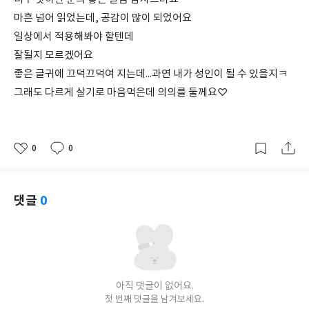
마흔 넘어 읽었는데, 공감이 많이 되었어요
일상에서 적용해봐야 할텐데
잘될지 모르겠어요
좋은 글귀에 끄덕끄덕여 지는데...과연 내가 성인이 될 수 있을지ㅋ
그래도 다르게 살기로 마음먹은데 의의를 둘께요♡
0
0
좋
댓
작
아
글
성
요
일
댓글
0
아직 댓글이 없어요.
첫 번째 댓글을 남겨보세요.