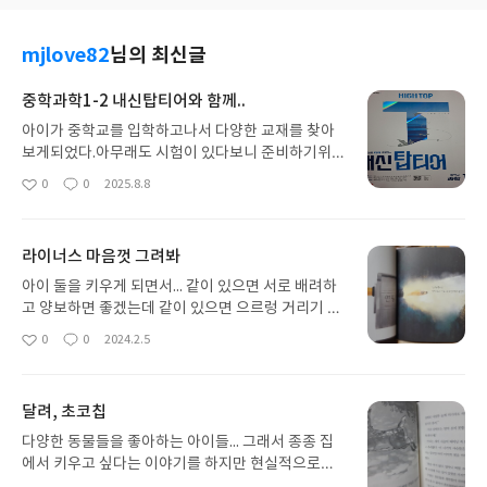
mjlove82
님의 최신글
중학과학1-2 내신탑티어와 함께..
아이가 중학교를 입학하고나서 다양한 교재를 찾아
보게되었다.아무래도 시험이 있다보니 준비하기위해
서는 교재가 필요했었다.수업내용도 많아지고 외워
0
0
2025.8.8
좋
댓
작
야할것이 많아지니 집에서 복습도 해야했다.다양한
아
글
성
교재들이 있는데 그 중에서 선택한 동아출판 하이탑
요
일
내신탑티어 과학교재아이가 보기에도 정리가 잘 되
라이너스 마음껏 그려봐
어있어서 스스로 공부하는데 있어서 괜찮을것같은
교재이다.동아출발 하이탑 내신탑티어 중학과학 1-2
아이 둘을 키우게 되면서... 같이 있으면 서로 배려하
교재에는 힘의작용 / 기체의 성질 / 태양계이렇게 세
고 양보하면 좋겠는데 같이 있으면 으르렁 거리기 바
개의 큰 단원이 들어있다.중학교마다 교재들이 다르
쁘고, 아직은 어려서 그런가 서로 자기 기분에 맞춰
0
0
2024.2.5
좋
댓
작
게 있는데 이 단원에 있는 내용은 어느 출판사에 있는
움직이면서 둘이서 부딪히는 경우가 많이 생겼다. 같
아
글
성
내용이라는 표가 들어있어서 더 괜찮은것 같다.각 단
은 공간에 있을때는 말로하는것도 한계가 있고, 아이
요
일
원을 들어가보면 첫 페이지에는 어떤것을 배우게 될
들이 좋아하는 책을 통해서 그런상황을 배운다면 어
달려, 초코칩
것인지에 대한 설명이 있다.그림도 같이 그려져있어
떨까 싶었는데.... 딱 그런 상황에 맞는 책이 나와서 아
서 이런것을 배우게 되는구나.. 미리 알 수 있겠다.과
이와 함께 읽어보려고 준비해보았다. 집에서만의 이
다양한 동물들을 좋아하는 아이들... 그래서 종종 집
학과목에서 새로운 용어들이 많이 나와서 외워야하
야기는 아니고, 친구들과 함께 지내면서도 일어날 수
에서 키우고 싶다는 이야기를 하지만 현실적으로는
는 필수단어들이 많이 있었다.개념에 대해서 공부를
있는 상황인거 같다. 유치원에서, 학교에서, 학원에
불가능한지라 아이에게 잘 설명을 하였다. 아이가 요