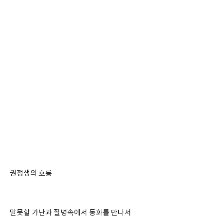
권정생의 호롱
말못할 가난과 질병속에서 동화를 만나서