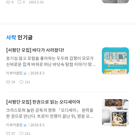
0
0
2023.3.20
해보고, 다양한 자료를 살펴볼 수 있다.그림과 함께
좋
댓
작
서, 놀이터에서... 친구들과 함께 있는 상황이라면 이
즘 좋아하는 동물은 강아지와 고양이.... 강아지는 길
아
글
성
자세하게 설명이 들어있어서 아이가 스스로 공부하
책을 읽어보면 도움이 될 수 있겠다는 생각을 해보았
에서도 많이 마주치는 동물인지라 아이도 무서워하
요
일
기 좋았다.실력확인하기와 서술형 연습하기 부분도
다. 라이너스 마음껏 그려봐 책 표지를 보면 귀여운
지면 귀엽다하면서 강아지가 나온 책은 좋아한다.
있어서아이가 그 단원을 공부하면서 기억하는 것을
연필이 그려져있다. 아이들이 글씨를 쓰기 시작하면
마리의 동물병원 1 달려, 초코칩! 책의 표지에 있는
직접 풀어보고, 서술형으로 적어볼 수 있겠다.과학과
서 항상 곁에 있는것이 연필이라서 아이도 이 책의 표
아이는 주인공 마리이다. 그 옆에 있는 강아지가 초코
목에서 서술형은 그 단원을 얼만큼 이해했는지 알 수
지를 보면서 관심을 가졌다. 이 연필은 어떤 표정이
칩.. 초코칩은 마리의 새로운 가족이 된 강아지이다.
사락
인기글
있는 부분인것같다.수행평가에서도 서술형문제가 많
지? 왜 이렇게 있는걸까?? 표지만을 보면서 아이와
그리고 예쁜 사슴... 이들에게서 어떤 이야기가 펼쳐
이 나오니 용어를 기억하고 문제에 알맞게 그 용어를
많은 이야기를 나눌 수 있겠다. 책의 첫페이지를 넘
질까??? 제목에도 있듯이 이 책에는 동물병원이 나온
[서평단 모집] 바다가 사라졌다!
잘 적어야겠다.동아출판 하이탑 내신탑티어 중학교
겨보니 미술대회가 시작이 되었다. 우리가 아는 다양
다. 마리가 의사는 아니고 마리의 아빠가 동물병원 수
과학 1-2 교재에는 시험대비서도 들어있다.학교시험
호기심 많고 모험을 좋아하는 두두와 겁쟁이 모모가
한 미술도구들이 있었는데 그 도구들이 총출동하였
의사님이다. 그래서 마리도 다양한 동물에 관심이 많
미리보기로해서 다양한 문제들이 들어있다.시간에
신비로운 집게 바위로 떠난 바닷속 탐험 이야기! 망둥
다. 라이너스는 노란색 꼬마연필이다. 이번에 미술대
이 있고 마리도 아빠를 도와서 동물병원에서 보조역
맞춰서 문제를 풀어보는 연습이 필요하니 꼭 해봐야
이, 소라게, 낙지 같은 바다 친구들과 신나게 놀던 중
회에 처음 출전하는거라서 라이너스도 기대를 많이
할을 하고 있다. 차례를 보면 초코칩이 마리를 만나
별
리뷰어클럽
2026.8.3
하는 부분이다.정답 및 해설은 자세하게 설명되어있
갑자기 거대해진 집게 바위의 비밀을 마주하게 되는
하고 있는것 같다. 가장 따뜻한 작품이 1등을 할꺼라
게 된 이야기, 새로운 친구를 만나게 된 이야기들이
명
작
다. 간단한 정답도 있지만 왜 그 답인지에 대해서 설
26
121
데, 과연 바다에 무슨 일이 벌어진 걸까요? 상상력을
는데... 라이너스는 어떤 그림으로 참여를 할 수 있을
들어있다. 마리는 수의사를 꿈꾸는 소녀이다 그의 친
좋
댓
작
성
명도 있어서자기혼자 공부하는 학생에게는 꼭 필요
아
글
성
자극하는 환상적인 해양 모험 동화 속으로 풍덩 빠져
까??? 노란색 꼬마연필 라이너스에게는 항상 붙어
구 마이케, 마르크스와 함께 숲속을 다니면서 아빠의
일
요
일
한 부분이다.2022개정 교육과정하이탑 내신탑티어
보세요!바다가 사라졌다!글쓴이서휘 글출판사풀
있는 친구가 있다. 그 친구의 이름은 어니... 어니는 라
동물병원에서 다양한 동물들을 만나기도 한다. 마리
중학교 과학 1-2 교재는 스스로 공부할 수 있도록 개
빛 예스24 바로가기 닫기모집인원 : 20명신청기간 :
이너의 끝에 붙어있는 지우개 친구이다. 라이너스가
[서평단 모집] 한권으로 읽는 오디세이아
의 주변 사람들은 정말 동물을 사랑하는 사람들인것
념학습과 시험대비가 잘 되어있는 교재이다. 7종 교
2026.08.03 ~ 2026.08.07발표일자 : 2026.08.13리
열심히 무언가를 그리고 있으면 어니는 항상 계속 불
같다. 마리와 초코칩의 이야기.. 어떤 이야기들이 펼
크리스토퍼 놀란 감독의 영화 『오디세이』 원작을
과서 어느부분에 들어있는지 나와있어서 참고하기
뷰 작성기한 : 도서/상품 받고 2주 이내 ▶ 주소/연락
만이었다. 라이너스가 열심히 그려놓은 선들을 쓱쓱
쳐질지 한번 들어가보도록 하자!!!!! 마리의 아빠가 집
한 권으로 만난다. 트로이 전쟁이 끝난 뒤, 영웅 오디
좋겠다.개념학습을 하면서 궁금한점은 영상으로도
처 업데이트 : 신청 전 상품 받으실 주소/연락처를 업
싹싹 어니가 움직여서 지워버렸다 이때의 라이너스
앞에 있는 상자안에서 발견한 작은 강아지... 하필 날
세우스는 고향 이타케로 돌아가기 위해 키클롭스, 마
볼 수도 있으니 혼자공부하는데 문제없을것같다.우
데이트 해주세요! (선정 후 수정 불가)▶ 서평단 신청
의 마음은 어떨까?? 어니는 어떤 마음으로 이렇게 라
별
리뷰어클럽
2026.8.5
씨도 안좋을때 밖에서 발견이 되서 더 속상한 마리였
녀 키르케, 세이렌의 노래, 포세이돈의 분노를 헤쳐
리아이 1-2 과학교재는 동아출판 하이탑 내신탑티어
명
작
방법 : 기대평 댓글을 작성해주세요! 먼저 작성한 리
이너스의 선을 지우고 있는걸까?? 다른 미술도구 친
다. 마리 아빠는 수의사여서 얼른 강아지의 상태를 확
37
231
나간다. 그리스 철학 전공자인 옮긴이가 호메로스의