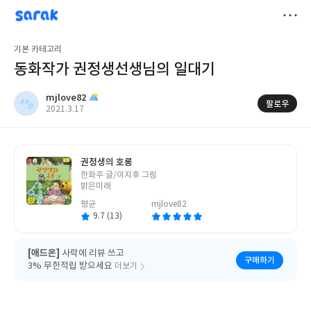
sarak
mjlove82
저
기본 카테고리
장
동화작가 권정생선생님의 일대기
mjlove82
팔로우
작
2021.3.17
성
일
권정생의 호롱
글
한화주 글/이지후 그림
쓴
밝은미래
이
평균
mjlove82
9.7 (13)
[애드온]
사락에 리뷰 쓰고
구매하기
3% 무한적립 받으세요
더보기