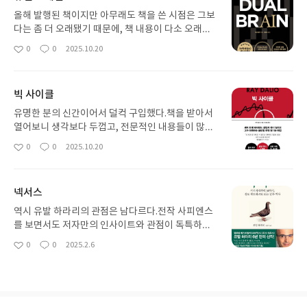
올해 발행된 책이지만 아무래도 책을 쓴 시점은 그보
다는 좀 더 오래됐기 때문에, 책 내용이 다소 오래된
(?) 이야기인 것처럼 느껴지는 부분이 있다.그래도 AI
0
0
2025.10.20
좋
댓
작
를 다루기 전에 어떠한 마음가짐과 태도로 AI를 다룰
아
글
성
것인지 한 번쯤 생각해보기 좋은 책이다.AI를 일상으
요
일
로 끌어들이되 항상 비판적 사고를 잃지 말자.
빅 사이클
유명한 분의 신간이어서 덜컥 구입했다.책을 받아서
열어보니 생각보다 두껍고, 전문적인 내용들이 많아
서 쉬운 책은 아니었다.그래도 하루에 한 장씩만 읽으
0
0
2025.10.20
좋
댓
작
면 언젠가는 다 읽겠지~ 라는 마음으로 읽어나갔다.
아
글
성
아직 전부다 읽은 것은 아니지만, 지금이 레이 달리오
요
일
가 말하는 사이클 중에서 어느 정도 단계까지 왔을지
넥서스
생각하며 읽으니 도움이 됐다.다소 전문적이고 어려
운 책이니까 조금씩 읽어나가고, 그래도 이해가 안 되
역시 유발 하라리의 관점은 남다르다.전작 사피엔스
는 부분은 나중에 좀 더 내공이 쌓이고 나서 다시 보
를 보면서도 저자만의 인사이트와 관점이 독특하여
면 이해할 수 있겠지...?
나름 충격을 주었는데, 넥서스도 정보 네트워크를 바
0
0
2025.2.6
좋
댓
작
라보는 새로운 관점을 제공한다.사람들은 단순히 정
아
글
성
보가 많을수록 더 진실에 가까울 수 있을 것이라 생각
요
일
하는데, 이건 순진한 생각이다.나 또한 그렇게 생각했
기에 발상의 전환을 해 볼 수 있게 만들어 준 책이다.