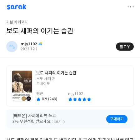
sarak
mjy1102
저
기본 카테고리
장
보도 섀퍼의 이기는 습관
mjy1102
팔로우
작
2023.12.1
성
일
보도 섀퍼의 이기는 습관
글
보도 섀퍼 저
쓴
토네이도
이
평균
mjy1102
8.9 (248)
[애드온]
사락에 리뷰 쓰고
구매하기
3% 무한적립 받으세요
더보기