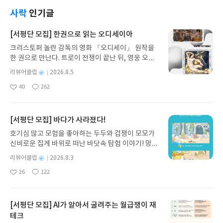
과연 앞으로 AI의 시대에는 어떤 일들이 발생할지 두
고 볼 일이다.
사락
인기글
[서평단 모집] 한권으로 읽는 오디세이아
크리스토퍼 놀란 감독의 영화 『오디세이』 원작을
한 권으로 만난다. 트로이 전쟁이 끝난 뒤, 영웅 오디
세우스는 고향 이타케로 돌아가기 위해 키클롭스, 마
별
리뷰어클럽
2026.8.5
녀 키르케, 세이렌의 노래, 포세이돈의 분노를 헤쳐
명
작
40
262
나간다. 그리스 철학 전공자인 옮긴이가 호메로스의
좋
댓
작
성
아
글
성
방대한 24권 서사를 현대적이고 자연스러운 한국어
일
요
일
로 풀어내, 고전이 낯선 독자도 이야기의 흐름을 놓치
지 않고 끝까지 읽을 수 있다. 3천 년을 이어 온 귀향
[서평단 모집] 바다가 사라졌다!
과 모험의 대서사시가 가장 읽기 편한 번역으로 새롭
호기심 많고 모험을 좋아하는 두두와 겁쟁이 모모가
게 펼쳐진다.한권으로 읽는 오디세이아글쓴이호메로
신비로운 집게 바위로 떠난 바닷속 탐험 이야기! 망둥
스 저/육혜원 역출판사이화북스 예스24 바로가기 닫
이, 소라게, 낙지 같은 바다 친구들과 신나게 놀던 중
기모집인원 : 5명신청기간 : 2026.08.05 ~ 2026.08.
별
리뷰어클럽
2026.8.3
갑자기 거대해진 집게 바위의 비밀을 마주하게 되는
명
작
09발표일자 : 2026.08.13리뷰 작성기한 : 도서/상품
26
122
데, 과연 바다에 무슨 일이 벌어진 걸까요? 상상력을
좋
댓
작
성
받고 2주 이내 ▶ 주소/연락처 업데이트 : 신청 전 상
아
글
성
자극하는 환상적인 해양 모험 동화 속으로 풍덩 빠져
일
품 받으실 주소/연락처를 업데이트 해주세요! (선정
요
일
보세요!바다가 사라졌다!글쓴이서휘 글출판사풀
후 수정 불가)▶ 서평단 신청 방법 : 기대평 댓글을 작
빛 예스24 바로가기 닫기모집인원 : 20명신청기간 :
[서평단 모집] AI가 알아서 굴려주는 월급쟁이 재
성해주세요! 먼저 작성한 리뷰를 올려주시면 당첨확
2026.08.03 ~ 2026.08.07발표일자 : 2026.08.13리
테크
률이 올라갑니다!! ※ 신청 전, 꼭 확인해주세요!- '사